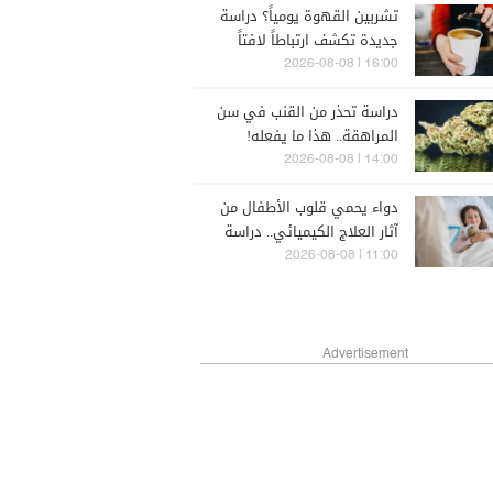
تشربين القهوة يومياً؟ دراسة
جديدة تكشف ارتباطاً لافتاً
بسرطان الثدي
16:00 | 2026-08-08
دراسة تحذر من القنب في سن
المراهقة.. هذا ما يفعله!
14:00 | 2026-08-08
دواء يحمي قلوب الأطفال من
آثار العلاج الكيميائي.. دراسة
تكشف نتائج تمتد لسنوات
11:00 | 2026-08-08
Advertisement