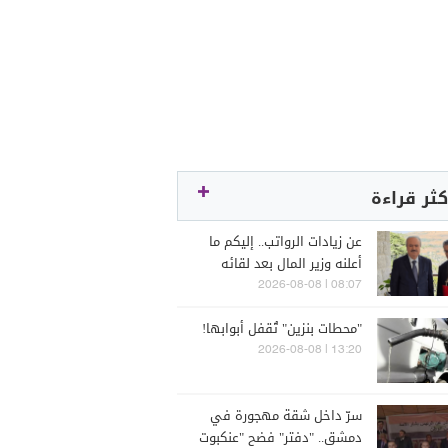
كثر قراءة
عن زيادات الرواتب.. إليكم ما
أعلنه وزير المال بعد لقائه
الراعي
08:07 | 2026-08-08
"محطات بنزين" تُقفل أبوابها!
13:20 | 2026-08-08
سرّ داخل شقة مهجورة في
دمشق.. "دفتر" فضح "عنكبوت