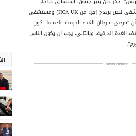
"، حذر جان بيير جينون، استشاري جراحة
الأنف والأذن والحنجرة في مستشفى لندن بريدج (جزء من HCA UK) ومستشفى
Guy’s & St Thom، من أن "مرضى سرطان الغدة الدرقية عادة ما يكون
ف الغدة الدرقية. وبالتالي، يجب أن يكون الناس
م".
الأ
Advertisement