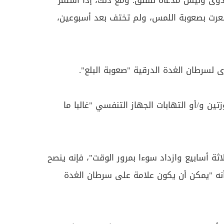
وى وليس مدعاة للقلق. ومع ذلك، إذا استمر
شعرت بصعوبة اللمس، ولم تختف بعد أسبوعين،
 لسرطان الغدة الدرقية "صعوبة البلع".
وزتين و/أو التهابات الجهاز التنفسي "غالبا ما
اثة أسابيع وازداد سوءا بمرور الوقت"، فإنه ينصح
أنه "يمكن أن يكون علامة على سرطان الغدة