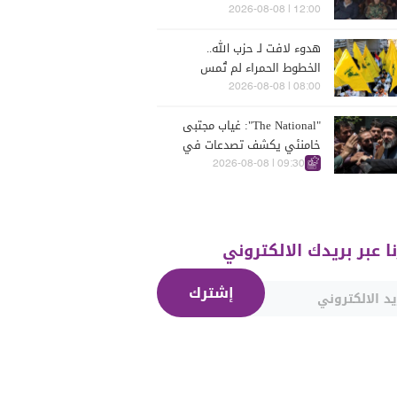
الأسد"!"
12:00 | 2026-08-08
هدوء لافت لـ حزب الله..
الخطوط الحمراء لم تُمس
08:00 | 2026-08-08
"The National": غياب مجتبى
خامنئي يكشف تصدعات في
مركز القرار الإيراني
09:30 | 2026-08-08
نا عبر بريدك الالكتروني
إشترك