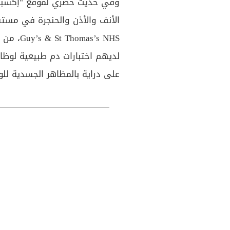
وفي حديث حصري لموقع "إكسبريس
as’s NHS
لديهم اختبارات دم طبيعية لوظائ
على دراية بالمظاهر الجسدية للور