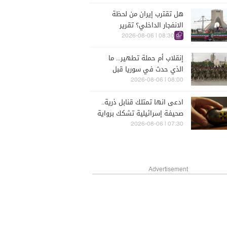
Affairs" يجيب
هل تقترب إيران من لحظة
الانفجار الداخلي؟ تقرير
اسرائيلي يكشف الكواليس
08:30 | 2026-08-06
إنقلاب أم حملة تطهير... ما
الذي حدث في سوريا قبل
يومين؟
08:00 | 2026-08-06
ادعى انها تمتلك قنابل ذرية..
صحيفة إسرائيلية تشكك برواية
نتنياهو عن النووي الايراني
07:30 | 2026-08-06
Advertisement