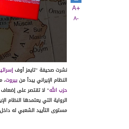
A+
A-
نشرت صحيفة "تايمز أوف
إسرائي
النظام الإيراني يبدأ من
بيروت
، م
حزب الله
" لا تقتصر على إضعاف 
الرواية التي يعتمدها النظام ال
مستوى التأييد الشعبي له داخل