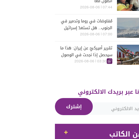
أنطون معاً
07:44 | 2026-08-06
مُفاوضات في روما وتدمير في
الجنوب... هل تستعدّ إسرائيل
للحرب؟
07:00 | 2026-08-06
تقرير أميركيّ عن إيران: هذا ما
سيحصل إذا نجحت في الوصول
إلى هذه الدولة الآسيويّة
03:30 | 2026-08-06
نا عبر بريدك الالكتروني
إشترك
ن الكاتب