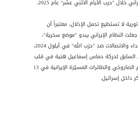
ني خلال "حرب الأيام الاثني عشر" عام 2025.
تورية لا تستطيع تحمل الإذلال، معتبراً أن
علت النظام الإيراني يبدو "موضع سخرية"،
ويذكر من بينها عملية أجهزة النداء والاتصالات ضد "حزب الله" في أيلول 2024،
 السابق لحركة حماس إسماعيل هنية في قلب
طهران، إضافة إلى فشل الهجوم الصاروخي والطائرات المسيّرة الإيرانية في 13