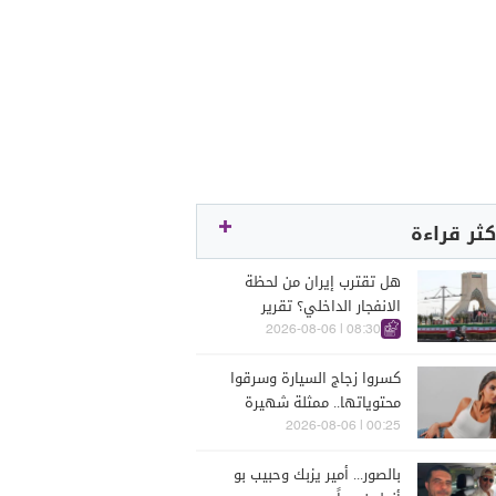
كثر قراءة
هل تقترب إيران من لحظة
الانفجار الداخلي؟ تقرير
اسرائيلي يكشف الكواليس
08:30 | 2026-08-06
كسروا زجاج السيارة وسرقوا
محتوياتها.. ممثلة شهيرة
تتعرّض للسرقة في الرملة
00:25 | 2026-08-06
البيضاء (فيديو)
بالصور... أمير يزبك وحبيب بو