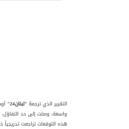
التقرير الذي ترجمهُ
"لبنان24"
أوض
واسعة، وصلت إلى حد التفاؤل، بق
هذه التوقعات تراجعت تدريجياً خ