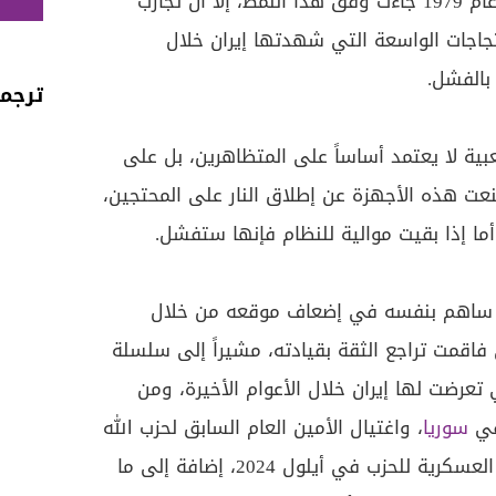
الشرقية، كما أن الثورة الإيرانية عام 1979 جاءت وفق هذا النمط، إلا أن تجارب
حتجاجات الواسعة التي شهدتها إيران خلال
بالفشل.
ترجمة 
عبية لا يعتمد أساساً على المتظاهرين، بل على
نعت هذه الأجهزة عن إطلاق النار على المحتجين،
أما إذا بقيت موالية للنظام فإنها ستفشل.
راني ساهم بنفسه في إضعاف موقعه من خلال
ي فاقمت تراجع الثقة بقيادته، مشيراً إلى سلسلة
 تعرضت لها إيران خلال الأعوام الأخيرة، ومن
في
سوريا
، واغتيال الأمين العام السابق لحزب الله
حسن نصر الله ومعظم القيادات العسكرية للحزب في أيلول 2024، إضافة إلى ما