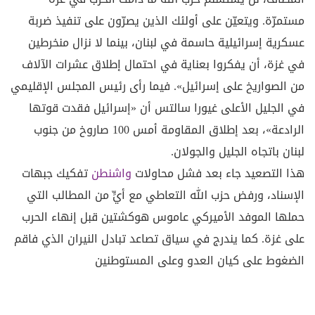
مستمرّة. ويتعيّن على أولئك الذين يصرّون على تنفيذ ضربة
عسكرية إسرائيلية حاسمة في لبنان، بينما لا نزال منخرطين
في غزة، أن يفكروا بعناية في احتمال إطلاق عشرات الآلاف
من الصواريخ على إسرائيل». فيما رأى رئيس المجلس الإقليمي
في الجليل الأعلى غيورا سالتس أن «إسرائيل فقدت قوتها
الرادعة»، بعد إطلاق المقاومة أمس 100 صاروخ من جنوب
لبنان باتجاه الجليل والجولان.
هذا التصعيد جاء بعد فشل محاولات
واشنطن
تفكيك جبهات
الإسناد، ورفض حزب الله التعاطي مع أيٍّ من المطالب التي
حملها الموفد الأميركي عاموس هوكشتين قبل إنهاء الحرب
على غزة. كما يندرج في سياق تصاعد تبادل النيران الذي فاقم
الضغوط على كيان العدو وعلى المستوطنين