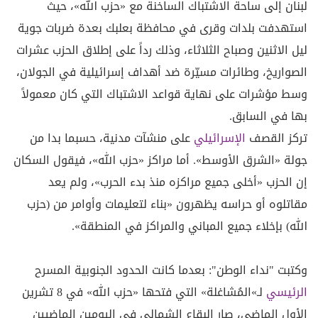
لبنان إلى ساحة الاشتباك الساخنة مع «حزب الله»، حيث
استهدفت بلدات وقرى في محافظة بعلبك بعدة ضربات جوية
ليل الاثنين وصباح الثلاثاء، وذلك رداً على إطلاق الحزب عشرات
الصواريخ، وطائرات مسيّرة ضد أهداف إسرائيلية في الجولان،
وسط مؤشرات على نهاية قواعد الاشتباك التي كان معمولاً
بها في السابق.
تركز القصف
الإسرائيلي
على منشآت مدنية، حسبما بدا من
جولة «الشرق الأوسط». أما مراكز «حزب الله»، فيقول السكان
إن الحزب «أخلى جميع مراكزه منذ بدء الحرب»، ولم يعد
مقاتلوه أو حراسه يظهرون «بناء لتعليمات وأوامر من (حزب
الله) بإخلاء جميع المباني والمراكز في المنطقة».
وكتبت "نداء الوطن": بعدما كانت الحدود الجنوبية المسرح
الرئيسي
لـ»المُشاغلة» التي فتحها «حزب الله» في 8 تشرين
الأول الماضي، صار البقاع الشمالي في اليومين الماضيين