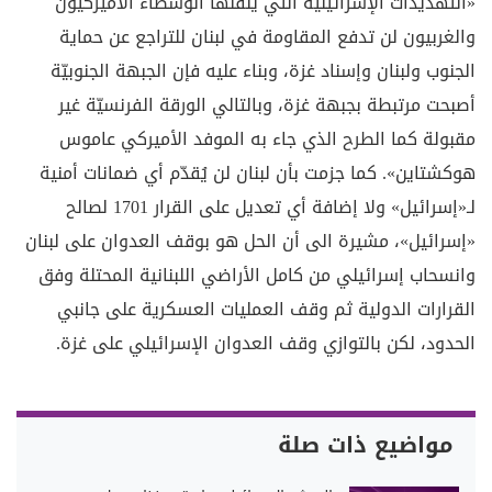
«التهديدات الإسرائيلية التي ينقلها الوسطاء الأميركيون
والغربيون لن تدفع المقاومة في لبنان للتراجع عن حماية
الجنوب ولبنان وإسناد غزة، وبناء عليه فإن الجبهة الجنوبيّة
أصبحت مرتبطة بجبهة غزة، وبالتالي الورقة الفرنسيّة غير
مقبولة كما الطرح الذي جاء به الموفد الأميركي عاموس
هوكشتاين». كما جزمت بأن لبنان لن يُقدّم أي ضمانات أمنية
لـ«إسرائيل» ولا إضافة أي تعديل على القرار 1701 لصالح
«إسرائيل»، مشيرة الى أن الحل هو بوقف العدوان على لبنان
وانسحاب إسرائيلي من كامل الأراضي اللبنانية المحتلة وفق
القرارات الدولية ثم وقف العمليات العسكرية على جانبي
الحدود، لكن بالتوازي وقف العدوان الإسرائيلي على غزة.
مواضيع ذات صلة