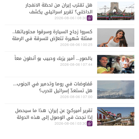
هل تقترب إيران من لحظة الانفجار
الداخلي؟ تقرير اسرائيلي يكشف
الكواليس
08:30 | 2026-08-06
كسروا زجاج السيارة وسرقوا محتوياتها..
ممثلة شهيرة تتعرّض للسرقة في الرملة
البيضاء (فيديو)
00:25 | 2026-08-06
بالصور... أمير يزبك وحبيب بو أنطون معاً
07:44 | 2026-08-06
مُفاوضات في روما وتدمير في الجنوب...
هل تستعدّ إسرائيل للحرب؟
07:00 | 2026-08-06
تقرير أميركيّ عن إيران: هذا ما سيحصل
إذا نجحت في الوصول إلى هذه الدولة
الآسيويّة
03:30 | 2026-08-06