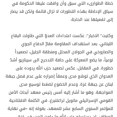
خطة الطوارىء التي سبق وأن وافقت عليها الحكومة في
سياق الإحاطة بهذه التطورات لا تزال قائمة ولكن قد يصار
إلى تفعيلها عند الحاجة.
وكتبت" الاخبار": عكست اعتداءات العدوّ التي طاولت البقاع
اللبناني، بعد استهداف المقاومة مقارّ الدفاع الجوي
والصاروخي في الجولان المحتل ومنطقة الجليل، تصعيداً
نوعياً، ما يضع المعركة على حافة التدحرج الى سيناريو أشدّ
خطورة. في المقابل، عكس تصعيد حزب الله ردوده على
العدوان الذي توسّع مدى وعمقاً إصراره على عدم فصل جبهة
لبنان عن جبهة غزة. وعدم الخضوع لضغط توسيع مدى
المواجهة. وهو ما أشار إليه أمس رئيس معهد أبحاث الأمن
القومي الإسرائيلي مانويل تراغتنبرغ، في الكلمة الافتتاحية
للمؤتمر السنوي السابع عشر للمعهد، بقوله إنه «في نهاية
المطاف، لن يستسلم حزب الله ما دامت الحرب في غزة