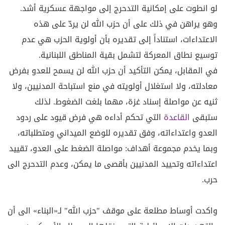
لو انطوت على إمكانية التدحرج إلى مواجهة عسكرية أشد.
وهو يراهن في ذلك على أن حزب الله لن يردّ على هذه
الاعتداءات، استناداً إلى تقديره بأن أولوية الحزب هي عدم
توسيع نطاق المعركة لتشمل بقية المناطق اللبنانية.
في المقابل، يمكن التأكيد أن حزب الله لن يسمح للعدو بفرض
معادلته، ولا استغلال أولويته في منع استباحة المدنيين، ولا
ثنيه عن مواصلة إسناد غزة، مهما بلغت الضغوط. لذلك
ستبقى
القاعدة
التي تحكم أداءه هي فرض قيود على ردود
العدو واعتداءاته، وفق تقديره للوضع الميداني ومتطلباته،
وبما يخدم مجموعة أهداف: مواصلة الضغط على العدو، تقييد
اعتداءاته وتحييد المدنيين بأقصى ما يمكن، وعدم التدحرج الى
حرب.
واكدت أوساط مطلعة على موقف "حزب الله" لـ«البناء» الى أن