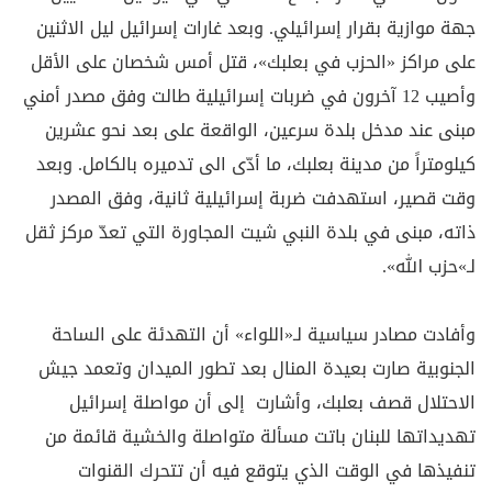
جهة موازية بقرار إسرائيلي. وبعد غارات إسرائيل ليل الاثنين
على مراكز «الحزب في بعلبك»، قتل أمس شخصان على الأقل
وأصيب 12 آخرون في ضربات إسرائيلية طالت وفق مصدر أمني
مبنى عند مدخل بلدة سرعين، الواقعة على بعد نحو عشرين
كيلومتراً من مدينة بعلبك، ما أدّى الى تدميره بالكامل. وبعد
وقت قصير، استهدفت ضربة إسرائيلية ثانية، وفق المصدر
ذاته، مبنى في بلدة النبي شيت المجاورة التي تعدّ مركز ثقل
لـ»حزب الله».
وأفادت مصادر سياسية لـ«اللواء» أن التهدئة على الساحة
الجنوبية صارت بعيدة المنال بعد تطور الميدان وتعمد جيش
الاحتلال قصف بعلبك، وأشارت إلى أن مواصلة إسرائيل
تهديداتها للبنان باتت مسألة متواصلة والخشية قائمة من
تنفيذها في الوقت الذي يتوقع فيه أن تتحرك القنوات