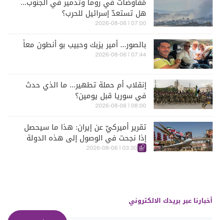
مُفاوضات في روما وتدمير في الجنوب...
هل تستعدّ إسرائيل للحرب؟
07:00 | 2026-08-06
بالصور... أمير يزبك وحبيب بو أنطون معاً
07:44 | 2026-08-06
إنقلاب أم حملة تطهير... ما الذي حدث
في سوريا قبل يومين؟
08:00 | 2026-08-06
تقرير أميركيّ عن إيران: هذا ما سيحصل
إذا نجحت في الوصول إلى هذه الدولة
الآسيويّة
03:30 | 2026-08-06
أخبارنا عبر بريدك الالكتروني