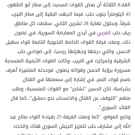
القادة الثلاثة أن بعض القوات انسحبت إلى مطار أبو الظهور،
45 كيلومتراً جنوب حلب، فيما اتجهت البقية إلى مطار النيرب
شرقاً. وبحلول نهاية 28 تشرين الثاني، سقطت كل مناطق
ريف حلب
الغربي
في أيدي المعارضة السورية. في غضون
ذلك، وصلت فرقة القوات الخاصة النخبوية التابعة للواء سهيل
الحسن، والتي دربتها وجهزتها
روسيا
، إلى ضواحي حلب
الشرقية وتمركزت في النيرب. وكانت القوات الأجنبية المنسحبة
مسرورة برؤية الحسن وقواته يصلون. فوحدته المتميزة تُعرف
باسم قوات النمر، في إشارة إلى سمعتها في القتال
بشراسة، لكن الحسن "تشاجر" مع القوات المنسحبة، وطلب
منهم "التوقف عن القتال والانسحاب نحو دمشق"، كما قال
القائد السوري".
وتابع الموقع، "كما وصلت الفرقة 25 بقيادة اللواء صالح عبد
الله إلى مشارف حلب لتعزيز الجيش السوري هناك واتخذت