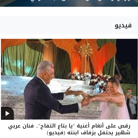
فيديو
رقص على أنغام أغنية "يا بتاع التفاح".. فنان عربي
شهير يحتفل بزفاف ابنته (فيديو)