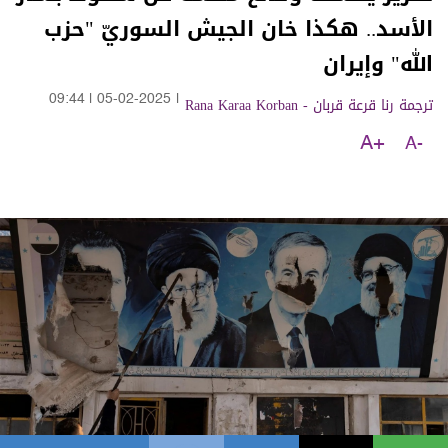
الأسد.. هكذا خان الجيش السوريّ "حزب
الله" وإيران
ترجمة رنا قرعة قربان - Rana Karaa Korban
|
05-02-2025
|
09:44
A+
A-