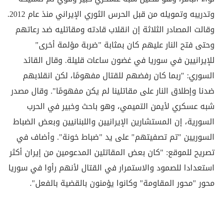
وتدريبه وتمويله من قبل الحرس الثوري الإيراني منذ عام 2012.
وقالت المصادر الثلاثة إن انقلاب قادته ومقاتليه ضد رعاتهم
وحتى فتح النار عليهم كان بمثابة "ضربة مؤلمة أخرى"
للإيرانيين في سوريا في غضون ساعات قليلة. وقال القائد
السوري: "ربما كان رفضهم للقتال مفهومًا، لكن انقلابهم
ضدنا وإطلاق النار على مقاتلينا لم يكن مفهومًا". وقال مصدر
شبه عسكري لأيمن التميمي، وهو باحث وخبير في الحرب
السورية، إن المستشارين الإيرانيين واللبنانيين وبعض الضباط
السوريين "تم تصفيتهم" على يد "ضباط خونة". وأضاف في
تصريح للموقع: "كان بعض المقاتلين المدعومين من إيران أكثر
استعدادا للصمود والاستمرار في القتال لأنهم رأوا في سوريا
محور "محور المقاومة" وكانوا يؤمنون بالقضية بالفعل".