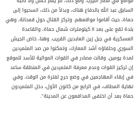
مواقع في مطار النيرب. ومع ذلك، لم يقم حسن ولا نائبه
السابق عبد الله بالدفاع هناك، وبدلاً من ذلك، انسحبوا إلى
حماة، حيث أقاموا مواقعهم. وتركز القتال حول قمحانة، وهي
بلدة تقع على بعد 8 كيلومترات شمال حماة، والقاعدة
العسكرية في جبل زين العابدين القريب. وهنا، خاض الجيش
السوري وحلفاؤه أشد المعارك، وتمكنوا من صد المتمردين
لمدة يومين. وقالت مصادر في القوات الموالية للأسد للموقع
إن تركيز القوات وعدم معرفة المتمردين في المنطقة ساعد
في إبقاء المهاجمين في وضع حرج لفترة من الوقت. وفي
نهاية المطاف، في الرابع من كانون الأول، دخل المتمردون
حماة بعد أن اختفى المدافعون عن المدينة".