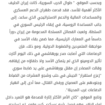
وبحسب الموقع، " طوال الحرب السورية، كانت إيران الحليف
الأكثر أهمية للأسد، فقد قدمت طهران الدعم العسكري
والمساعدات المالية والدعم الاستراتيجي الذي ساعد، إلى
جانب المساعدة الروسية، في إبقاء الرئيس السوري في
السلطة. ولعبت الفصائل المسلحة المدعومة من إيران دوراً
حاسماً في المعارك الرئيسية، مما ضمن بقاء الأسد في
مواجهة المتمردين والضغوط الدولية. ومع ذلك، فإن
الرصاصات التي أصابت صدر بورهاشمي في ذلك اليوم أثارت
تأثير الدومينو الذي لم يتمكن الأسد ولا حلفاؤه من إيقافه.
وقالت المصادر إن مقتل بورهاشمي على يد ضابط سوري
"زعزع استقرار" الجيش في حلب وشجع العشرات من الضباط
وجنودهم على العصيان ورفض القتال، مما أدى إلى انهيار
الدفاعات غرب المدينة".
وتابع الموقع، "كان الأمر الأكثر إثارة للصدمة هو التمرد داخل
لواء الباقر، وهو فصيل شبه عسكري كبير وقوي تم تسليحه