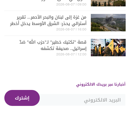
09:00 | 2026-08-07
من غزة إلى لبنان والبحر الأحمر... تقرير
أسترالي يحذر: الشرق الأوسط يدخل أخطر
مراحله
16:00 | 2026-08-07
قصة "تكتيك خطير" لـ"حزب الله" ضدّ
إسرائيل.. صحيفة تكشفه
12:00 | 2026-08-07
أخبارنا عبر بريدك الالكتروني
إشترك