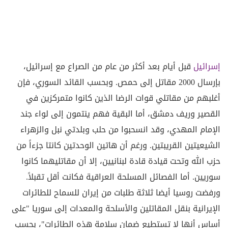
إسرائيل
قبل أيام بعد أكثر من عام من الصراع مع إسرائيل،
بإرسال 2000 مقاتل إلى حمص. وبحسب القائد السوري، فإن
أغلبهم من مقاتلي قوات الرضا الذين كانوا متمركزين في
القصير وريف دمشق، أما البقية فهم ينتمون إلى لواء جند
الإمام المهدي، وقد انسحبوا من حلب وبلدتي نبل والزهراء
الشيعيتين القريبتين. ورغم أن هاتين الوحدتين كانتا جزءاً من
حزب الله وتحت قيادة قادة لبنانيين، إلا أن مقاتليهما كانوا
سوريين. أما الفصائل المسلحة العراقية فكانت أقل تقبلاً.
ورفضت روسيا أيضا ثلاثة طلبات من إيران للسماح للطائرات
الإيرانية بنقل المقاتلين والأسلحة والمعدات إلى سوريا "على
أساس أنها لا تستطيع ضمان سلامة هذه الطائرات"، بحسب