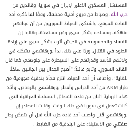
المستشار العسكري الأعلى لإيران في سوريا، وقائدين من
حزب الله
، وضباط من فروع أمنية مختلفة، وفقًا لما ذكره أحد
القادة للموقع. واشتكى الضباط السوريون من أن قواتهم
منهكة، ومسلحة بشكل سيئ وغير مستعدة، وقالوا إن
الفساد والمحسوبية في الجيش أثرت بشكل سيئ على إرادة
الجنود في القتال. وردًا على ذلك، بدأ بورهاشمي يشكك في
ولائهم للأسد وقدرتهم على السيطرة على جنودهم، كما قال
القائد السوري. وتابع قائلاً: "أصبح الجدال بين الجانبين ساخنًا
للغاية". وأضاف أن أحد الضباط انتزع فجأة بندقية هجومية من
طراز AKM من أحد الحراس وأمطر بورهاشمي بالرصاص. وأكد
هذه الرواية اثنان من قادة الفصائل المسلحة العراقية التي
كانت تعمل في سوريا في ذلك الوقت. وقالت المصادر إن
بورهاشمي قُتل وأصيب أحد قادة حزب الله قبل أن يتمكن رجال
صفتلي من الاستيلاء على البندقية من الضابط".