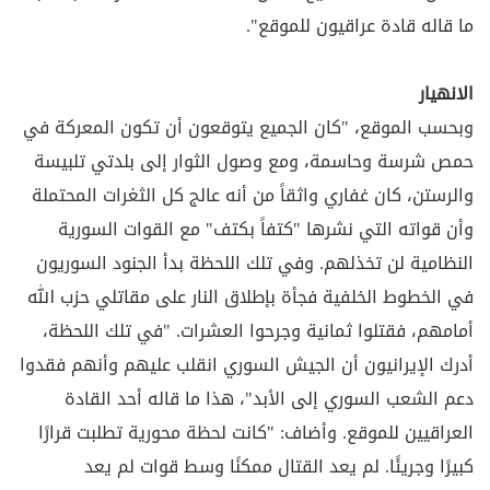
ما قاله قادة عراقيون للموقع".
الانهيار
وبحسب الموقع، "كان الجميع يتوقعون أن تكون المعركة في
حمص شرسة وحاسمة، ومع وصول الثوار إلى بلدتي تلبيسة
والرستن، كان غفاري واثقاً من أنه عالج كل الثغرات المحتملة
وأن قواته التي نشرها "كتفاً بكتف" مع القوات السورية
النظامية لن تخذلهم. وفي تلك اللحظة بدأ الجنود السوريون
في الخطوط الخلفية فجأة بإطلاق النار على مقاتلي حزب الله
أمامهم، فقتلوا ثمانية وجرحوا العشرات. "في تلك اللحظة،
أدرك الإيرانيون أن الجيش السوري انقلب عليهم وأنهم فقدوا
دعم الشعب السوري إلى الأبد"، هذا ما قاله أحد القادة
العراقيين للموقع. وأضاف: "كانت لحظة محورية تطلبت قرارًا
كبيرًا وجريئًا. لم يعد القتال ممكنًا وسط قوات لم يعد