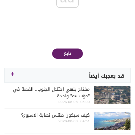
تابع
قد يعجبك أيضاً
مفتاح ينهي احتلال الجنوب.. القصة في
"مؤسسة" واحدة
05:00 | 2026-08-08
كيف سيكون طقس نهاية الاسبوع؟
04:51 | 2026-08-08