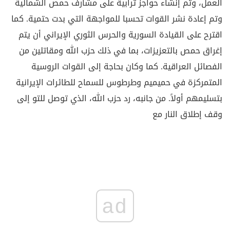
العمل، وتم إنشاء حواجز ترابية على مشارف حمص الشمالية
وتم إعادة نشر القوات تحسبا للمواجهة التي بدت حتمية. كما
اقترح على القيادة السورية والحرس الثوري الإيراني أن يتم
إغراق حمص بالتعزيزات، بما في ذلك حزب الله ومقاتلين من
الفصائل العراقية. كما وكان بحاجة إلى القوات الروسية
المتمركزة في حميميم وطرطوس للسماح للطائرات الإيرانية
بتسليمهم أولاً. من جانبه، رد حزب الله، الذي توصل للتو إلى
وقف إطلاق النار مع
ad