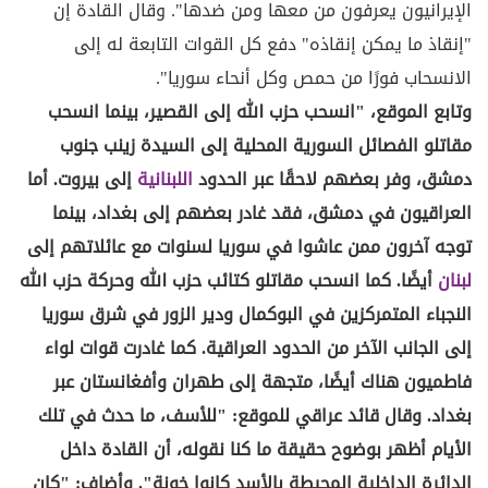
الإيرانيون يعرفون من معها ومن ضدها". وقال القادة إن
"إنقاذ ما يمكن إنقاذه" دفع كل القوات التابعة له إلى
الانسحاب فورًا من حمص وكل أنحاء سوريا".
وتابع الموقع، "انسحب حزب الله إلى القصير، بينما انسحب
مقاتلو الفصائل السورية المحلية إلى السيدة زينب جنوب
دمشق، وفر بعضهم لاحقًا عبر الحدود
اللبنانية
إلى بيروت. أما
العراقيون في دمشق، فقد غادر بعضهم إلى بغداد، بينما
توجه آخرون ممن عاشوا في سوريا لسنوات مع عائلاتهم إلى
لبنان
أيضًا. كما انسحب مقاتلو كتائب حزب الله وحركة حزب الله
النجباء المتمركزين في البوكمال ودير الزور في شرق سوريا
إلى الجانب الآخر من الحدود العراقية. كما غادرت قوات لواء
فاطميون هناك أيضًا، متجهة إلى طهران وأفغانستان عبر
بغداد. وقال قائد عراقي للموقع: "للأسف، ما حدث في تلك
الأيام أظهر بوضوح حقيقة ما كنا نقوله، أن القادة داخل
الدائرة الداخلية المحيطة بالأسد كانوا خونة". وأضاف: "كان