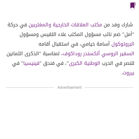
شارك وفد من
مكتب العلاقات الخارجية والمغتربين
في حركة
"أمل" ضم نائب مسؤول المكتب علاء اللقيس ومسؤول
البروتوكول
أسامة خيامي، في استقبال أقامه
السفير الروسي
ألكسندر روداكوف
، لمناسبة "الذكرى الثمانين
للنصر في الحرب
الوطنية الكبرى
"، في فندق "
فينيسيا
" في
بيروت
.
Advertisement