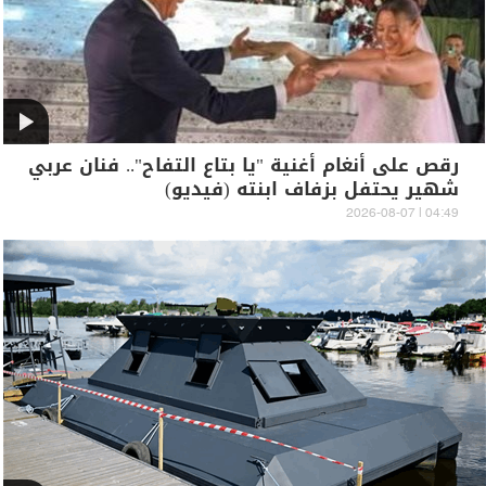
رقص على أنغام أغنية "يا بتاع التفاح".. فنان عربي
شهير يحتفل بزفاف ابنته (فيديو)
04:49 | 2026-08-07