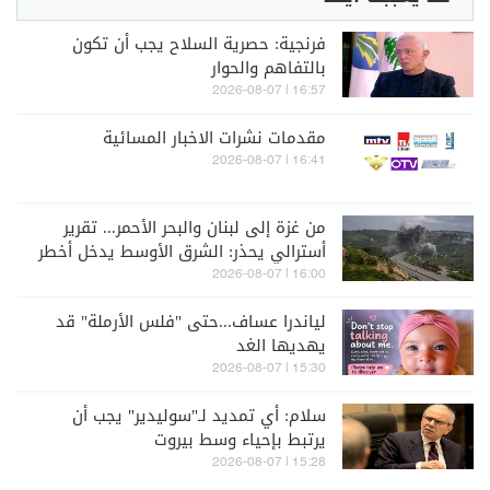
فرنجية: حصرية السلاح يجب أن تكون
بالتفاهم والحوار
16:57 | 2026-08-07
مقدمات نشرات الاخبار المسائية
16:41 | 2026-08-07
من غزة إلى لبنان والبحر الأحمر... تقرير
أسترالي يحذر: الشرق الأوسط يدخل أخطر
مراحله
16:00 | 2026-08-07
لياندرا عساف...حتى "فلس الأرملة" قد
يهديها الغد
15:30 | 2026-08-07
سلام: أي تمديد لـ"سوليدير" يجب أن
يرتبط بإحياء وسط بيروت
15:28 | 2026-08-07