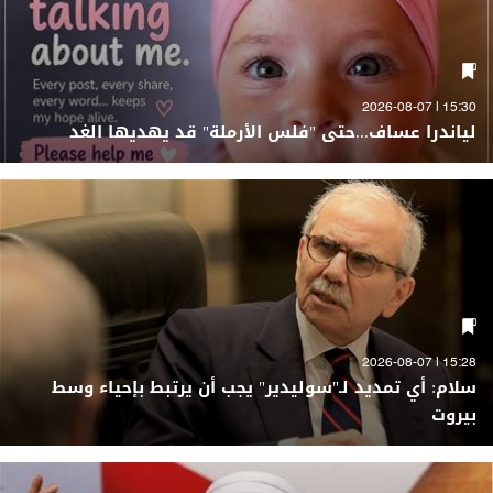
15:30 | 2026-08-07
لياندرا عساف...حتى "فلس الأرملة" قد يهديها الغد
15:28 | 2026-08-07
سلام: أي تمديد لـ"سوليدير" يجب أن يرتبط بإحياء وسط
بيروت