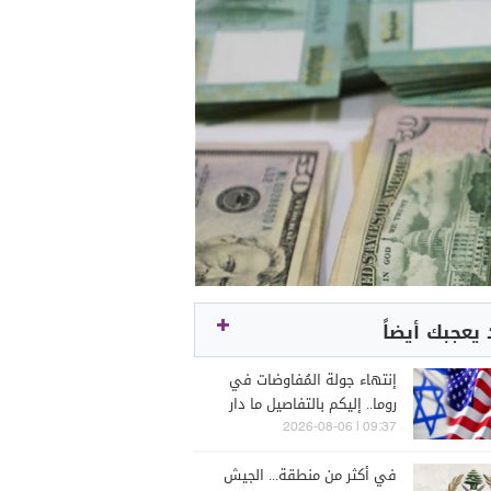
يعجبك أيضاً
إنتهاء جولة المُفاوضات في
روما.. إليكم بالتفاصيل ما دار
بين الوفدين اللبنانيّ
09:37 | 2026-08-06
والإسرائيليّ
في أكثر من منطقة... الجيش