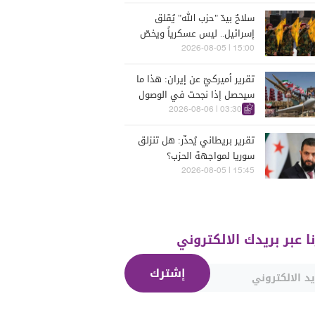
البيضاء (فيديو)
سلاحٌ بيدّ "حزب الله" يُقلق
إسرائيل.. ليس عسكرياً ويخصّ
الجنوب
15:00 | 2026-08-05
تقرير أميركيّ عن إيران: هذا ما
سيحصل إذا نجحت في الوصول
إلى هذه الدولة الآسيويّة
03:30 | 2026-08-06
تقرير بريطاني يُحذّر: هل تنزلق
سوريا لمواجهة الحزب؟
15:45 | 2026-08-05
نا عبر بريدك الالكتروني
إشترك