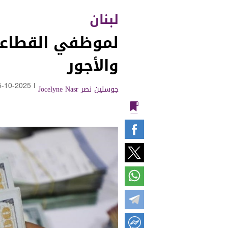
لبنان
لموظفي القطاعين 
والأجور
جوسلين نصر Jocelyne Nasr
|
5-10-2025