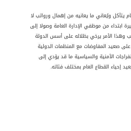
م يتآكل ويُعاني ما يعانيه من إهمال ورواتب لا
ت تُحسب على دولار الـ 1500 ليرة ابتداء من موظفي الإدارة العامة وصولا إلى
تب وهذا الأمر يرخي بظلاله على أسس الدولة
على صعيد المفاوضات مع المنظمات الدولية
فراجات الأمنية والسياسية ما قد يؤدي إلى
عيد إحياء القطاع العام بمختلف فئاته.