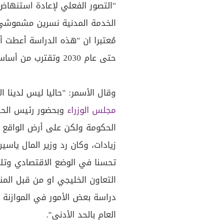
"التصور الفعلي لإعادة استنها
الخدمة المدنية نسرين مشموشي 
مُعتبرا ان "هذه الدراسة أعطت أ
حتى عام 2030 وتقترب من أساس الراتب الذي كان يُعطى في عام 2019."
وقال الأسمر: "حاليا ليس لدينا 
مجلس الوزراء
وبحضور رئيس الحكو
زيادات، وكان رد وزير المال ياس
تحسنا في الوضع الاقتصادي وتل
التعاون الخليجي او من قبل المن
دراسة بعض الأمور في الموازنة 
العام بالحد الأدنى".