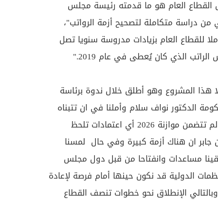
ض القطاع العام هو ما قدمته رئيسة مجلس
من دراسة متكاملة لتصحيح أزمة الرواتب"،
ملا للقطاع العام بزيادات مدروسة سنويا تصل
الا هذا المشروع وهو أطلق خلال ندوة برئاسة
مة الدكتور نواف سلام وأملنا في ان تتبناه
الحكومة ولكن على أرض الواقع لم تتضمن موازنة 2026 أي اعتمادات تلحظ
ين جابر ان هناك أزمة كبيرة وفي حال لمسنا
قينا مساعدات وانفتاحا من قبل دول مجلس
ظمات الدولية قد نكون حينها أمام فرصة لإعادة
وبالتالي الإنطلاق نحو خطوات تنصف القطاع