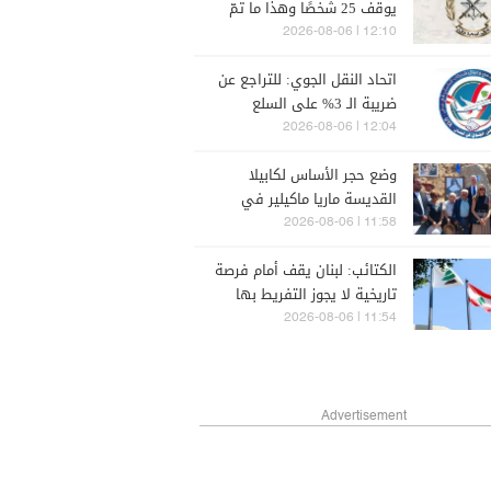
يوقف 25 شخصًا وهذا ما تمّ
ضبطه!
12:10 | 2026-08-06
اتحاد النقل الجوي: للتراجع عن
ضريبة الـ 3% على السلع
المستوردة
12:04 | 2026-08-06
وضع حجر الأساس لكابيلا
القديسة ماريا ماكيلير في
البحيري
11:58 | 2026-08-06
الكتائب: لبنان يقف أمام فرصة
تاريخية لا يجوز التفريط بها
11:54 | 2026-08-06
Advertisement