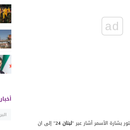
ad
أخبار
ور بشارة الأسمر أشار عبر "
لبنان
24
" إلى ان