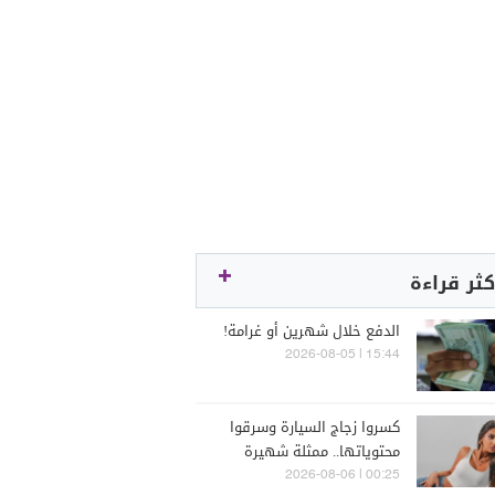
كثر قراءة
الدفع خلال شهرين أو غرامة!
15:44 | 2026-08-05
كسروا زجاج السيارة وسرقوا
محتوياتها.. ممثلة شهيرة
تتعرّض للسرقة في الرملة
00:25 | 2026-08-06