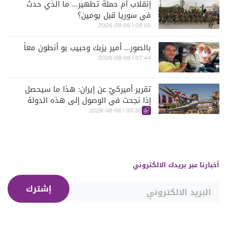
إنقلاب أم حملة تطهير... ما الذي حدث
في سوريا قبل يومين؟
08:00 | 2026-08-06
بالصور... أمير يزبك وحبيب بو أنطون معاً
07:44 | 2026-08-06
تقرير أميركيّ عن إيران: هذا ما سيحصل
إذا نجحت في الوصول إلى هذه الدولة
الآسيويّة
03:30 | 2026-08-06
أخبارنا عبر بريدك الالكتروني
إشترك