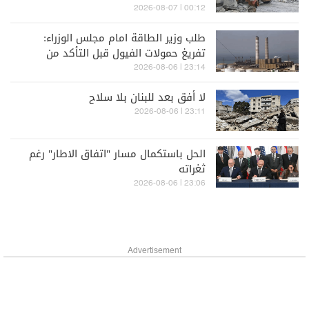
00:12 | 2026-08-07
طلب وزير الطاقة امام مجلس الوزراء:
تفريغ حمولات الفيول قبل التأكد من
مطابقتها للمواصفات
23:14 | 2026-08-06
لا أفق بعد للبنان بلا سلاح
23:11 | 2026-08-06
الحل باستكمال مسار "اتفاق الاطار" رغم
ثغراته
23:06 | 2026-08-06
Advertisement