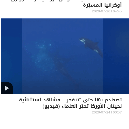
أوكرانيا المسيّرة
04:45 | 2026-07-26
تصطدم بها حتى "تنفجر".. مشاهد استثنائية
لحيتان الأوركا تحيّر العلماء (فيديو)
03:57 | 2026-07-24