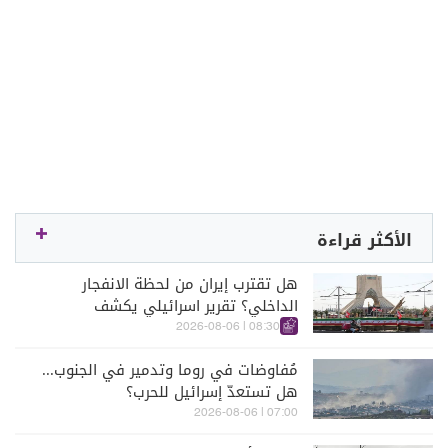
الأكثر قراءة
هل تقترب إيران من لحظة الانفجار
الداخلي؟ تقرير اسرائيلي يكشف
الكواليس
08:30 | 2026-08-06
مُفاوضات في روما وتدمير في الجنوب...
هل تستعدّ إسرائيل للحرب؟
07:00 | 2026-08-06