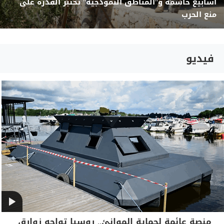
اسابيع حاسمة و"المناطق النموذجية" تختبر القدرة على
منع الحرب
فيديو
منصة عائمة لحماية الموانئ.. روسيا تواجه زوارق