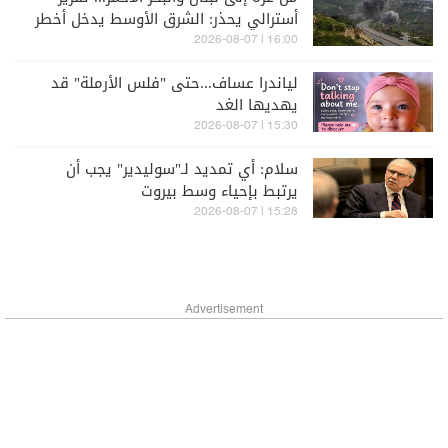
أسترالي يحذر: الشرق الأوسط يدخل أخطر
مراحله
16:00 | 2026-08-07
لياندرا عساف...حتى "فلس الأرملة" قد
يهديها الغد
15:30 | 2026-08-07
سلام: أي تمديد لـ"سوليدير" يجب أن
يرتبط بإحياء وسط بيروت
15:28 | 2026-08-07
Advertisement