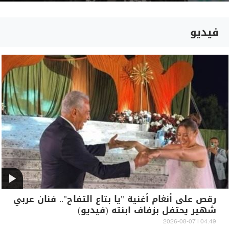
فيديو
رقص على أنغام أغنية "يا بتاع التفاح".. فنان عربي
شهير يحتفل بزفاف ابنته (فيديو)
04:49 | 2026-08-07