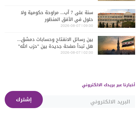
سنة على 7 آب... مراوحة حكومية ولا
حلول في الأفق المنظور
09:00 | 2026-08-07
بين رسائل الانفتاح وحسابات دمشق...
هل تبدأ صفحة جديدة بين "حزب الله"
وسوريا - الشرع؟
02:00 | 2026-08-07
أخبارنا عبر بريدك الالكتروني
إشترك