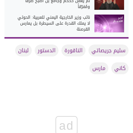
لم يعمل كحكم وجامع بل أصبح طرفاً
ومُفرّقاً
نائب وزير الخارجية اليمني للعربية: الحوثي
لا يملك القدرة على السيطرة بل يمارس
القرصنة
سليم جريصاتي
الناقورة
الدستور
لبنان
كاني
مارس
ad