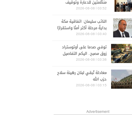
منظّمتين للدعارة وتوقيف
متورطين
03:52 | 2026-08-08
النائب سليمان: اتفاقية مكة
بدايةً مرحلة أكثر أمنًا واستقرارًا
ووحدةً لأمتنا
03:40 | 2026-08-08
توفي صدما على أوتوستراد
زوق مصبح.. اليكم التفاصيل
03:38 | 2026-08-08
معادلة تُبقي لبنان رهينة سلاح
حزب الله
03:15 | 2026-08-08
Advertisement