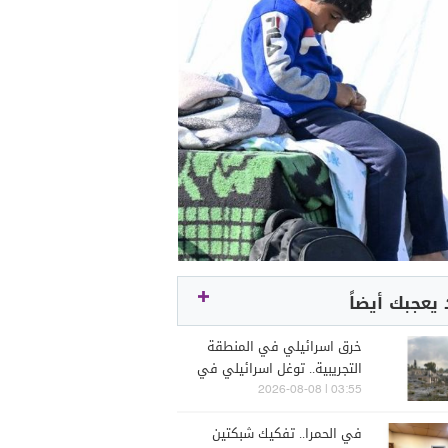
يعجبك أيضاً
خرق اسرائيلي في المنطقة
التجريبية.. توغل اسرائيلي في
زوطر الغربية ورفع ساتر ترابي
03:55 | 2026-08-08
في الحمرا.. تفكيك شبكتين