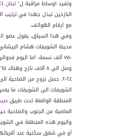
وتفيد اوساط مراقبة ل"
لبنان
النازخين تبذل جهدا في ترتيب ال
مع ارقام الهواتف.
وفي هذا السياق، يقول عضو
ال
مدينة الشويفات هشام الريشاني 
و
٢٠٢٤، حصل نزوح من الضاحية ا
المنطقة الواقعة تحت طريق
صيد
الماضية من الجنوب والضاحية حيث
واليوم هذه المنطقة في الشويف
أو في شقق سكنية عند أقربائه