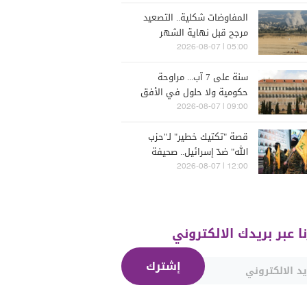
المفاوضات شكلية.. التصعيد
مرجح قبل نهاية الشهر
05:00 | 2026-08-07
سنة على 7 آب... مراوحة
حكومية ولا حلول في الأفق
المنظور
09:00 | 2026-08-07
قصة "تكتيك خطير" لـ"حزب
الله" ضدّ إسرائيل.. صحيفة
تكشفه
12:00 | 2026-08-07
نا عبر بريدك الالكتروني
إشترك