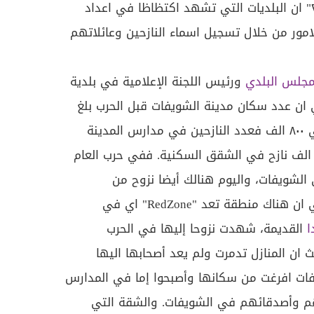
٢٤" ان البلديات التي تشهد اكتظاظا في اعداد
امور من خلال تسجيل اسماء النازحين وعائلاتهم
مجلس البلدي
ورئيس اللجنة الإعلامية في بلدية
ان عدد سكان مدينة الشويفات قبل الحرب بلغ
٧٥٠ ألف نسمة، اما اليوم فحوالي ٨٠٠ الف فعدد النازحين في مدارس المدينة
صل الى ٨ آلاف نازح وهناك ٦٥ الف نازح في الشقق السكنية. ففي حرب العام
لى الشويفات، واليوم هنالك أيضا نزوح من
الشويفات الى الشويفات ما يعني ان هناك منطقة تعد "RedZone" اي في
ا
القديمة، شهدت نزوحا إليها في الحرب
 ان المنازل تدمرت ولم يعد أصحابها اليها
ات افرغت من سكانها وأصبحوا إما في المدارس
م وأصدقائهم في الشويفات. والشقة التي