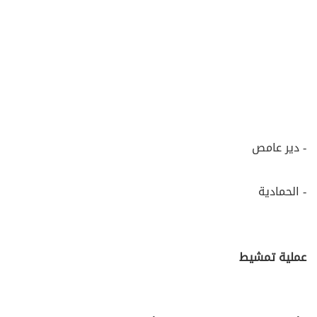
- دير عامص
- الحمادية
عملية تمشيط