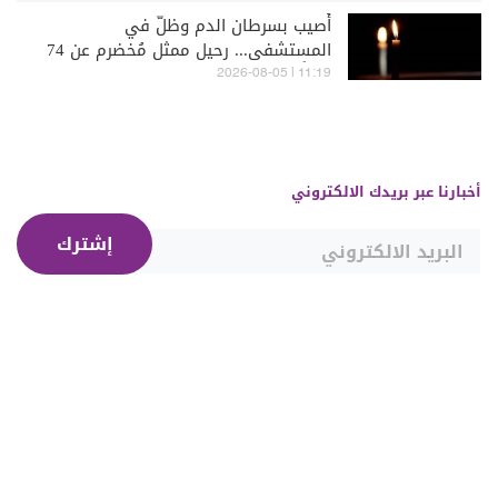
أُصيب بسرطان الدم وظلّ في
المستشفى... رحيل ممثل مُخضرم عن 74
عاماً
11:19 | 2026-08-05
أخبارنا عبر بريدك الالكتروني
إشترك