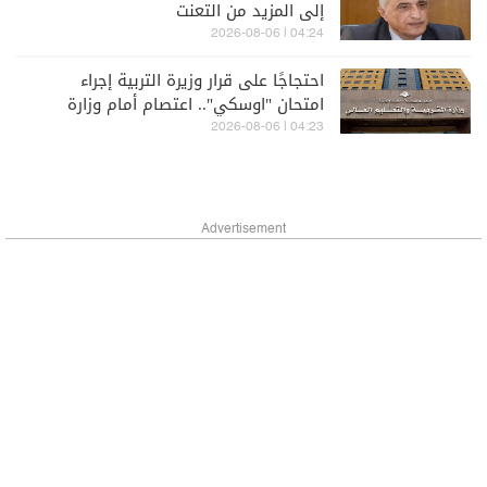
إلى المزيد من التعنت
04:24 | 2026-08-06
احتجاجًا على قرار وزيرة التربية إجراء
امتحان "اوسكي".. اعتصام أمام وزارة
التربية
04:23 | 2026-08-06
Advertisement