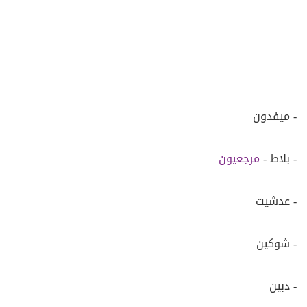
- ميفدون
- بلاط -
مرجعيون
- عدشيت
- شوكين
- دبين