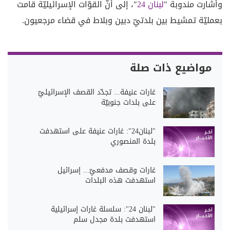
وأشارت مندوبة "
لبنان 24
"، إلى أنّ القوّات الإسرائيليّة قامت
بعمليّة تمشيط بين بلدتيّ دبين وبلاط في قضاء مرجعيون.
مواضيع ذات صلة
غارات عنيفة... تجدّد القصف الإسرائيليّ
على بلدات جنوبيّة
"لبنان24": غارات عنيفة على استهدفت
بلدة المنصوري
غارات وقصف مدفعيّ... إسرائيل
استهدفت هذه البلدات
"لبنان 24": سلسلة غارات إسرائيلية
استهدفت بلدة مجدل سلم