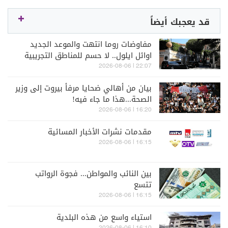
قد يعجبك أيضاً
مفاوضات روما انتهت والموعد الجديد
اوائل ايلول.. لا حسم للمناطق التجريبية
وآلية التحقق
22:07 | 2026-08-06
بيان من أهالي ضحايا مرفأ بيروت إلى وزير
الصحة...هذا ما جاء فيه!
16:20 | 2026-08-06
مقدمات نشرات الأخبار المسائية
16:15 | 2026-08-06
بين النائب والمواطن... فجوة الرواتب
تتسع
16:15 | 2026-08-06
استياء واسع من هذه البلدية