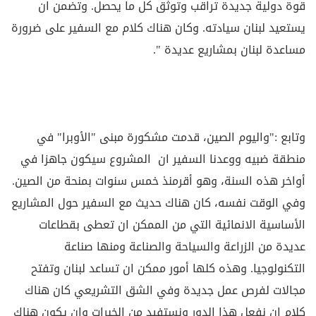
قوة دولية جديدة تراقب وتوثق كل ما يحصل. وتضمن ان
يستعيد لبنان سيادته. وكان هناك كلام مع السفير على ضرورة
مساعدة لبنان بمشاريع عديدة ".
وتابع :"واليوم الصين، قدمت مشكورة مبنى "الأوبرا" في
منطقة ضبيه ووعدنا السفير ان المشروع سيكون جاهزا في
أواخر هذه السنة، وهو أقرمنذ خمس سنوات بمنحة من الصين.
وفي الوقت نفسه، كان هناك حديث مع السفير حول المشاريع
الأساسية الانمائية التي من الممكن ان تعطى بقطاعات
عديدة من الزراعة والسياحة والصناعة ومنها صناعة
التكنولوجيا. وهذه كلها أمور ممكن ان تساعد لبنان وتفتح
مجالات لفرص عمل جديدة وفي الشق التشريعي كان هناك
كلام ان نفعل هذا الدور ونستفيد من الخبرات وان يكون هناك