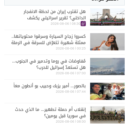
هل تقترب إيران من لحظة الانفجار
الداخلي؟ تقرير اسرائيلي يكشف
الكواليس
08:30 | 2026-08-06
كسروا زجاج السيارة وسرقوا محتوياتها..
ممثلة شهيرة تتعرّض للسرقة في الرملة
البيضاء (فيديو)
00:25 | 2026-08-06
مُفاوضات في روما وتدمير في الجنوب...
هل تستعدّ إسرائيل للحرب؟
07:00 | 2026-08-06
بالصور... أمير يزبك وحبيب بو أنطون معاً
07:44 | 2026-08-06
إنقلاب أم حملة تطهير... ما الذي حدث
في سوريا قبل يومين؟
08:00 | 2026-08-06