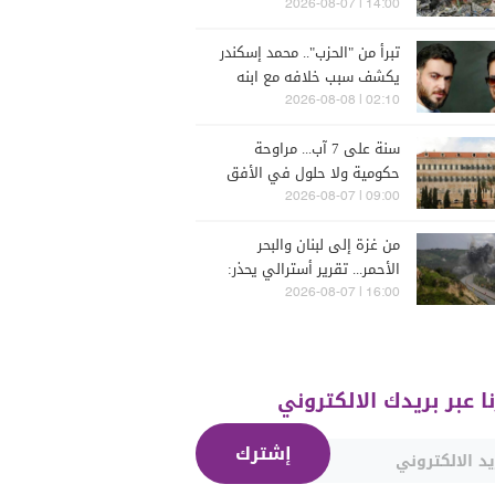
إسرائيل
14:00 | 2026-08-07
تبرأ من "الحزب".. محمد إسكندر
يكشف سبب خلافه مع ابنه
فارس (فيديو)
02:10 | 2026-08-08
سنة على 7 آب... مراوحة
حكومية ولا حلول في الأفق
المنظور
09:00 | 2026-08-07
من غزة إلى لبنان والبحر
الأحمر... تقرير أسترالي يحذر:
الشرق الأوسط يدخل أخطر
16:00 | 2026-08-07
مراحله
نا عبر بريدك الالكتروني
إشترك