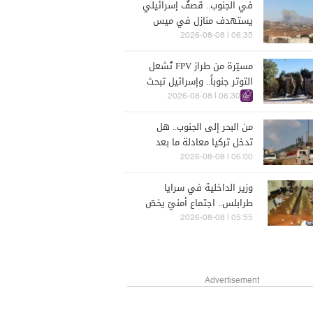
في الجنوب.. قصفٌ إسرائيلي
يستهدف منازل في ميس
الجبل والمنصوري
06:35 | 2026-08-08
مسيّرة من طراز FPV تُشعل
التوتر جنوباً.. وإسرائيل تبحث
عن ردّ أقوى
06:30 | 2026-08-08
من البحر إلى الجنوب.. هل
تدخل تركيا معادلة ما بعد
اليونيفيل؟
06:00 | 2026-08-08
وزير الداخلية في سرايا
طرابلس.. اجتماع أمنيّ يخصّ
الشمال
05:55 | 2026-08-08
Advertisement