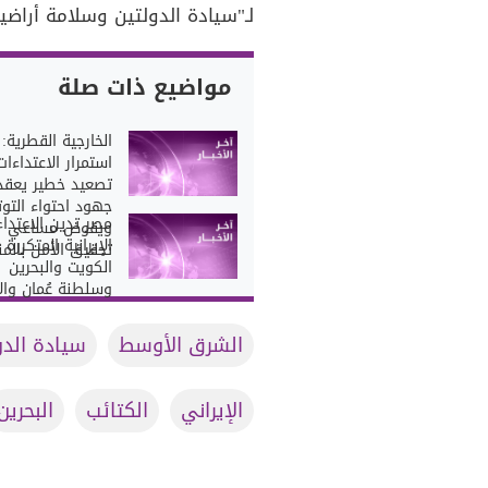
لـ"سيادة الدولتين وسلامة أراض
مواضيع ذات صلة
الخارجية القطرية:
استمرار الاعتداءات
تصعيد خطير يعقد
جهود احتواء التوت
مصر تدين الاعتداء
ويقوض مساعي
الإيرانية المتكررة
تحقيق الأمن بالم
الكويت والبحرين
وسلطنة عُمان وال
الشرق الأوسط
سيادة الدو
الإيراني
الكتائب
البحرين