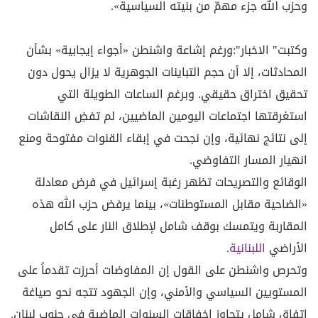
وحزب الله جزء مهمّ من بنيته السياسية».
وكتبت" الاخبار":ورغم إشاعة واشنطن «أجواء إيجابية» بشأن
المحادثات، إلا أن حجم التباينات الجوهرية لا يزال يحول دون
تحقيق اختراق حقيقي. وبرغم الساعات الطويلة التي
استغرقتها اجتماعات اليومين الماضيين، لم تفضِ النقاشات
إلى نتائج نهائية، وإن نجحت في إبقاء القنوات مفتوحة ومنع
انهيار المسار التفاوضي.
الوقائع والتصريحات تظهر رغبة إسرائيل في فرض معادلة
«الضاحية مقابل المستوطنات»، بينما يرفض حزب الله هذه
المقاربة ويتمسك بوقف شامل لإطلاق النار على كامل
الأراضي
اللبنانية
.
وتحرص واشنطن على القول إن المفاوضات أحرزت تقدماً على
المستويين السياسي والأمني، وإن الجهود تتجه نحو صياغة
اتفاق شامل يتجاوز إخفاقات السنوات الماضية في جنوب لبنان.