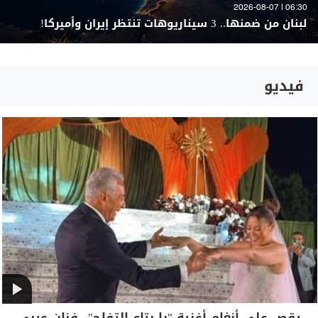
06:30 | 2026-08-07
لبنان من ضمنها.. 3 سيناريوهات تنتظر إيران وأميركا!
فيديو
رقص على أنغام أغنية "يا بتاع التفاح".. فنان عربي