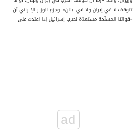
وإيران، وأكد: «إمّا أن تتوقف الحرب في إيران ولبنان، أو لا
تتوقف لا في إيران ولا في لبنان». وجزم الوزير الإيراني أن
«قواتنا المسلّحة مستعدّة لضرب إسرائيل إذا اعتدت على
ad