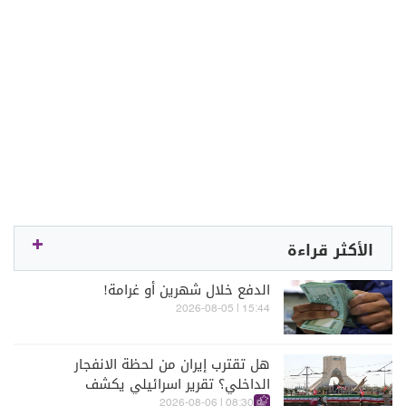
الأكثر قراءة
الدفع خلال شهرين أو غرامة!
15:44 | 2026-08-05
هل تقترب إيران من لحظة الانفجار
الداخلي؟ تقرير اسرائيلي يكشف
الكواليس
08:30 | 2026-08-06