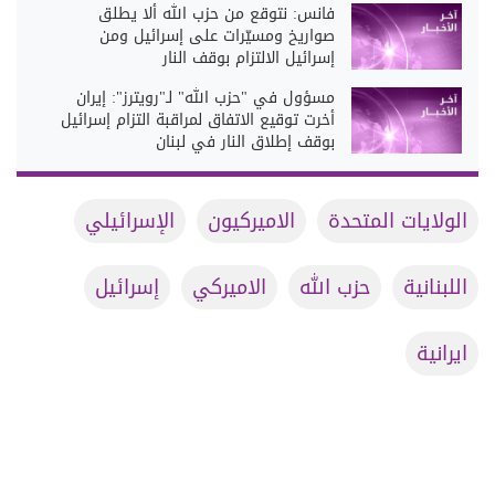
فانس: نتوقع من حزب الله ألا يطلق
صواريخ ومسيّرات على إسرائيل ومن
إسرائيل الالتزام بوقف النار
مسؤول في "حزب الله" لـ"رويترز": إيران
أخرت توقيع الاتفاق لمراقبة التزام إسرائيل
بوقف إطلاق النار في لبنان
الولايات المتحدة
الاميركيون
الإسرائيلي
اللبنانية
حزب الله
الاميركي
إسرائيل
ايرانية