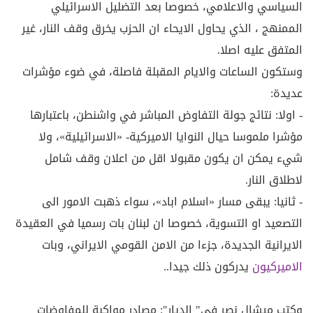
السياسي والاعلامي، خصوصا بعد التضليل الاسرائيلي
الممنهج ، الذي يحاول الايحاء ان الحزب يخرق وقف النار، غير
المتفق عليه اصلا.
وستكون الساعات والايام المقبلة فاصلة، في ضوء مؤشرات
عديدة:
- اولا: نتائج جولة التفاوض المباشر في واشنطن، باعتبارها
مؤشرا ملموسا حيال النوايا الاميركية- «الاسرائيلية»، ولا
شيء يمكن ان يكون مقبولا اقل من اعلان وقف شامل
لاطلاق النار.
- ثانيا: يبقى مسار «اسلام اباد»، سواء ذهبت الامور الى
التصعيد او التسوية، خصوصا ان لبنان بات رسميا في العقيدة
الايرانية الجديدة، جزءا من الامن القومي الايراني، وبات
الاميركيون
يدركون ذلك جيدا..
وكتب ميشال نصر في" الديار": مصادر مواكبة للمفاوضات