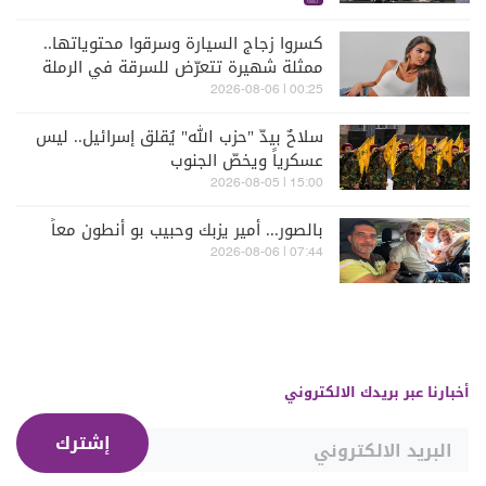
كسروا زجاج السيارة وسرقوا محتوياتها..
ممثلة شهيرة تتعرّض للسرقة في الرملة
البيضاء (فيديو)
00:25 | 2026-08-06
سلاحٌ بيدّ "حزب الله" يُقلق إسرائيل.. ليس
عسكرياً ويخصّ الجنوب
15:00 | 2026-08-05
بالصور... أمير يزبك وحبيب بو أنطون معاً
07:44 | 2026-08-06
أخبارنا عبر بريدك الالكتروني
إشترك