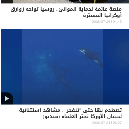
منصة عائمة لحماية الموانئ.. روسيا تواجه زوارق
أوكرانيا المسيّرة
04:45 | 2026-07-26
تصطدم بها حتى "تنفجر".. مشاهد استثنائية
لحيتان الأوركا تحيّر العلماء (فيديو)
03:57 | 2026-07-24