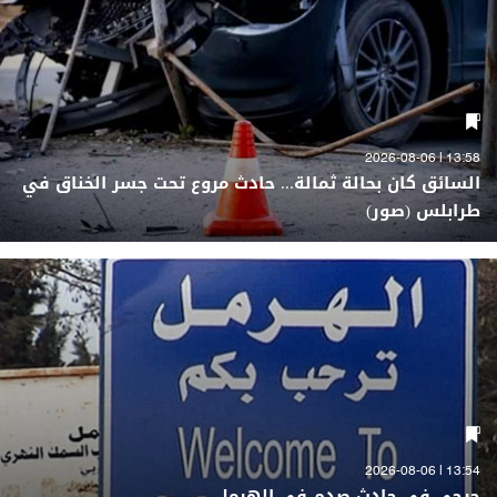
13:58 | 2026-08-06
السائق كان بحالة ثمالة... حادث مروع تحت جسر الخناق في
طرابلس (صور)
13:54 | 2026-08-06
جرحى في حادث صدم في الهرمل