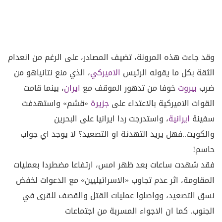
وقد جاءت هذه المرونة، تضيف المصادر، على الرغم من انعدام
الثقة بكل ما يقوله الرئيس
الاميركي
، الذي منع نتانياهو من
ضرب
بيروت
خوفا من تدهور الموقف مع
ايران
، بينما قامت
القوات الاميركية بالاعتداء على
جزيرة
«قشم» واستهدفت
سفينة
ايرانية
، واستدرجت ردا ايرانيا على البحرين
والكويت..فهل يريد التهدئة او التصعيد؟ لا يوجد اي جواب
حاسم!
فقد شهدت ساعات بعد ظهر امس، ارتفاعا مضطردا بعمليات
المقاومة، اثر عدم تجاوب «الاسرائيليين» مع الدعوات لخفض
نسق التصعيد، وواصلوا عمليات القتل والقصف للقرى في
الجنوب. كما ان الاجواء المسربة من اجتماعات