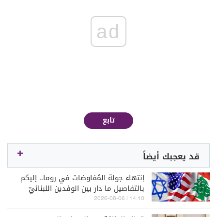
ad
تابع
قد يعجبك أيضاً
إنتهاء جولة المُفاوضات في روما.. إليكم
بالتفاصيل ما دار بين الوفدين اللبنانيّ
والإسرائيليّ
14:10 | 2026-08-06