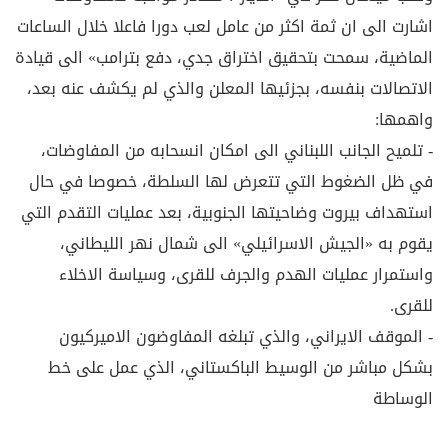
اشارت الى ان ثمة اكثر من عامل لعب دورا فاعلا خلال الساعات
الماضية، سمحت بتحقيق اختراق جدي، دفع بترامب» الى قيادة
الاتصالات بنفسه، بجزئيها المعلن والذي لم يكشف عنه بعد،
واهمها:
- تلميح الجانب اللبناني الى امكان انسحابه من المفاوضات،
في ظل الضغوط التي تتعرض لها السلطة، خصوصا في حال
استهداف بيروت وضاحيتها الجنوبية، بعد عمليات التقدم التي
يقوم به «الجيش الاسرائيلي» الى شمال نهر الليطاني،
واستمرار عمليات الهدم والجرف للقرى، وسياسة الاخلاء
للقرى.
- الموقف الايراني، والذي تبلغه المفاوضون الاميركيون
بشكل مباشر من الوسيط الباكستاني، الذي عمل على خط
الوساطة