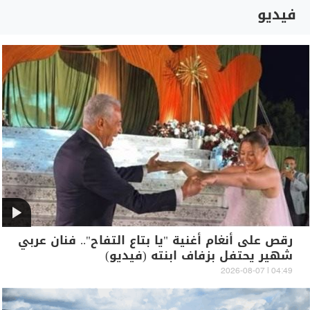
فيديو
رقص على أنغام أغنية "يا بتاع التفاح".. فنان عربي
شهير يحتفل بزفاف ابنته (فيديو)
04:49 | 2026-08-07