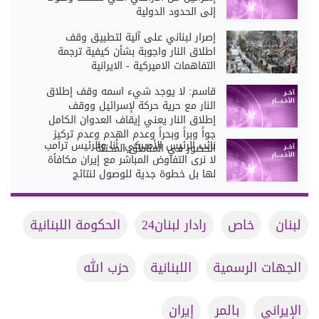
إلى الحدود الدولية
إصرار لبناني على آلية لتطبيق وقف
اطلاق النار واجوبة بشأن كيفية ترجمة
التفاهمات الاميركية - الايرانية
قاسم: لا يوجد شيء اسمه وقف إطلاق
النار مع حرية حركة لإسرائيل ووقف
إطلاق النار يعني إيقاف العدوان الكامل
جواً وبراً وبحراً وعدم الهدم وعدم تركيز
نائب الرئيس الأميركي: أنا والرئيس ترامب
الحضور في المناطق المحتلة
لا نرى التفاوض المباشر مع إيران مكافأة
لها بل خطوة جدية للوصول لنتائج
لبنان
خاص
رادار لبنان24
الحكومة اللبنانية
الجهات الرسمية
اللبنانية
حزب الله
الإيراني
بالمر
إيران