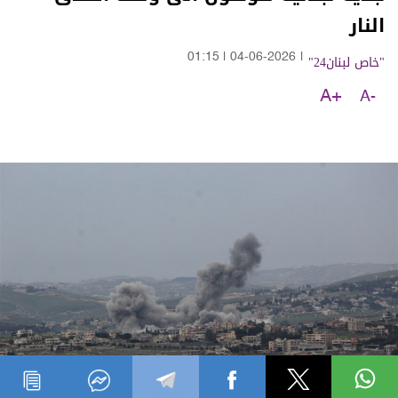
النار
"خاص لبنان24"
|
04-06-2026
|
01:15
A+
A-