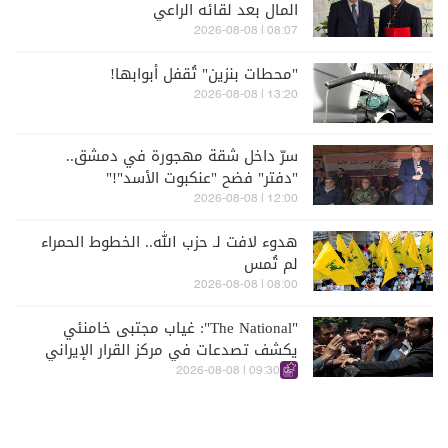
المال بعد لقائه الراعي
08:07 | 2026-08-08
"محطات بنزين" تُقفل أبوابها!
13:20 | 2026-08-08
سرّ داخل شقة مهجورة في دمشق..
"دفتر" فضح "عنكبوت الأسد"!"
12:00 | 2026-08-08
هدوء لافت لـ حزب الله.. الخطوط الحمراء
لم تُمس
08:00 | 2026-08-08
"The National": غياب مجتبى خامنئي
يكشف تصدعات في مركز القرار الإيراني
09:30 | 2026-08-08