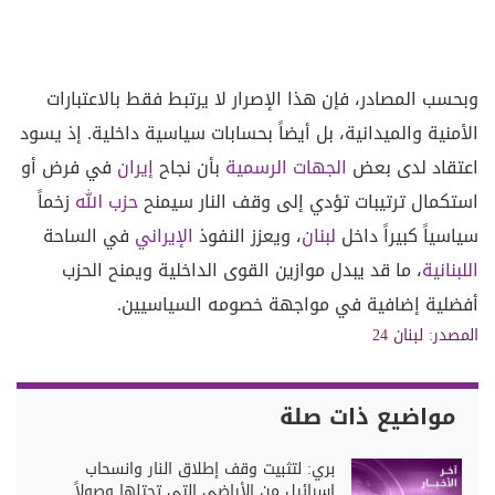
وبحسب المصادر، فإن هذا الإصرار لا يرتبط فقط بالاعتبارات
الأمنية والميدانية، بل أيضاً بحسابات سياسية داخلية. إذ يسود
اعتقاد لدى بعض
الجهات الرسمية
بأن نجاح
إيران
في فرض أو
استكمال ترتيبات تؤدي إلى وقف النار سيمنح
حزب الله
زخماً
سياسياً كبيراً داخل
لبنان
، ويعزز النفوذ
الإيراني
في الساحة
اللبنانية
، ما قد يبدل موازين القوى الداخلية ويمنح الحزب
أفضلية إضافية في مواجهة خصومه السياسيين.
المصدر:
لبنان 24
مواضيع ذات صلة
بري: لتثبيت وقف إطلاق النار وانسحاب
إسرائيل من الأراضي التي تحتلها وصولاً