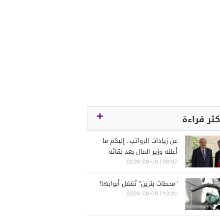
كثر قراءة
عن زيادات الرواتب.. إليكم ما
أعلنه وزير المال بعد لقائه
الراعي
08:07 | 2026-08-08
"محطات بنزين" تُقفل أبوابها!
13:20 | 2026-08-08