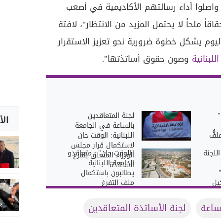
 واصلوا أداء رسالتهم الأكاديمية في أصعب
ً ملحاً لا يحتمل المزيد من الانتظار"، لافتة
ليوم يشكل خطوة ضرورية نحو تعزيز الاستقرار
اللبنانية
وصون حقوق أساتذتها".
"
لجنة المتعاقدين
الأ
بالساعة في الجامعة
لفُّ
اللبنانية: الوقت حان
لاستكمال قرار مجلس
للجنة
"الوقت حان".. متعاقدو
الوزراء المتعلق بتفرغ
الجامعة اللبنانية
الأساتذة
يطالبون باستكمال
يل
ملف التفرغ
ساعة
لجنة الأساتذة المتعاقدين