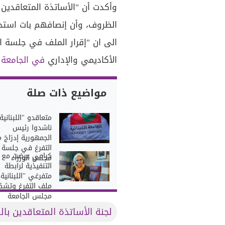
وأكدت أن "الأساتذة المتعاقدين
الظروف، وأن إنصافهم بات استحقاقا
الى ان "إقرار الملف في جلسة ا
الأكاديمي والإداري
في الجامعة
مواضيع ذات صلة
متعاقدو "اللبنانية
ناشدوا رئيس
الجمهورية إدرَاجَ م
التفرغ في جلسة
كرامي عرضت مع ا
مجلس الوزراء
التنفيذية لرابطة
متفرغي "اللبنانية"
ملف التفرغ وتشك
مجلس الجامعة
لجنة الأساتذة المتعاقدين بال