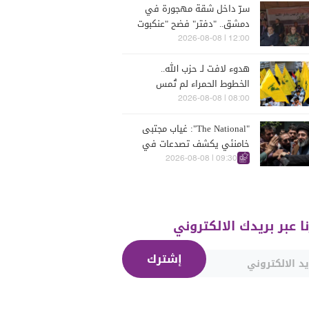
سرّ داخل شقة مهجورة في
دمشق.. "دفتر" فضح "عنكبوت
الأسد"!"
12:00 | 2026-08-08
هدوء لافت لـ حزب الله..
الخطوط الحمراء لم تُمس
08:00 | 2026-08-08
"The National": غياب مجتبى
خامنئي يكشف تصدعات في
مركز القرار الإيراني
09:30 | 2026-08-08
نا عبر بريدك الالكتروني
إشترك