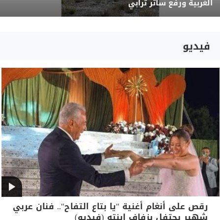
الغربية ورفع ساتر ترابي
فيديو
رقص على أنغام أغنية "يا بتاع التفاح".. فنان عربي
شهير يحتفل بزفاف ابنته (فيديو)