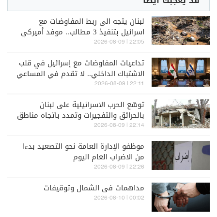
قد يعجبك أيضاً
لبنان يتجه الى ربط المفاوضات مع
اسرائيل بتنفيذ 3 مطالب.. موفد أميركي
رفيع في بيروت وتل ابيب لبحث نتائج"
22:05 | 2026-08-09
روما 7"
تداعيات المفاوضات مع إسرائيل في قلب
الاشتباك الداخلي.. لا تقدم في المساعي
بين عون و"حزب الله"
22:11 | 2026-08-09
توسّع الحرب الاسرائيلية على لبنان
بالحرائق والتفجيرات وتمدد باتجاه مناطق
أعمق في الجنوب
22:14 | 2026-08-09
موظفو الإدارة العامة نحو التصعيد بدءا
من الاضراب العام اليوم
22:26 | 2026-08-09
مداهمات في الشمال وتوقيفات
00:02 | 2026-08-10