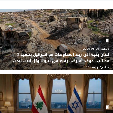
22:05 | 2026-08-09
لبنان يتجه الى ربط المفاوضات مع اسرائيل بتنفيذ 3
مطالب.. موفد أميركي رفيع في بيروت وتل ابيب لبحث
نتائج" روما 7"