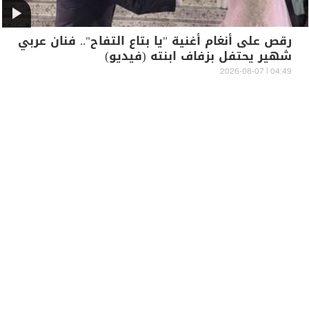
رقص على أنغام أغنية "يا بتاع التفاح".. فنان عربي
شهير يحتفل بزفاف ابنته (فيديو)
04:49 | 2026-08-07