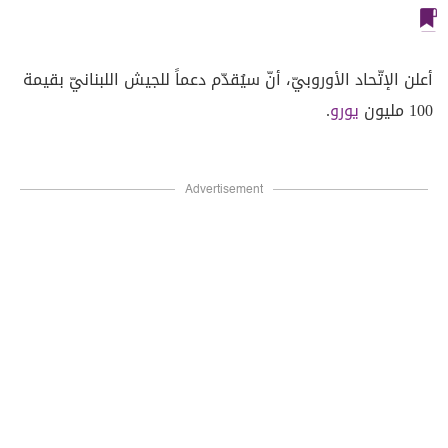
أعلن الإتّحاد الأوروبيّ، أنّ سيُقدّم دعماً للجيش اللبنانيّ بقيمة
100 مليون
يورو
.
Advertisement