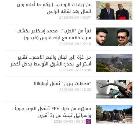
عن زيادات الرواتب.. إليكم ما أعلنه وزير
المال بعد لقائه الراعي
08:07 | 2026-08-08
تبرأ من "الحزب".. محمد إسكندر يكشف
سبب خلافه مع ابنه فارس (فيديو)
02:10 | 2026-08-08
من غزة إلى لبنان والبحر الأحمر... تقرير
أسترالي يحذر: الشرق الأوسط يدخل أخطر
مراحله
16:00 | 2026-08-07
"محطات بنزين" تُقفل أبوابها!
13:20 | 2026-08-08
مسيّرة من طراز FPV تُشعل التوتر جنوباً..
وإسرائيل تبحث عن ردّ أقوى
06:30 | 2026-08-08