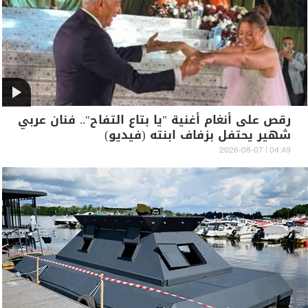
رقص على أنغام أغنية "يا بتاع التفاح".. فنان عربي
شهير يحتفل بزفاف ابنته (فيديو)
04:49 | 2026-08-07