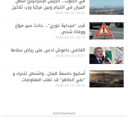
في الجنوب... الجيش الإسرائيليّ أشعل
النيران في الخيام وبين مركبا ورب ثلاثين
05:22 | 2026-08-10
قرب "صيدلية خوري"... حادث سير مروّع
ووفاة شخص
05:18 | 2026-08-10
القاضي حاموش ادعى على رياض سلامة
05:01 | 2026-08-10
أسابيع حاسمة للبنان.. واشنطن تتحرك و
"علي الطاهر" قد تقلب المفاوضات
05:00 | 2026-08-10
Advertisement