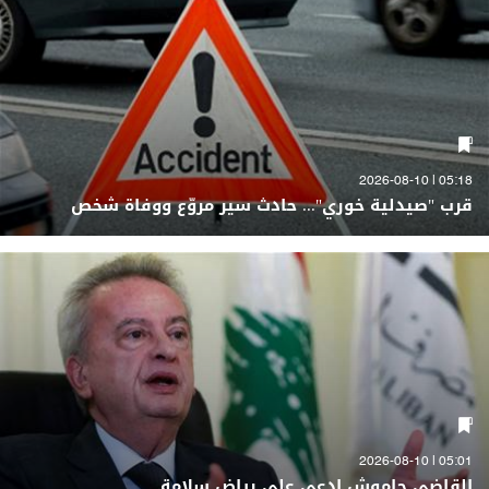
05:18 | 2026-08-10
قرب "صيدلية خوري"... حادث سير مروّع ووفاة شخص
05:01 | 2026-08-10
القاضي حاموش ادعى على رياض سلامة