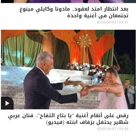
بعد انتظار امتد لعقود.. مادونا وكايلي مينوغ
تجتمعان في أغنية واحدة
04:51 | 2026-08-09
رقص على أنغام أغنية "يا بتاع التفاح".. فنان عربي
شهير يحتفل بزفاف ابنته (فيديو)
04:49 | 2026-08-07