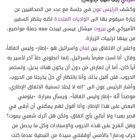
وكشف
الرئيس عون
في جلسة مع عدد من الصحافيين عن
زيارة سيقوم بها الى
الولايات المتحدة
لكنه ينتظر السفير
الأميركي في
بيروت
ميشال عيسى ليبحث معه جملة مواضيع،
من بينها ترتيبات الزيارة
.
واعتبر ان الاتفاق بين
لبنان
واسرائيل هو «إطار» وليس اتفاقاً،
وقال: أنا لست مغرماً باسرائيل، إنما أعطوني حلاً آخر لأسير به
أياً كان، أما أن تعارض من دون أن يكون هناك بديل، وتستمر
الحروب، فلن أقبل بذلك وأنا بانتظار أي حلّ يخرجنا من الحروب
.
وأشار الرئيس عون الى "انه لا يُحبّذ تسمية الاتفاق الإطاري،
موضحاً أنّه «إطار وليس اتفاقاً». ويسأل بمرارة: «يلومني
البعض على هذا الإطار، وأنا أقول لهم يمكنني أن أبقى في
قصر بعبدا ولا أبالي بأيّ اتفاق، ولكن هل أترك شعبي يموت؟
وهل أتفرج على هذه الحروب والإسنادات وكل ما يحصل من
خراب ودمار؟ بالأمس أوقفتني سيدة من النبطية عندما كنت