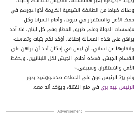
يجيب: «يخيّطوا بغير هالمسلة»، فالجيش متماسك وثابت،
وهناك ضباط من الطائفة الشيعية الكريمة أدّوا دورهم في
حفظ الأمن والاستقرار في بيروت، وأمام السرايا وكل
مؤسسات الدولة وعلى طريق المطار وفي كل لبنان، فلا أحد
يراهن على هذه المسألة إطلاقا. أؤكد لكم بثبات وتماسك،
وانقلوها عن لساني، أن ليس في إمكان أحد أن يراهن على
انقسام الجيش، فهذه أحلام. الجيش لكل اللبنانيين، ويحفظ
الأمن والاستقرار، وسيبقى
».
ولم يرُدّ الرئيس عون على الحملات ضده،ويُشيد بدور
الرئيس نبيه بري
في منع الفتنة، ويؤكد أنه معه
.
Advertisement