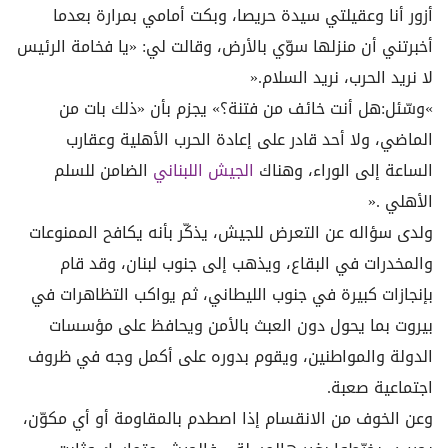
أزور أنا وعقيلتي سيدة حريصا، وبكت أمامي بمرارة بعدما
أخبرتني أن منزلها سوّي بالأرض، وقالت لي: «يا فخامة الرئيس
لا نريد الحرب، نريد السلام
».
«
وسّئل:هل أنت خائف من فتنة؟» يجزم بأن «ذلك بات من
الماضي، ولا أحد قادر على إعادة الحرب الأهلية وعقارب
الساعة إلى الوراء، وهناك
الجيش اللبناني
الضامن للسلم
الأهلي
».
ولدى سؤاله عن التعرض للجيش، يذكّر بأنه يكافح الممنوعات
والمخدرات في البقاع، ويذهب إلى جنوب لبنان، وقد قام
بإنجازات كبيرة في جنوب الليطاني، ثم يواكب التظاهرات في
بيروت بما يحول دون العبث بالأمن ويحافظ على مؤسسات
الدولة والمواطنين، ويقوم بدوره على أكمل وجه في ظروف
اجتماعية صعبة
.
وعن الخوف من الانقسام إذا اصطدم بالمقاومة أو أي مكوّن،