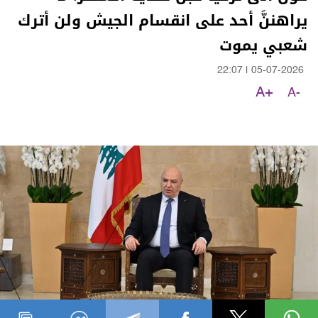
يراهننَّ أحد على انقسام الجيش ولن أترك
شعبي يموت
22:07
|
05-07-2026
A+
A-