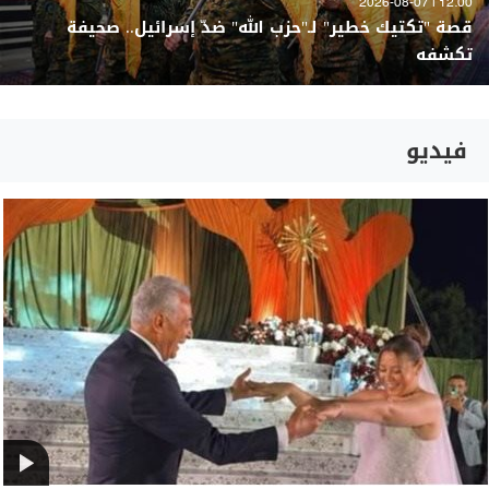
12:00 | 2026-08-07
قصة "تكتيك خطير" لـ"حزب الله" ضدّ إسرائيل.. صحيفة
تكشفه
فيديو