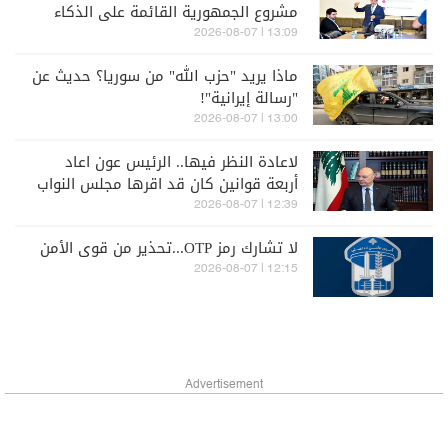
مشروع الجمهورية القائمة على الذكاء
الاصطناعي
13:09 | 2026-08-07
ماذا يريد "حزب الله" من سوريا؟ حديث عن
"رسالة إيرانية"!
13:00 | 2026-08-07
لاعادة النظر فيها.. الرئيس عون اعاد
أربعة قوانين كان قد اقرها مجلس النواب
12:39 | 2026-08-07
لا تشارك رمز OTP...تحذير من قوى الأمن
12:15 | 2026-08-07
Advertisement