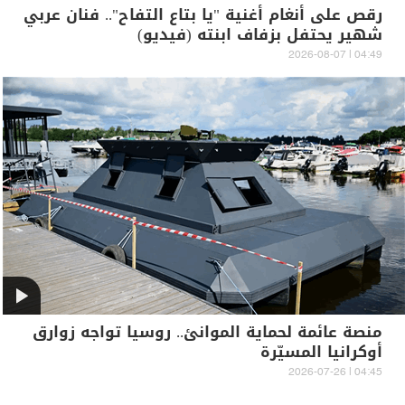
رقص على أنغام أغنية "يا بتاع التفاح".. فنان عربي
شهير يحتفل بزفاف ابنته (فيديو)
04:49 | 2026-08-07
منصة عائمة لحماية الموانئ.. روسيا تواجه زوارق
أوكرانيا المسيّرة
04:45 | 2026-07-26