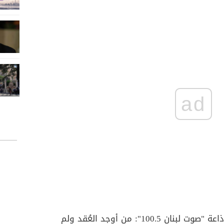
ad
وتساءل ابو الحسن في تصريح لإذاعة "صوت لبنان 100.5": من أوجد العُقد ولم