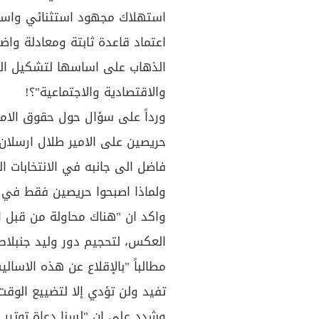
استهلاك مجهود استثنائي واسابي
اعتماد قاعدة ثابتة ومعادلة واض
الذهاب على اساسها لتشكيل الحك
والاقتصادية والاجتماعية"؟!
ورداً على سؤال حول حقوق الامير
حريصين على الامير طلال ارسلان ف
فاضل الى جانبه في الانتخابات الني
ولماذا اصبحوا حريصين فقط في
واكد ان "هناك محاولة من قبل 
العكس، لتحجيم دور وليد جنبلاط
مطالباً "بالإقلاع عن هذه الاسال
تفيد ولن تؤدي إلا لتضييع الوقت"
وشدد على ان "لسنا دعاة توتير 