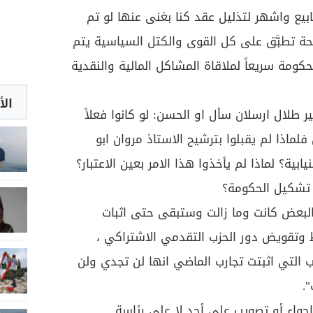
ع واشهر لتذليل عقد كنا بغنى عنها لو تم
حة تطبَّق على كل القوى والكتل السياسية يتم
ومة سريعاً لملاقاة المشاكل المالية والنقدية
الأ
 طلال ارسلان سأل او الحسن: لو كانوا فعلاً
لماذا لم يقبلوا بترشيح الاستاذ مروان ابو
ابية؟ لماذا لم يأخذوا هذا الامر بعين الاعتبار؟
 تشكيل الحكومة؟
البعض كانت وما زالت وستبقى حتى اثبات
 وتقويض دور الحزب التقدمي الاشتراكي ،
يب التي اثبتت تجارب الماضي انها لن تجدي ولن
.
اجواء أو تصويب على أحد لا على رئاسة