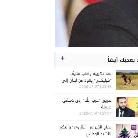
يعجبك أيضاً
بعد تهريبه وطلب فدية..
"فيليكس" يعود من لبنان إلى
صربيا
23:48 | 2026-08-07
طريق "حزب الله" إلى دمشق
طويلة
23:07 | 2026-08-07
صباح الخير من "لبنان24" واليكم
النشيد الوطني