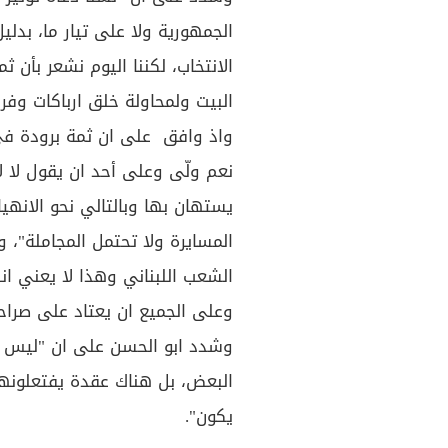
الجمهورية ولا على تيار ما، بدل
الانتخاب، لكننا اليوم نشعر بأن ث
البيت ولمحاولة خلق ارباكات وف
واذ وافق على ان ثمة برودة في 
نعم ولّى وعلى أحد ان يقول لا ل
يستهان بها وبالتالي نحو الانهيا
المسايرة ولا تحتمل المجاملة"، 
الشعب اللبناني وهذا لا يعني ان
وعلى الجميع ان يعتاد على صراحتن
وشدد ابو الحسن على ان "ليس هن
البعض، بل هناك عقدة يفتعلونها 
يكون".