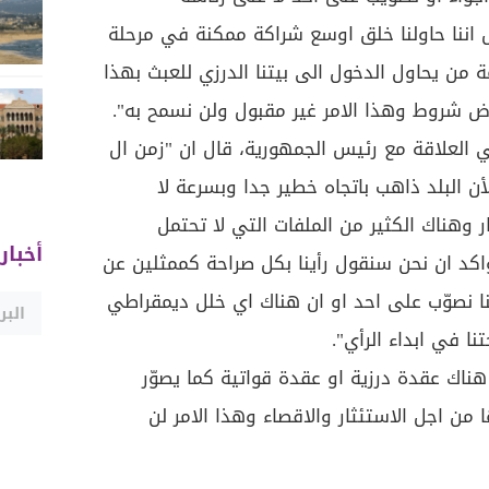
يل اننا حاولنا خلق اوسع شراكة ممكنة في مرحلة
مة من يحاول الدخول الى بيتنا الدرزي للعبث بهذا
رض شروط وهذا الامر غير مقبول ولن نسمح به".
العلاقة مع رئيس الجمهورية، قال ان "زمن ال
أن البلد ذاهب باتجاه خطير جدا وبسرعة لا
ر وهناك الكثير من الملفات التي لا تحتمل
أخبار
واكد ان نحن سنقول رأينا بكل صراحة كممثلين عن
نا نصوّب على احد او ان هناك اي خلل ديمقراطي
ا في ابداء الرأي".
اك عقدة درزية او عقدة قواتية كما يصوّر
من اجل الاستئثار والاقصاء وهذا الامر لن