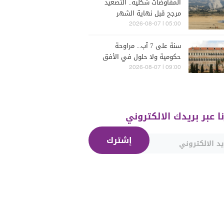
المفاوضات شكلية.. التصعيد
مرجح قبل نهاية الشهر
05:00 | 2026-08-07
سنة على 7 آب... مراوحة
حكومية ولا حلول في الأفق
المنظور
09:00 | 2026-08-07
نا عبر بريدك الالكتروني
إشترك