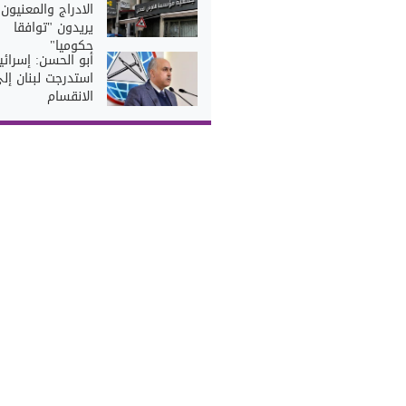
الادراج والمعنيون
يريدون "توافقا
حكوميا"
أبو الحسن: إسرائي
استدرجت لبنان إل
الانقسام