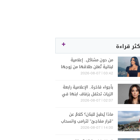
كثر قراءة
من دون مشاكل.. إعلامية
لبنانية تُعلن طلاقها من زوجها
رجل الأعمال
03:42 | 2026-08-07
بأجواء فاخرة.. الإعلامية رابعة
الزيات تحتفل بزفاف ابنها في
البترون (فيديو)
02:07 | 2026-08-07
ماذا يُطبخ للبنان؟ كلامٌ عن
"قرار مفاجئ" لترامب وانسحاب
إسرائيل
14:00 | 2026-08-07