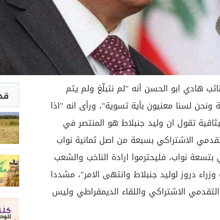
ائب هادي ابو الحسن أنه "لم نتبلّغ ولم يتم
قد 
 ونحن لسنا معنيون بأية تسوية"، ورأى انه "اذا
يثاقية تقول ان وليد جنبلاط هو المنتصر في
لتقدمي الاشتراكي بسبعة من اصل ثمانية نواب
ي بتسعة نواب، فليحترموا ارادة الناخب والشعب
 وزراء دروز لوليد جنبلاط وانتهى الامر"، مشددا
 التقدمي الاشتراكي واللقاء الديمقراطي وليس