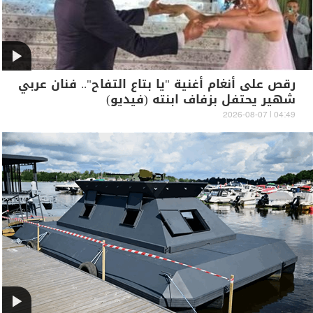
رقص على أنغام أغنية "يا بتاع التفاح".. فنان عربي
شهير يحتفل بزفاف ابنته (فيديو)
04:49 | 2026-08-07