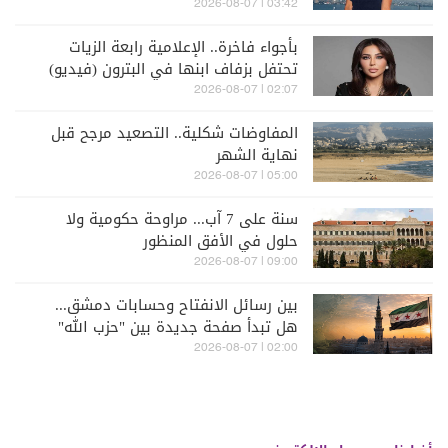
03:42 | 2026-08-07
بأجواء فاخرة.. الإعلامية رابعة الزيات
تحتفل بزفاف ابنها في البترون (فيديو)
02:07 | 2026-08-07
المفاوضات شكلية.. التصعيد مرجح قبل
نهاية الشهر
05:00 | 2026-08-07
سنة على 7 آب... مراوحة حكومية ولا
حلول في الأفق المنظور
09:00 | 2026-08-07
بين رسائل الانفتاح وحسابات دمشق...
هل تبدأ صفحة جديدة بين "حزب الله"
وسوريا - الشرع؟
02:00 | 2026-08-07