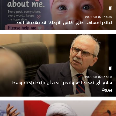
15:30 | 2026-08-07
لياندرا عساف...حتى "فلس الأرملة" قد يهديها الغد
15:28 | 2026-08-07
سلام: أي تمديد لـ"سوليدير" يجب أن يرتبط بإحياء وسط
بيروت