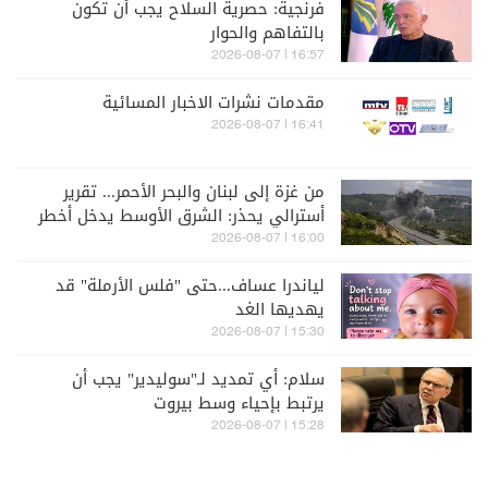
فرنجية: حصرية السلاح يجب أن تكون
بالتفاهم والحوار
16:57 | 2026-08-07
مقدمات نشرات الاخبار المسائية
16:41 | 2026-08-07
من غزة إلى لبنان والبحر الأحمر... تقرير
أسترالي يحذر: الشرق الأوسط يدخل أخطر
مراحله
16:00 | 2026-08-07
لياندرا عساف...حتى "فلس الأرملة" قد
يهديها الغد
15:30 | 2026-08-07
سلام: أي تمديد لـ"سوليدير" يجب أن
يرتبط بإحياء وسط بيروت
15:28 | 2026-08-07