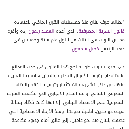
"لطالما عرف لبنان منذ خمسينيات القرن الماضي باعتماده
قانون السرية المصرفية
، الذي أعده
العميد ريمون
إده وأقره
مجلس النواب في الثالث من أيلول عام ستة وخمسين في
عهد الرئيس
كميل شمعون
.
على مدى سنوات طويلة نجح هذا القانون في جذب الودائع
واستقطاب رؤوس الأموال المحلية والأجنبية، لاسيما العربية
منها، من خلال تشجيعه الاستثمار وتوفيره الثقة بالنظام
المصرفي اللبناني. ورغم المناخ الإيجابي الذي عكسته السرية
المصرفية على الاقتصاد اللبناني، إلا أنها كانت كذلك بمثابة
سيف ذو حدين، لناحية تحولها، ومنذ الأزمة الاقتصادية التي
عصفت بلبنان منذ نحو عامين، إلى عائق أمام جهود مكافحة