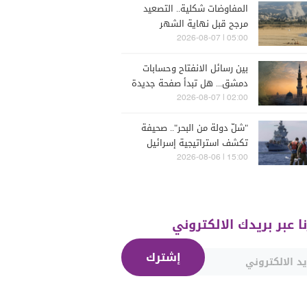
المفاوضات شكلية.. التصعيد
مرجح قبل نهاية الشهر
05:00 | 2026-08-07
بين رسائل الانفتاح وحسابات
دمشق... هل تبدأ صفحة جديدة
بين "حزب الله" وسوريا -
02:00 | 2026-08-07
الشرع؟
"شلّ دولة من البحر".. صحيفة
تكشف استراتيجية إسرائيل
البحرية الجديدة في مواجهة
15:00 | 2026-08-06
"حزب الله"
نا عبر بريدك الالكتروني
إشترك