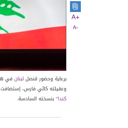
A+
A-
برعاية وحضور قنصل
لبنان
في هال
وعقيلته كاثي فارس، إستضافت م
كندا
" بنسخته السادسة.