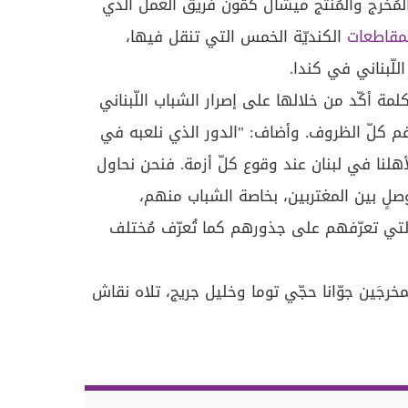
ُخرج والمُنتج ميشال كمّون فريق العمل الذي
مقاطعات
الكنديّة الخمس التي تنقل فيها،
للّبناني في كندا.
لمة أكّد من خلالها على إصرار الشباب اللّبناني
 كلّ الظروف. وأضاف: "الدور الذي نلعبه في
لأهلنا في لبنان عند وقوع كلّ أزمة. فنحن نحاول
لٍ بين المغتربين، بخاصة الشباب منهم،
لتي تعرّفهم على جذورهم كما تُعرّف مُختلف
رض فيلم "Memory Box" للمخرجَين جوّانا حجّي توما وخليل جريج، تلاه نقاش