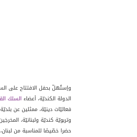
وإستُهلّ بحفل الافتتاح على السجّ
الدولة الكنديّة، أعضاء
السلك الق
فعاليّات دينيّة، ممثلين عن بلديّة
وتربويّة كنديّة ولبنانيّة، المخرجَ
حضرا خصّيصًا للمناسبة من لبنان