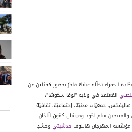
ادة الحمراء تخلّله عشاءٌ فاخرٌ بحضور مُمثلين عن
نصلي
المُعتمد في ولاية "نوفا سكوشا"،
 هاليفكس، جمعيّات مدنيّة، إجتماعيّة، ثقافيّة
ين والمنتجَين سام لحّود وميشال كمّون الّلذان
، مؤسِّسة المهرجان هايلوف
حدشيتي
وحشدٍ