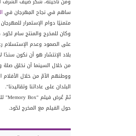
ومن ناحيته، شكر ضيف الشرف الم
ساهم في نجاح المِهرجان في
ال
متمنيًا دوام الإستمرار للمهرجان ا
وكان للمخرج والمنتج سام لحّود ك
على الصمود وعدم الإستسلام رغم
بلاد الإنتشار هو أن نكون سندًا 
من خلال السينما أن نخلق صلة وص
ووطنهم الأمّ من خلال الأفلام ا
البلدان على عاداتنا وتقاليدنا".
ثمّ عُ
حول الفيلم مع المخرج لحّود.