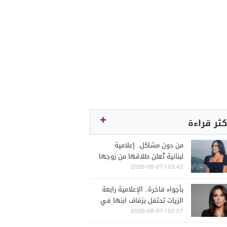
كثر قراءة
من دون مشاكل.. إعلامية
لبنانية تُعلن طلاقها من زوجها
رجل الأعمال
03:42 | 2026-08-07
بأجواء فاخرة.. الإعلامية رابعة
الزيات تحتفل بزفاف ابنها في
البترون (فيديو)
02:07 | 2026-08-07