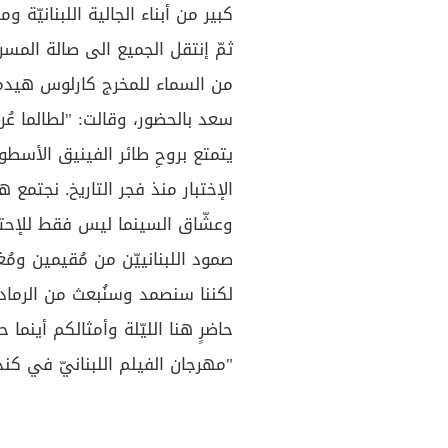
كبير من أبناء الجالية اللبنانيّة وم
ثمّ إنتقل الجميع الى صالة المس
من السماء للمخرج كارلوس هيدموس
سعد بالحضور، وقالت: "لطالما عُر
يتمتع بروحِ طائر الفينيق الأسطو
الإختبار منذ فجر التاريخ. نجتمع 
وعشّاق السينما ليس فقط للإحتفا
صمود اللبنانييّن من مُقيمين ومُغتر
لكننا سنصمد وسنُبعث من الرما
حاضرٍ هنا الليّلة وأمثالكم أينم
"مهرجان الفيلم اللبنانيّ في كند