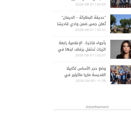
القانون ليس مجرد نصوص
04:53 | 2026-08-07
جامدة
"حديقة البطاركة – الديمان"
تُعلن حِمى ضمن وادي قاديشا
المدرج على لائحة اليونسكو
02:41 | 2026-08-07
بأجواء فاخرة.. الإعلامية رابعة
الزيات تحتفل بزفاف ابنها في
البترون (فيديو)
02:07 | 2026-08-07
وضع حجر الأساس لكابيلا
القديسة ماريا ماكيلير في
البحيري
11:58 | 2026-08-06
Advertisement