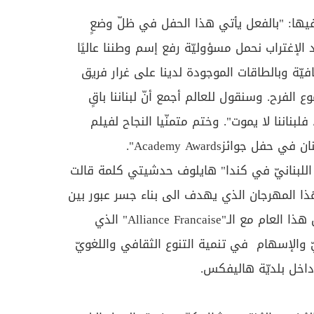
ها: "بالفعل يأتي هذا الحفل في ظلّ وضعٍ
اد الإغتراب نحمل مسؤوليّة رفع إسم وطننا عاليًا
افيّة وبالطاقات الموجودة لدينا على غرار فريق
ع الفرح. وسنقول للعالم أجمع أنّ لبناننا باقٍ
بناننا لا يموت". وختم متمنّيا النجاح لفيلم
للبنانيّ في كندا" هايلوف حدشيتي كلمة قالت
ا المهرجان الذي يهدف الى بناء جسر عبور بين
بلدين عزيزين". كما أعلنت التعاون هذا العام مع الـ"Alliance Francaise" الذي
ّ والإسهام في تنمية التنوع الثقافي واللغويّ
داخل بلديّة هاليفكس.