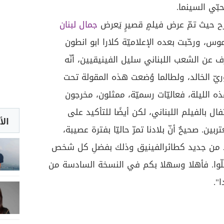
حبّي السينما.
رح حيث تمّ عرض فيلمٍ قصيرٍ يَعرض
جمال لبنان
، ورحّبت بعده الإعلاميّة كلارا ابو انطون
ف عن الشعب اللبناني سليل الفينيقيين، أنّه
ريّ الخالد، ولطالما وُضعت هذه المقولة تحت
هذه الليلة، فعاليّات رسميّة، ممثلون، مخرجون
ل بالفيلم اللبناني، لكن أيضًا للتأكيد على
الأ
بين. صحيحٌ أنّ بلادنا تمرّ حاليّا بفترة عصيبة،
د من جديد كطائرالفينيق وذلك بفضلِ كل شخص
ا حلّوا. فأهلا وسهلا بكم في النسخة السادسة من
ا".