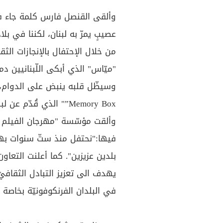
وألقى القنصل فارس كلمة جاء في
عصيبٍ يمرّ به لبنان، لكننا في بل
من خلال الإحتفال بالإنجازات الثق
"ميّاس" الذي أبكى اللّبنانيين دمو
وسيظّل قلبه ينبض على الدوام، فل
Memory Box”" الذي قُدّم عن لبنان في حفل جوائزAcademy Awards".
وألقت مؤسّسة "مهرجان الفيلم ا
فيها:"نحتفل منذ ستّ سنوات بهذ
يهدف الى تعزيز التبادل الثقافي
في البلدان الفرنكوفونيّة بخاصة 