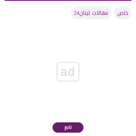
خاص
مقالات لبنان24
ad
تابع