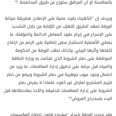
بالمنافسة أو أن المرافق ستوزع عن طريق المحاصصة ؟"
ويردف إن "الكهرباء بقيت عصية على الإصلاح، فطريقة صياغة
الورقة تمهد الطريق للتهرّب من الرّقابة من خلال التشديد
على الإسراع في إبرام عقود المعامل الدائمة والمؤقتة، ما
يعطي الأفضلية لاستئجار سفن إضافية على الرغم من ارتفاع
كلفتها وأثرها البيئي. وكذلك تطلب الورقة من الحكومة
الموافقة على دفتر الشروط الذي تقدّمت به وزارة الطاقة
والمياه قبل عرضه على تدقيق إدارة المناقصات، ما يزيد من
احتمال وجود عيوب جوهرية في دفتر الشروط ويرفع من خطر
تلزيم المشاريع لعارض غير كفوء. فلماذا لا يعرض دفتر
الشروط على إدارة المناقصات لتدقيقه والأخذ بملاحظاتها قبل
البدء باستدراج العروض؟"
وقد وعدت الورقة بإعداد "مشروع قانون إخضاع المؤسسات