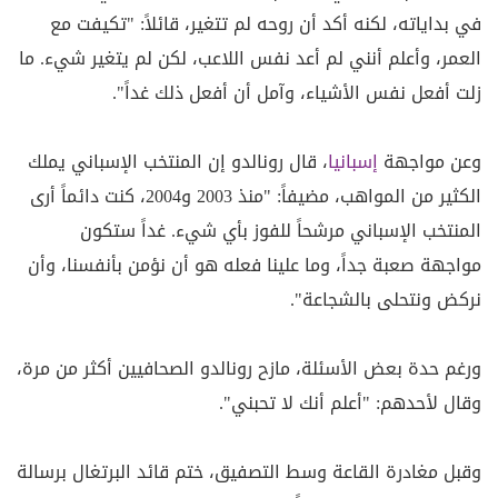
في بداياته، لكنه أكد أن روحه لم تتغير، قائلاً: "تكيفت مع
العمر، وأعلم أنني لم أعد نفس اللاعب، لكن لم يتغير شيء. ما
زلت أفعل نفس الأشياء، وآمل أن أفعل ذلك غداً".
وعن مواجهة
إسبانيا
، قال رونالدو إن المنتخب الإسباني يملك
الكثير من المواهب، مضيفاً: "منذ 2003 و2004، كنت دائماً أرى
المنتخب الإسباني مرشحاً للفوز بأي شيء. غداً ستكون
مواجهة صعبة جداً، وما علينا فعله هو أن نؤمن بأنفسنا، وأن
نركض ونتحلى بالشجاعة".
ورغم حدة بعض الأسئلة، مازح رونالدو الصحافيين أكثر من مرة،
وقال لأحدهم: "أعلم أنك لا تحبني".
وقبل مغادرة القاعة وسط التصفيق، ختم قائد البرتغال برسالة