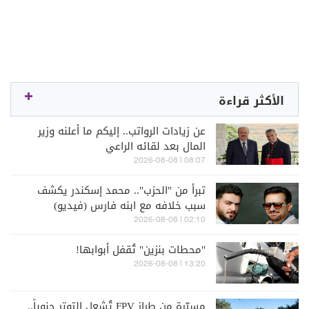
الأكثر قراءة
عن زيادات الرواتب.. إليكم ما أعلنه وزير
المال بعد لقائه الراعي
08:07 | 2026-08-08
تبرأ من "الحزب".. محمد إسكندر يكشف
سبب خلافه مع ابنه فارس (فيديو)
02:10 | 2026-08-08
"محطات بنزين" تُقفل أبوابها!
13:20 | 2026-08-08
مسيّرة من طراز FPV تُشعل التوتر جنوباً..