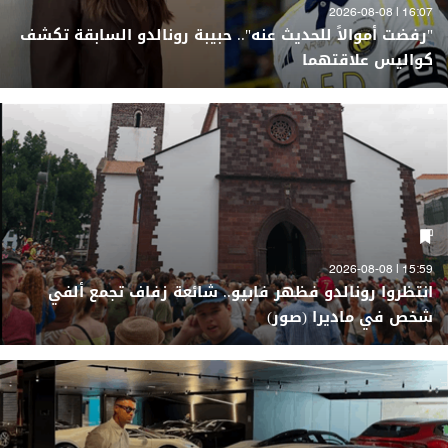
16:07 | 2026-08-08
"رفضت أموالاً للحديث عنه".. حبيبة رونالدو السابقة تكشف
كواليس علاقتهما
15:59 | 2026-08-08
انتظروا رونالدو فظهر فابيو.. شائعة زفاف تجمع ألفي
شخص في ماديرا (صور)