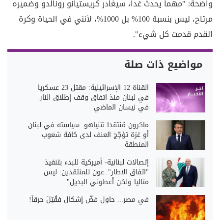
واضحة: "مهما يحدث غداً، سيغادر كريستيانو رونالدو وضميره
مرتاح، ليس بنسبة 100% بل 1000%، لأنني في الحياة وكرة
القدم قدمت كل شيء".
مواضيع ذات صلة
القناة 12 الإسرائيلية: مقتل 23 عسكريا
في لبنان منذ اتفاق وقف إطلاق النار
في نيسان الماضي
ماكرون مُنتقدا نتنياهو: سياسته في لبنان
أو غزة تؤجّج العنف لدى كافة شعوب
المنطقة
إتصالات لبنانية- أميركية للبدء بتنفيذ
"اتفاق الاطار"..عون للمنتقدين: ليس
مثاليا ولكن أعطوني البديل"
في مصر... حاول فضّ إشكال فقُتِلَ حرقاً!