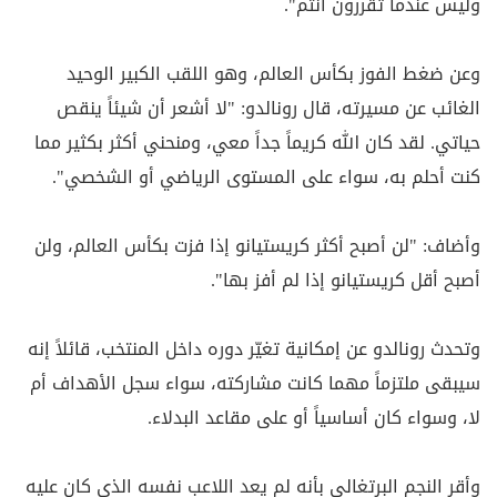
وليس عندما تقررون أنتم".
وعن ضغط الفوز بكأس العالم، وهو اللقب الكبير الوحيد
الغائب عن مسيرته، قال رونالدو: "لا أشعر أن شيئاً ينقص
حياتي. لقد كان الله كريماً جداً معي، ومنحني أكثر بكثير مما
كنت أحلم به، سواء على المستوى الرياضي أو الشخصي".
وأضاف: "لن أصبح أكثر كريستيانو إذا فزت بكأس العالم، ولن
أصبح أقل كريستيانو إذا لم أفز بها".
وتحدث رونالدو عن إمكانية تغيّر دوره داخل المنتخب، قائلاً إنه
سيبقى ملتزماً مهما كانت مشاركته، سواء سجل الأهداف أم
لا، وسواء كان أساسياً أو على مقاعد البدلاء.
وأقر النجم البرتغالي بأنه لم يعد اللاعب نفسه الذي كان عليه