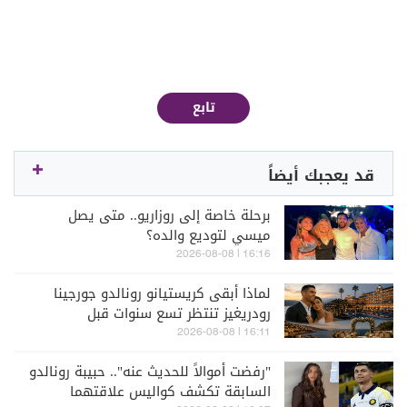
تابع
قد يعجبك أيضاً
برحلة خاصة إلى روزاريو.. متى يصل
ميسي لتوديع والده؟
16:16 | 2026-08-08
لماذا أبقى كريستيانو رونالدو جورجينا
رودريغيز تنتظر تسع سنوات قبل
خطوبتهما؟
16:11 | 2026-08-08
"رفضت أموالاً للحديث عنه".. حبيبة رونالدو
السابقة تكشف كواليس علاقتهما