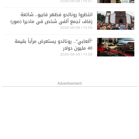
16:07 | 2026-08-08
انتظروا رونالدو فظهر فابيو.. شائعة
زفاف تجمع ألفي شخص في ماديرا (صور)
15:59 | 2026-08-08
"ألعابي".. رونالدو يستعرض مرآباً بقيمة
40 مليون دولار
14:56 | 2026-08-08
Advertisement