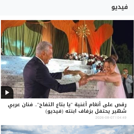
فيديو
رقص على أنغام أغنية "يا بتاع التفاح".. فنان عربي
شهير يحتفل بزفاف ابنته (فيديو)
04:49 | 2026-08-07