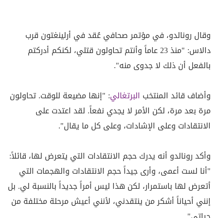
وقال رونالدو، في مؤتمر صحافي عُقد في أرلينغتون قرب
دالاس: "منذ 23 عاماً وأنتم تحاولون قتلي، لكنكم أدركتم
بالفعل أن ذلك لا جدوى منه".
وأضاف قائد المنتخب
البرتغالي
: "إنها مضيعة للوقت. تحاولون
مرة بعد مرة، لكن الأمر لا يجدي نفعاً. لقد اعتدت على
الانتقادات وعلى الإشادات، وعلى كل ما يقال".
وأكد رونالدو أنه يدرك حجم الانتقادات التي يتعرض لها، قائلاً:
"أنا لست أعمى، وأرى جيداً حجم الانتقادات والهجمات التي
أتعرض لها باستمرار، لكن هذا ليس أمراً جديداً بالنسبة لي. بل
إنني أحياناً أشكر من ينتقدني، لأنني أعيش مرحلة مختلفة من
حياتي".