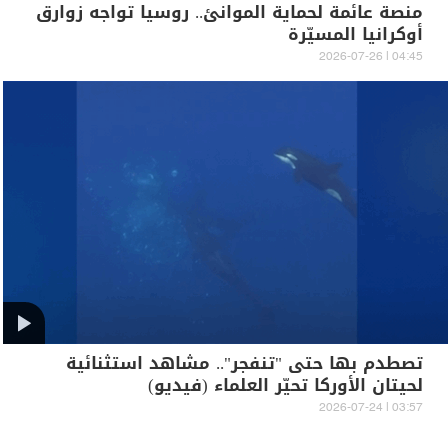
منصة عائمة لحماية الموانئ.. روسيا تواجه زوارق
أوكرانيا المسيّرة
04:45 | 2026-07-26
تصطدم بها حتى "تنفجر".. مشاهد استثنائية
لحيتان الأوركا تحيّر العلماء (فيديو)
03:57 | 2026-07-24