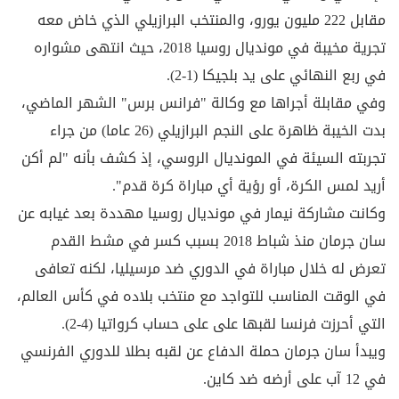
مقابل 222 مليون يورو، والمنتخب البرازيلي الذي خاض معه
تجرية مخيبة في مونديال روسيا 2018، حيث انتهى مشواره
في ربع النهائي على يد بلجيكا (1-2).
وفي مقابلة أجراها مع وكالة "فرانس برس" الشهر الماضي،
بدت الخيبة ظاهرة على النجم البرازيلي (26 عاما) من جراء
تجربته السيئة في المونديال الروسي، إذ كشف بأنه "لم أكن
أريد لمس الكرة، أو رؤية أي مباراة كرة قدم".
وكانت مشاركة نيمار في مونديال روسيا مهددة بعد غيابه عن
سان جرمان منذ شباط 2018 بسبب كسر في مشط القدم
تعرض له خلال مباراة في الدوري ضد مرسيليا، لكنه تعافى
في الوقت المناسب للتواجد مع منتخب بلاده في كأس العالم،
التي أحرزت فرنسا لقبها على على حساب كرواتيا (4-2).
ويبدأ سان جرمان حملة الدفاع عن لقبه بطلا للدوري الفرنسي
في 12 آب على أرضه ضد كاين.