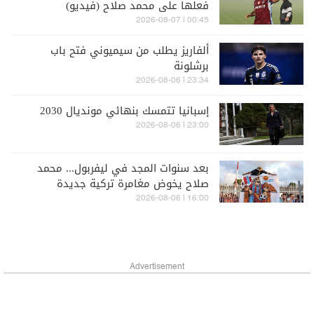
فعلها على محمد صلاح (فيديو)
00:45 | 2026-08-07
ألفاريز يطلب من سيميوني فتح باب
برشلونة
23:34 | 2026-08-06
إسبانيا تتمسك بنهائي مونديال 2030
23:00 | 2026-08-06
بعد سنوات المجد في ليفربول... محمد
صلاح يخوض مغامرة تركية جديدة
16:00 | 2026-08-06
Advertisement