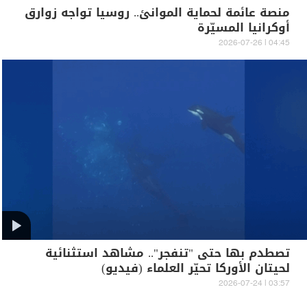
منصة عائمة لحماية الموانئ.. روسيا تواجه زوارق
أوكرانيا المسيّرة
04:45 | 2026-07-26
تصطدم بها حتى "تنفجر".. مشاهد استثنائية
لحيتان الأوركا تحيّر العلماء (فيديو)
03:57 | 2026-07-24