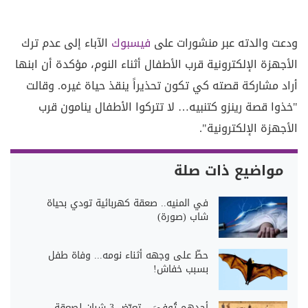
ودعت والدته عبر منشورات على
فيسبوك
الآباء إلى عدم ترك
الأجهزة الإلكترونية قرب الأطفال أثناء النوم، مؤكدة أن ابنها
أراد مشاركة قصته كي تكون تحذيراً ينقذ حياة غيره. وقالت
"خذوا قصة رينزو كتنبيه… لا تتركوا الأطفال ينامون قرب
الأجهزة الإلكترونية".
مواضيع ذات صلة
في المنيه.. صعقة كهربائية تودي بحياة
شاب (صورة)
حطّ على وجهه أثناء نومه... وفاة طفل
بسبب خفاش!
أحدهم تُوفِيَ... تعرّض 3 شبان لصعقة