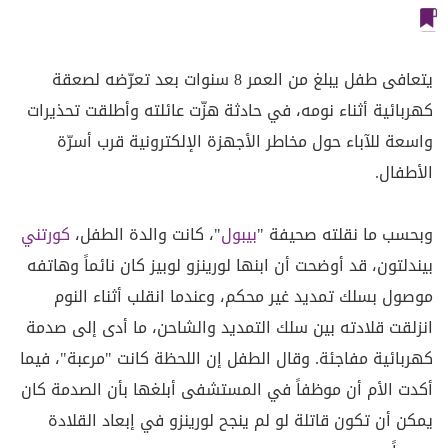
يتعافى طفل يبلغ من العمر 8 سنوات بعد تعرّضه لصعقة
كهربائية أثناء نومه، في حادثة هزّت عائلته وأطلقت تحذيرات
واسعة للآباء حول مخاطر الأجهزة الإلكترونية قرب أسرّة
الأطفال.
وبحسب ما نقلته صحيفة "
بيبول
"، كانت والدة الطفل،
كورتني
بيندلتون، قد أوضحت أن ابنها لورينزو لوبيز كان نائماً وهاتفه
موصول بسلك تمديد غير محكم، وعندما انقلب أثناء النوم
انزلقت قلادته بين سلك التمديد والشاحن، ما أدى إلى صدمة
كهربائية مفاجئة. وقال الطفل إن اللحظة كانت "مرعبة"، فيما
أكدت الأم أن موظفاً في المستشفى أبلغها بأن الصدمة كان
يمكن أن تكون قاتلة لو لم ينجح لورينزو في إبعاد القلادة