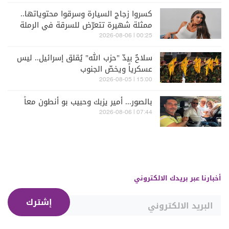
كسروا زجاج السيارة وسرقوا محتوياتها..
ممثلة شهيرة تتعرّض للسرقة في الرملة
البيضاء (فيديو)
00:25 | 2026-08-06
سلاحٌ بيدّ "حزب الله" يُقلق إسرائيل.. ليس
عسكرياً ويخصّ الجنوب
15:00 | 2026-08-05
بالصور... أمير يزبك وحبيب بو أنطون معاً
07:44 | 2026-08-06
أخبارنا عبر بريدك الالكتروني
إشترك