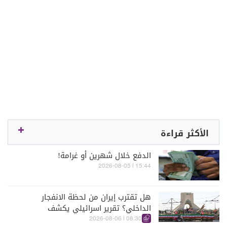
الأكثر قراءة
الدفع خلال شهرين أو غرامة!
15:44 | 2026-08-05
هل تقترب إيران من لحظة الانفجار
الداخلي؟ تقرير اسرائيلي يكشف
الكواليس
08:30 | 2026-08-06