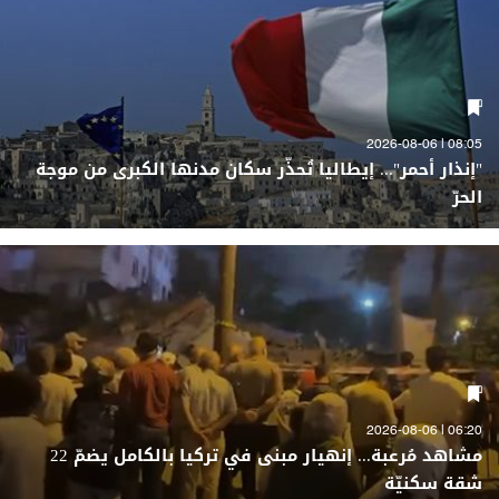
08:05 | 2026-08-06
"إنذار أحمر"... إيطاليا تُحذّر سكان مدنها الكبرى من موجة
الحرّ
06:20 | 2026-08-06
مشاهد مُرعبة... إنهيار مبنى في تركيا بالكامل يضمّ 22
شقة سكنيّة