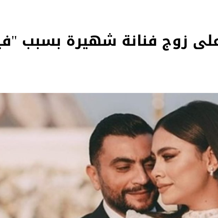
لى زوج فنانة شهيرة بسبب "فيل