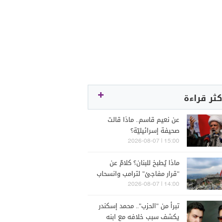
كثر قراءة
عن نعيم قاسم.. ماذا قالت
صحيفة إسرائيليّة؟
15:00 | 2026-08-07
ماذا يُطبخ للبنان؟ كلامٌ عن
"قرار مفاجئ" لترامب وانسحاب
إسرائيل
14:00 | 2026-08-07
تبرأ من "الحزب".. محمد إسكندر
يكشف سبب خلافه مع ابنه