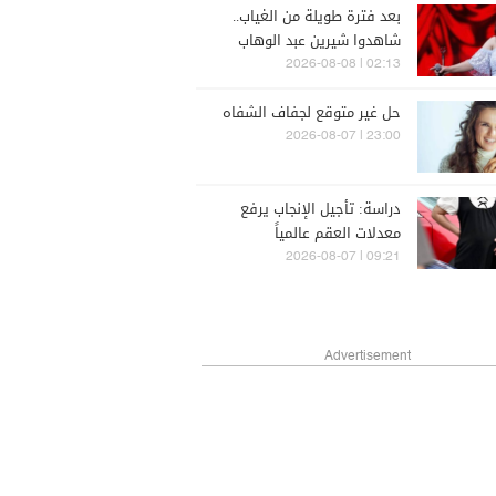
بعد فترة طويلة من الغياب..
شاهدوا شيرين عبد الوهاب
في أول حفل لها في الساحل
02:13 | 2026-08-08
الشمالي (فيديو)
حل غير متوقع لجفاف الشفاه
23:00 | 2026-08-07
دراسة: تأجيل الإنجاب يرفع
معدلات العقم عالمياً
09:21 | 2026-08-07
Advertisement