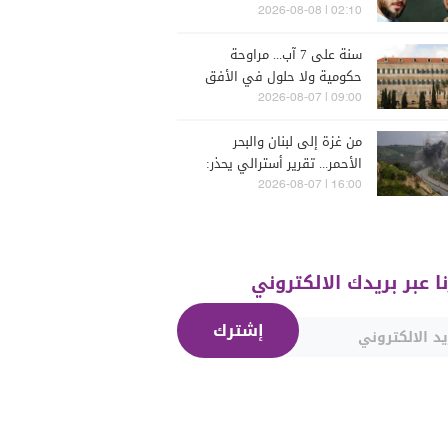
فارس (فيديو)
02:10 | 2026-08-08
سنة على 7 آب... مراوحة
حكومية ولا حلول في الأفق
المنظور
09:00 | 2026-08-07
من غزة إلى لبنان والبحر
الأحمر... تقرير أسترالي يحذر:
الشرق الأوسط يدخل أخطر
16:00 | 2026-08-07
مراحله
نا عبر بريدك الالكتروني
إشترك