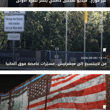
غير مُؤرّخ.. فيديو لمجتبى خامنئي يُنشر للمرة الأولى
14:11 | 2026-08-08
من لايبتسيغ إلى ميشرنيش.. مسيّرات غامضة فوق ألمانيا