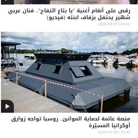
رقص على أنغام أغنية "يا بتاع التفاح".. فنان عربي
شهير يحتفل بزفاف ابنته (فيديو)
04:49 | 2026-08-07
منصة عائمة لحماية الموانئ.. روسيا تواجه زوارق
أوكرانيا المسيّرة
04:45 | 2026-07-26