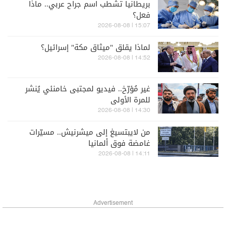
بريطانيا تشطب اسم جراح عربي.. ماذا
فعل؟
15:07 | 2026-08-08
لماذا يقلق "ميثاق مكة" إسرائيل؟
14:52 | 2026-08-08
غير مُؤرّخ.. فيديو لمجتبى خامنئي يُنشر
للمرة الأولى
14:30 | 2026-08-08
من لايبتسيغ إلى ميشرنيش.. مسيّرات
غامضة فوق ألمانيا
14:11 | 2026-08-08
Advertisement