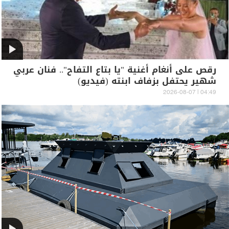
رقص على أنغام أغنية "يا بتاع التفاح".. فنان عربي
شهير يحتفل بزفاف ابنته (فيديو)
04:49 | 2026-08-07