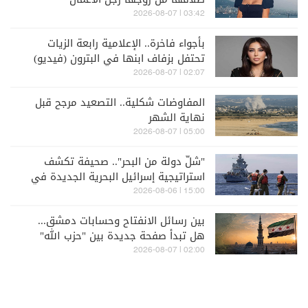
03:42 | 2026-08-07
بأجواء فاخرة.. الإعلامية رابعة الزيات
تحتفل بزفاف ابنها في البترون (فيديو)
02:07 | 2026-08-07
المفاوضات شكلية.. التصعيد مرجح قبل
نهاية الشهر
05:00 | 2026-08-07
"شلّ دولة من البحر".. صحيفة تكشف
استراتيجية إسرائيل البحرية الجديدة في
مواجهة "حزب الله"
15:00 | 2026-08-06
بين رسائل الانفتاح وحسابات دمشق...
هل تبدأ صفحة جديدة بين "حزب الله"
وسوريا - الشرع؟
02:00 | 2026-08-07