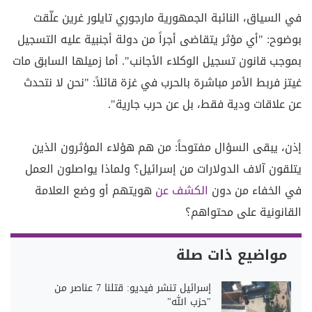
في السياق، النائبة الجمهورية مارجوري تايلور غرين علّقت
بوضوح: "أي مؤثر يتقاضى أجراً من دولة أجنبية عليه التسجيل
بموجب قانون تسجيل الوكلاء الأجانب". أما زميلها السابق مات
غيتز فربط الأمر مباشرة بالحرب في غزة قائلاً: "نحن لا نتحدث
عن علاقات ودية فقط، بل عن حرب جارية".
إذن، يبقى السؤال مفتوحاً: من هم هؤلاء المؤثرون الذين
يتلقون آلاف الدولارات من إسرائيل؟ ولماذا يواصلون العمل
في الخفاء من دون
الكشف عن
هويتهم أو وضع العلامة
القانونية على محتواهم؟
مواضيع ذات صلة
إسرائيل تنشر فيديو: قتلنا 7 عناصر من
"حزب الله"