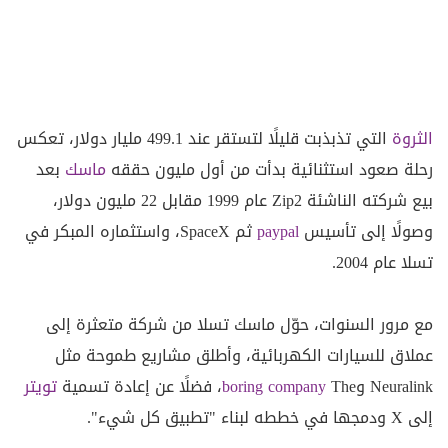
الثروة
التي تذبذبت قليلًا لتستقر عند 499.1 مليار دولار، تعكس
رحلة صعود استثنائية بدأت من أول مليون حققه
ماسك
بعد
بيع شركته الناشئة Zip2 عام 1999 مقابل 22 مليون دولار،
وصولًا إلى تأسيس
paypal
ثم SpaceX، واستثماره المبكر في
تسلا عام 2004.
مع مرور السنوات، حوّل ماسك تسلا من شركة متعثرة إلى
عملاق للسيارات الكهربائية، وأطلق مشاريع طموحة مثل
Neuralink وThe
boring company
، فضلًا عن إعادة تسمية
تويتر
إلى X ودمجها في خططه لبناء "تطبيق كل شيء".