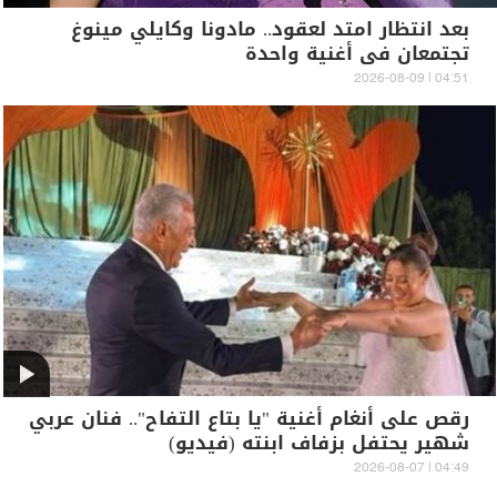
بعد انتظار امتد لعقود.. مادونا وكايلي مينوغ
تجتمعان في أغنية واحدة
04:51 | 2026-08-09
رقص على أنغام أغنية "يا بتاع التفاح".. فنان عربي
شهير يحتفل بزفاف ابنته (فيديو)
04:49 | 2026-08-07