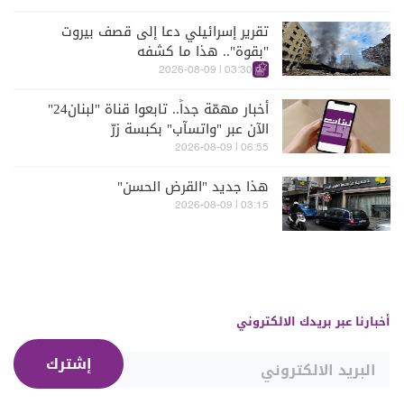
تقرير إسرائيلي دعا إلى قصف بيروت
"بقوة".. هذا ما كشفه
03:30 | 2026-08-09
أخبار مهمّة جداً.. تابعوا قناة "لبنان24"
الآن عبر "واتسآب" بكبسة زرّ
06:55 | 2026-08-09
هذا جديد "القرض الحسن"
03:15 | 2026-08-09
أخبارنا عبر بريدك الالكتروني
إشترك