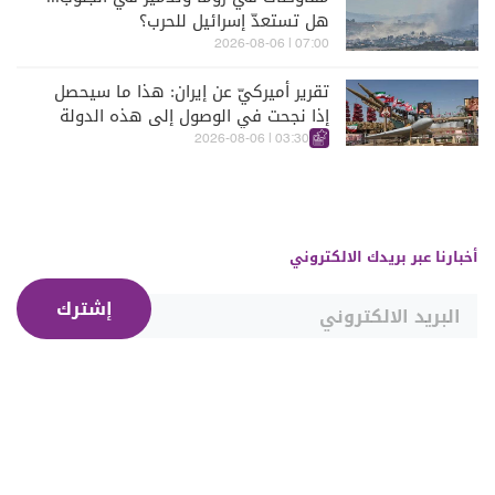
هل تستعدّ إسرائيل للحرب؟
07:00 | 2026-08-06
تقرير أميركيّ عن إيران: هذا ما سيحصل
إذا نجحت في الوصول إلى هذه الدولة
الآسيويّة
03:30 | 2026-08-06
أخبارنا عبر بريدك الالكتروني
إشترك