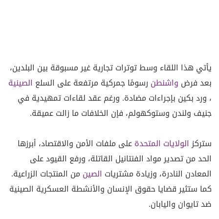
يأتي هذا اللقاء وسط توترات تجارية غير مسبوقة بين البلدين،
بعد فرض
واشنطن
رسومًا جمركية مرتفعة على السلع
الصينية
، ورد بكين بإجراءات مضادة. ورغم عقد لقاءات تمهيدية في
جنيف ولندن وستوكهولم، فإن الخلافات ما زالت عميقة.
ستركز
الولايات المتحدة
على ملفات الأمن والاقتصاد، أبرزها
الحد من تصدير مواد الفنتانيل القاتلة، ورفع القيود على
المعادن النادرة، وزيادة مشتريات
الصين
من المنتجات الزراعية.
كما ستثير قضايا حقوق الإنسان والأنشطة العسكرية الصينية
ضد تايوان واليابان.