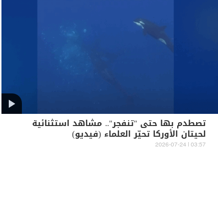
تصطدم بها حتى "تنفجر".. مشاهد استثنائية
لحيتان الأوركا تحيّر العلماء (فيديو)
03:57 | 2026-07-24