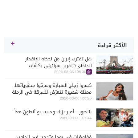
الأكثر قراءة
هل تقترب إيران من لحظة الانفجار
الداخلي؟ تقرير اسرائيلي يكشف
الكواليس
08:30 | 2026-08-06
كسروا زجاج السيارة وسرقوا محتوياتها..
ممثلة شهيرة تتعرّض للسرقة في الرملة
البيضاء (فيديو)
00:25 | 2026-08-06
بالصور... أمير يزبك وحبيب بو أنطون معاً
07:44 | 2026-08-06
مُفاوضات في روما وتدمير في الجنوب...