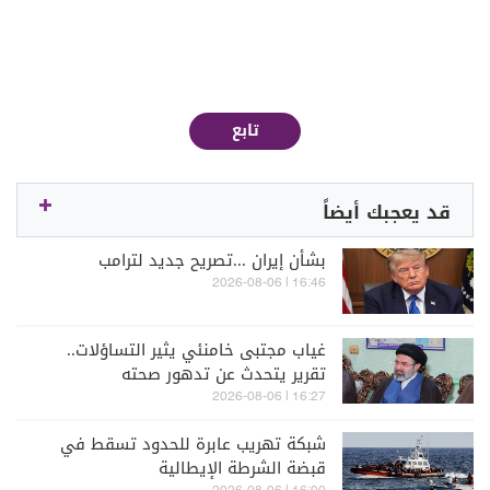
تابع
قد يعجبك أيضاً
بشأن إيران ...تصريح جديد لترامب
16:46 | 2026-08-06
غياب مجتبى خامنئي يثير التساؤلات..
تقرير يتحدث عن تدهور صحته
16:27 | 2026-08-06
شبكة تهريب عابرة للحدود تسقط في
قبضة الشرطة الإيطالية