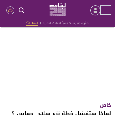
تصفّح بدون إعلانات واقرأ المقالات الحصرية
|
اشترك الآن
Advertisement
خاص
لماذا ستفشل خطة نزع سلاح "حماس"؟..