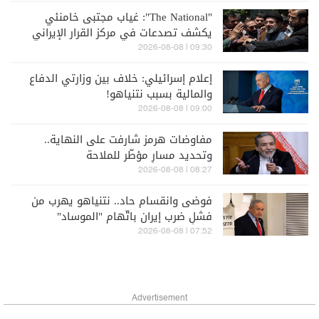
"The National": غياب مجتبى خامنئي
يكشف تصدعات في مركز القرار الإيراني
09:30 | 2026-08-08
إعلام إسرائيلي: خلاف بين وزارتي الدفاع
والمالية بسبب نتنياهو!
09:00 | 2026-08-08
مفاوضات هرمز شارفت على النهاية..
وتحديد مسارٍ مؤطّر للملاحة
08:27 | 2026-08-08
فوضى وانقسام حاد.. نتنياهو يهرب من
فشلِ ضرب إيران باتّهام "الموساد"
07:52 | 2026-08-08
Advertisement