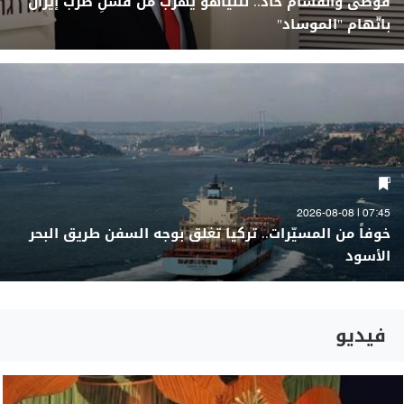
فوضى وانقسام حاد.. نتنياهو يهرب من فشلِ ضرب إيران
باتّهام "الموساد"
07:45 | 2026-08-08
خوفاً من المسيّرات.. تركيا تغلق بوجه السفن طريق البحر
الأسود
فيديو