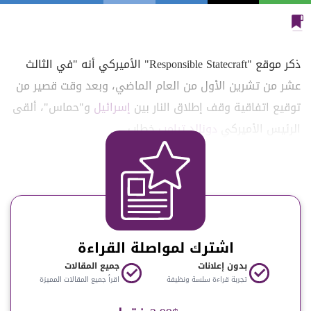
ذكر موقع "Responsible Statecraft" الأميركي أنه "في الثالث
عشر من تشرين الأول من العام الماضي، وبعد وقت قصير من
توقيع اتفاقية وقف إطلاق النار بين
إسرائيل
و"حماس"، ألقى
الرئيس الأميركي
دونالد ترامب
خطاب...
اشترك لمواصلة القراءة
بدون إعلانات
جميع المقالات
تجربة قراءة سلسة ونظيفة
اقرأ جميع المقالات المميزة