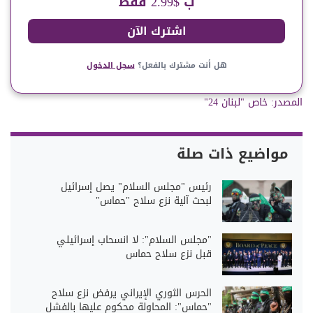
ب $2.99 فقط
اشترك الآن
هل أنت مشترك بالفعل؟
سجل الدخول
المصدر:
خاص "لبنان 24"
مواضيع ذات صلة
رئيس "مجلس السلام" يصل إسرائيل
لبحث آلية نزع سلاح "حماس"
"مجلس السلام": لا انسحاب إسرائيلي
قبل نزع سلاح حماس
الحرس الثوري الإيراني يرفض نزع سلاح
"حماس": المحاولة محكوم عليها بالفشل