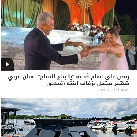
رقص على أنغام أغنية "يا بتاع التفاح".. فنان عربي
شهير يحتفل بزفاف ابنته (فيديو)
04:49 | 2026-08-07