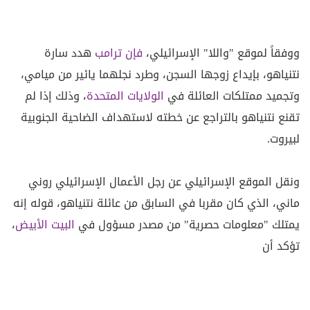
ووفقاً لموقع "واللا" الإسرائيلي،
فإن ترامب
هدد سارة
نتنياهو، بإيداع زوجها السجن، وطرد نجلهما يائير من ميامي،
وتجميد ممتلكات العائلة في
الولايات المتحدة
، وذلك إذا لم
تقنع نتنياهو بالتراجع عن خطته لاستهداف الضاحية الجنوبية
لبيروت.
ونقل الموقع الإسرائيلي عن رجل الأعمال الإسرائيلي روني
ماني، الذي كان مقربا في السابق من عائلة نتنياهو، قوله إنه
يمتلك "معلومات حصرية" من مصدر مسؤول في
البيت الأبيض
،
تؤكد أن