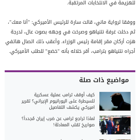
للهزيمة في الانتخابات المرتقبة.
ووفقا لرواية ماني، قالت سارة للرئيس الأميركي: "أنا معك"،
ثم دخلت غرفة نتنياهو وصرخت في وجهه بصوت عال، لدرجة
هزت أركان مقر إقامة رئيس الوزراء. وأعقب ذلك اتصال هاتفي
أجراه نتنياهو بترامب، أقر خلاله بأنه "خضع" للطلب الأميركي.
مواضيع ذات صلة
كيف أوقف ترامب عملية عسكرية
للسيطرة على اليورانيوم الإيراني؟ تقرير
اميركي يكشف التفاصيل
لماذا تراجع ترامب عن ضرب إيران مُجدداً؟
صواريخ تقلب المعادلة!