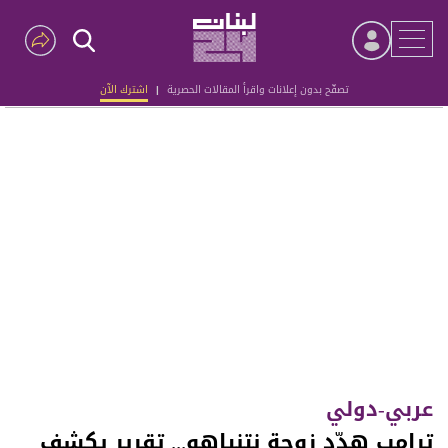
تصفّح بدون إعلانات واقرأ المقالات الحصرية
|
اشترك الآن
Advertisement
عربي-دولي
ترامب هدّد زوجة نتنياهو... تقرير يكشف