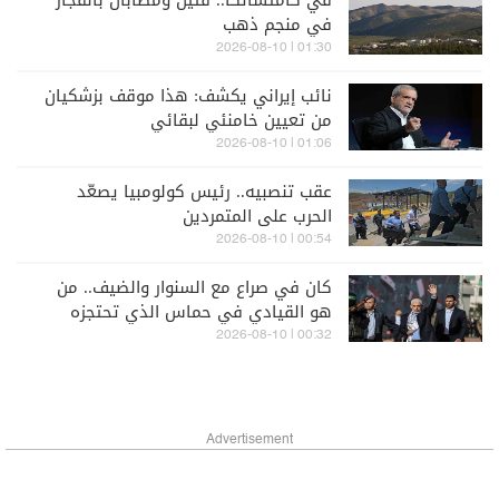
في كامتشاتكا.. قتيل ومصابان بانفجار
في منجم ذهب
01:30 | 2026-08-10
نائب إيراني يكشف: هذا موقف بزشكيان
من تعيين خامنئي لبقائي
01:06 | 2026-08-10
عقب تنصبيه.. رئيس كولومبيا يصعّد
الحرب على المتمردين
00:54 | 2026-08-10
كان في صراع مع السنوار والضيف.. من
هو القيادي في حماس الذي تحتجزه
إسرائيل؟
00:32 | 2026-08-10
Advertisement