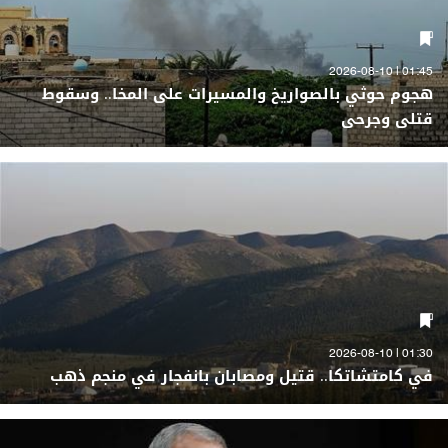
01:45 | 2026-08-10
هجوم حوثي بالصواريخ والمسيرات على المخا.. وسقوط
قتلى وجرحى
01:30 | 2026-08-10
في كامتشاتكا.. قتيل ومصابان بانفجار في منجم ذهب