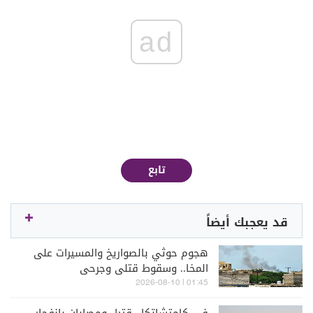
ad
تابع
قد يعجبك أيضاً
هجوم حوثي بالصواريخ والمسيرات على
المخا.. وسقوط قتلى وجرحى
01:45 | 2026-08-10