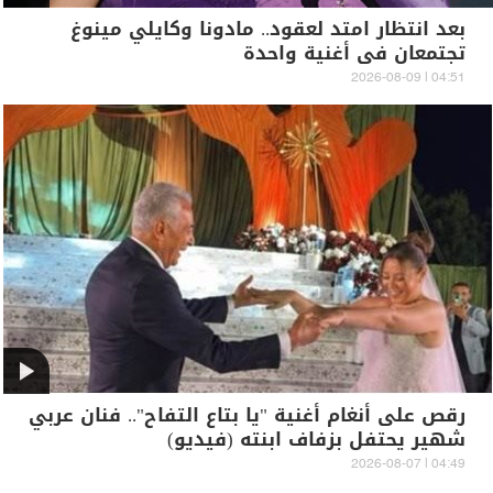
بعد انتظار امتد لعقود.. مادونا وكايلي مينوغ
تجتمعان في أغنية واحدة
04:51 | 2026-08-09
رقص على أنغام أغنية "يا بتاع التفاح".. فنان عربي
شهير يحتفل بزفاف ابنته (فيديو)
04:49 | 2026-08-07