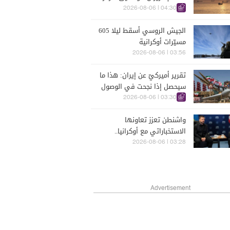
في صلب المفاوضات
04:30 | 2026-08-06
الجيش الروسي أسقط ليلا 605
مسيّرات أوكرانية
03:56 | 2026-08-06
تقرير أميركيّ عن إيران: هذا ما
سيحصل إذا نجحت في الوصول
إلى هذه الدولة الآسيويّة
03:30 | 2026-08-06
واشنطن تعزز تعاونها
الاستخباراتي مع أوكرانيا..
تقرير يكشف التفاصيل
03:28 | 2026-08-06
Advertisement