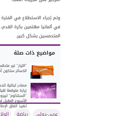
في ألمانيا مهتمين بكرة القدم،
المتحمسين بشكل كبير.
مواضيع ذات صلة
"التيار" غير متحمّ
الخسائر ستكون أك
مصادر لبنانية للحد
زيارة متوقعة لقيا
"السنتكوم" لبيرو
الأسبوع المقبل لم
تنفيذ اتفاق الإطار
عربي-دولي
رياضة
الولا