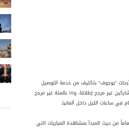
بحاث "يوجوف" بتكليف من خدمة التوصيل
"فولت" أن 25 في المئة من المشاركين غير مرجح إطلاقا، و16 بالمئة غير مرجح
قام في ساعات الليل داخل ألمانيا.
ى 37 بالمئة اهتماماً من حيث المبدأ بمشاهدة المباريات التي