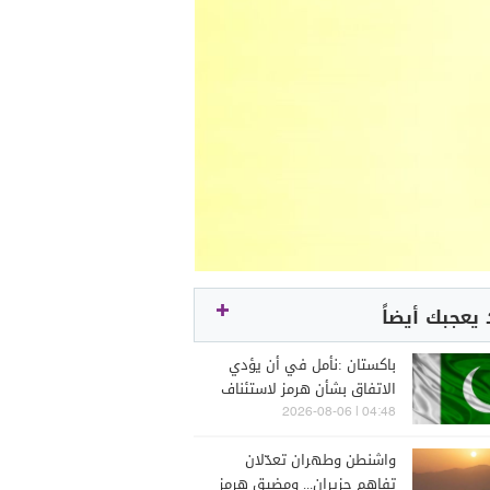
يعجبك أيضاً
باكستان :نأمل في أن يؤدي
الاتفاق بشأن هرمز لاستئناف
المحادثات بين طهران
04:48 | 2026-08-06
وواشنطن
واشنطن وطهران تعدّلان
تفاهم حزيران... ومضيق هرمز