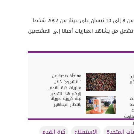
وتم إجراء الاستطلاع في الفترة من 8 إلى 10 نيسان على عينة من 2092 شخصا
 تشمل من يشاهد المباريات أحيانا إلى المشجعين
س:
مفاجأة صحية عن
بر
"التشجيع" خلال
مباريات كرة القدم..
إليكم هذا التحذير
ث:
ليلة كروية طويلة
دة
بانتظار الجماهير
ت
تابعة
يات المتحدة
الاستطلاع
كرة القدم