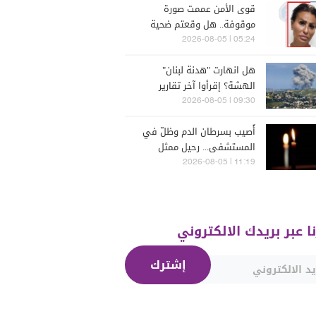
قوى الأمن عممت صورة
موقوفة.. هل وقعتم ضحية
أعمالها؟
05:24 | 2026-08-05
هل انهارت "هدنة لبنان"
الهشة؟ إقرأوا آخر تقارير
إسرائيلية
09:30 | 2026-08-05
أُصيب بسرطان الدم وظلّ في
المستشفى... رحيل ممثل
مُخضرم عن 74 عاماً
11:19 | 2026-08-05
نا عبر بريدك الالكتروني
إشترك