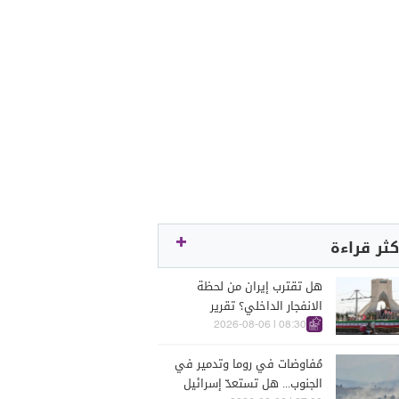
كثر قراءة
هل تقترب إيران من لحظة
الانفجار الداخلي؟ تقرير
اسرائيلي يكشف الكواليس
08:30 | 2026-08-06
مُفاوضات في روما وتدمير في
الجنوب... هل تستعدّ إسرائيل