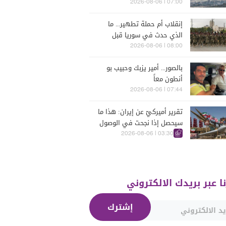
للحرب؟
07:00 | 2026-08-06
إنقلاب أم حملة تطهير... ما
الذي حدث في سوريا قبل
يومين؟
08:00 | 2026-08-06
بالصور... أمير يزبك وحبيب بو
أنطون معاً
07:44 | 2026-08-06
تقرير أميركيّ عن إيران: هذا ما
سيحصل إذا نجحت في الوصول
إلى هذه الدولة الآسيويّة
03:30 | 2026-08-06
نا عبر بريدك الالكتروني
إشترك