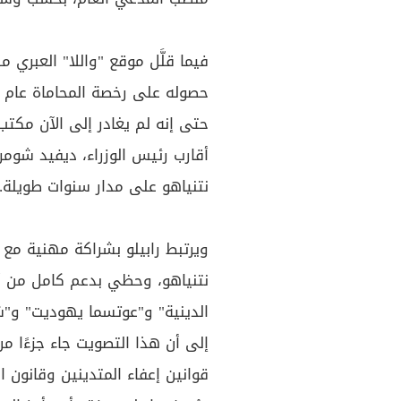
فيما قلَّل موقع "واللا" العبري 
حتى إنه لم يغادر إلى الآن مكت
أقارب رئيس الوزراء، ديفيد شومر
نتنياهو على مدار سنوات طويلة.
ويرتبط رابيلو بشراكة مهنية مع
نتنياهو، وحظي بدعم كامل من أح
الدينية" و"عوتسما يهوديت" و"
إلى أن هذا التصويت جاء جزءًا م
قوانين إعفاء المتدينين وقانون ا