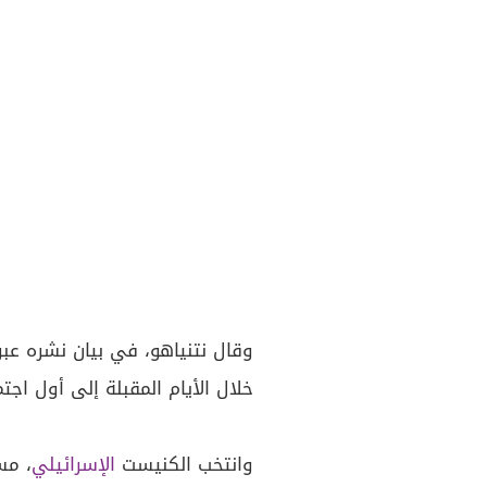
وقال نتنياهو، في بيان نشره عب
خلال الأيام المقبلة إلى أول اج
وانتخب الكنيست
الإسرائيلي
، مس