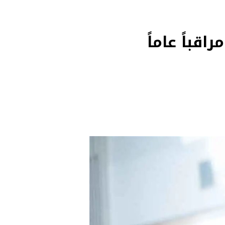
قباً عاماً