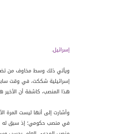
إسرائيل
.
ويأتي ذلك وسط مخاوف من تضارب
إسرائيلية شككت، في وقت سابق،
هذا المنصب، كاشفة أن الأخير ه
وأشارت إلى أنها ليست المرة الأو
في منصب حكومي؛ إذ سبق له أن 
منصب المدعي العام، بحسب وسائل