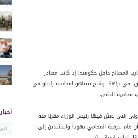
 المصالح داخل حكومته؛ إذ كانت مصادر
 في نزاهة ترشيح نتنياهو لمحاميه رابيلو في
و محاميه الخاص.
أخبار
لى التي يعيِّن فيها رئيس الوزراء مقربًا منه
قام بترقية المحامي يهودا واينشتاين إلى
 إعلام إسرائيلية.