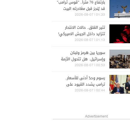
بارتفاع 76 متراً.. "قوس ترامب"
قد يُنجز قبل مغادرته البيت
الأبيض
01:33 | 2026-08-07
تثير القلق.. حالات الانتحار
تتزايد داخل الجيش الاميركي!
01:13 | 2026-08-07
سوريا بين هرمز ولبنان
وإسرائيل.. هل تتحول الأزمة
الإقليمية إلى فرصة؟
00:53 | 2026-08-07
رسوم وحدّ أدنى للأسعار..
ترامب يشدد القيود على
واردات الطاقة الشمسية
00:44 | 2026-08-07
Advertisement