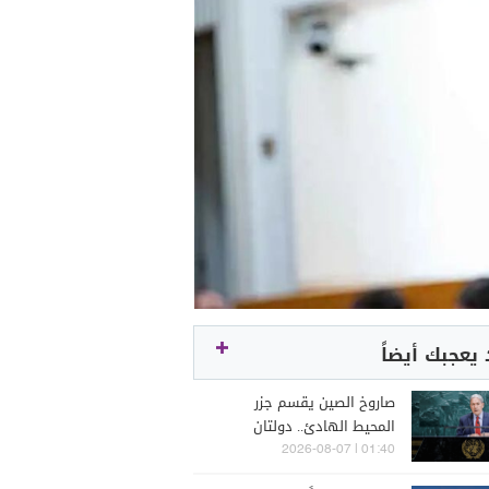
يعجبك أيضاً
صاروخ الصين يقسم جزر
المحيط الهادئ.. دولتان
تعطلان بياناً مشتركاً
01:40 | 2026-08-07