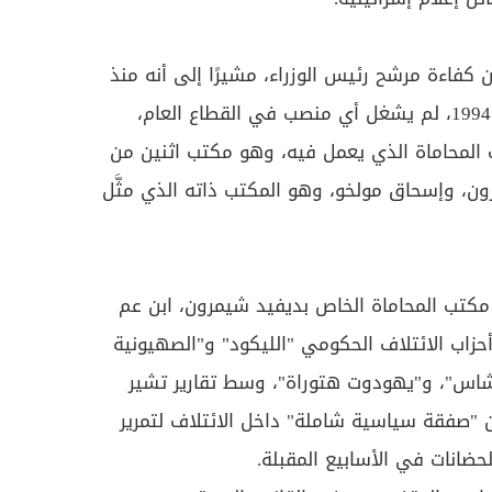
من كفاءة مرشح رئيس الوزراء، مشيرًا إلى أنه منذ
حصوله على رخصة المحاماة عام 1994، لم يشغل أي منصب في القطاع العام،
ب المحاماة الذي يعمل فيه، وهو مكتب اثنين من
ون، وإسحاق مولخو، وهو المكتب ذاته الذي مثَّل
 مكتب المحاماة الخاص بديفيد شيمرون، ابن عم
زاب الائتلاف الحكومي "الليكود" و"الصهيونية
شاس"، و"يهودوت هتوراة"، وسط تقارير تشير
ن "صفقة سياسية شاملة" داخل الائتلاف لتمرير
لحضانات في الأسابيع المقبلة.