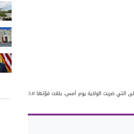
وتجدر الإشارة إلى أنّ الهزّة الأولى التي ضربت الولاية يوم أمس، بلغت قوّتها 3.8