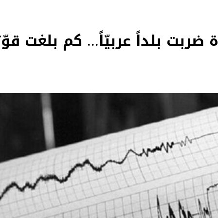
ضربت بلداً عربيّاً... كم بلغت قوّ