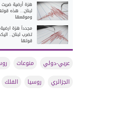
هزة أرضية ضربت
لبنان... هذه قوته
وموقعها
مجدداً هزة ارضية
تضرب لبنان.. اليك
قوتها
عربي-دولي
منوعات
روس
الجزائري
روسيا
الفلك