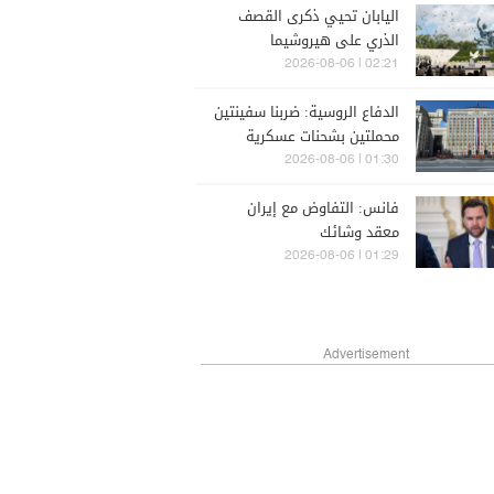
اليابان تحيي ذكرى القصف
الذري على هيروشيما
02:21 | 2026-08-06
الدفاع الروسية: ضربنا سفينتين
محملتين بشحنات عسكرية
01:30 | 2026-08-06
فانس: التفاوض مع إيران
معقد وشائك
01:29 | 2026-08-06
Advertisement