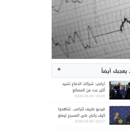
يعجبك أيضاً
ترامب: شركات الدفاع تشيد
أكبر عدد من المصانع
02:28 | 2026-08-06
فيديو طريف لترامب.. شاهدوا
كيف ركض على المسرح ليمنع
سقوط طفل
02:27 | 2026-08-06