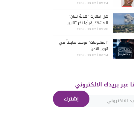
أعمالها؟
05:24 | 2026-08-05
هل انهارت "هدنة لبنان"
الهشة؟ إقرأوا آخر تقارير
إسرائيلية
09:30 | 2026-08-05
"المعلومات" توقف ضابطاً في
قوى الأمن
03:14 | 2026-08-05
نا عبر بريدك الالكتروني
إشترك