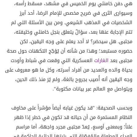
هي دفن خامنئي يوم الخميس في مشهد، مسقط رأسه،
وسيوارى الثرى في ضريح مخصص للإمام الرضا، أحد أبرز
الشخصيات في المذهب الشيعي. ومن بين الأسئلة التي لم
تتم الإجابة عنها بعد، سؤالٌ يتعلق بنجل خامنئي وخليفته،
مجتبى. هل سيحضر؟ لا أحد يعلم على وجه اليقين، لكن
حضوره مستبعد؛ وهذا من شأنه أن يُؤجّج التكهنات حول صحة
مجتبى بعد
الغارات
العسكرية التي وقعت في شباط وأودت
بحياة والده والعديد من أفراد أسرته، وكل ما هو معروف على
وجه اليقين أنه أُصيب بجروح بالغة، ولم يُرَ منذ ذلك الحين،
ويتواصل مع العالم عبر بيانات مكتوبة".
وبحسب الصحيفة: "قد يكون غيابه أيضاً مؤشراً على مخاوف
النظام المستمرة من أن حياته قد تكون في خطر إذا ظهر
علناً؛ وبمعنى أوسع، يُعدّ مجتبى مجرد واجهة، أما مراسم
الوداع المطولة والمُفصّلة التي رتبتها الدائرة الحاكمة في