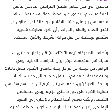
خامنئي، في حين يكافح ملايين الإيرانيين العاديين لتأمين
لقمة عيشهم، ينطوي على مخاطر جمة؛ فهو يُعدّ إسرافاً
فاحشاً في بلدٍ على وشك الإفلاس، وإهانةً لمن يعانون من
نقص الغذاء والماء والدواء، وأي بادرة معارضة شعبية
ستُقمع بوحشية من قِبل قوات الشرطة والأمن المشددة".
وأضافت الصحيفة: "يوم الثلاثاء، سيُنقل جثمان خامنئي إلى
مدينة قم المقدسة، مركز إيران للدراسات الدينية. وفي
الواقع، كل مرحلة من مراحل رحلة خامنئي الأخيرة تحمل دلالات
رمزية عميقة. وبعد قم، سيُنقل جثمانه إلى مدينتي كربلاء
والنجف العراقيتين، وهما مدينتان شيعيتان. ويسهم هذا في
تسليط الضوء على دور خامنئي كزعيم روحي للمسلمين
الشيعة، ولكنه يسمح أيضاً للنظام بالإشارة إلى النفوذ
الإقليمي لإيران ومكانتها البارزة. وستكون المرحلة الأخيرة