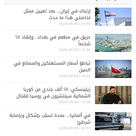
إرتباك في إيران... بعد تعيين ممثل
لخامنئي هذا ما حدث
10:46 | 2026-08-09
حريق في مطعم في بغداد.. وإنقاذ 50
شخصاً
10:36 | 2026-08-09
تباطؤ أسعار المستهلكين والمصانع في
الصين
10:23 | 2026-08-09
زيلينسكي: 50 ألف جندي من كوريا
الشمالية سينتشرون في روسيا للقتال
إلى جانبها
10:08 | 2026-08-09
في ألمانيا... عمدة تسبّب بإشكال وبإصابة
شرطيّ
09:55 | 2026-08-09