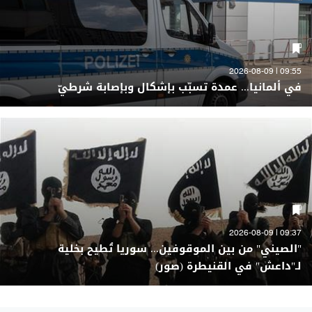
09:55 | 2026-08-09
في ألمانيا... عمدة تسبّب بإشكال وبإصابة شرطيّ
09:37 | 2026-08-09
"الصيني" من بين الموقوفين... سوريا تُطيح بخلية
لـ"داعش" في القنيطرة (صور)