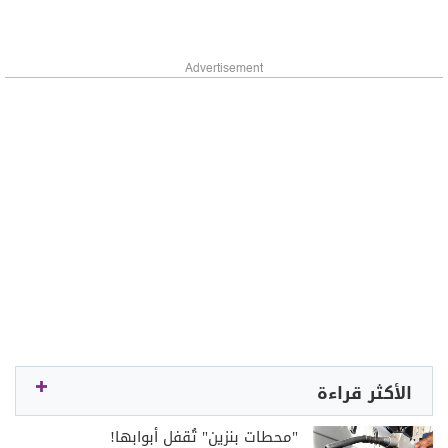
Advertisement
الأكثر قراءة
"محطات بنزين" تُقفل أبوابها!