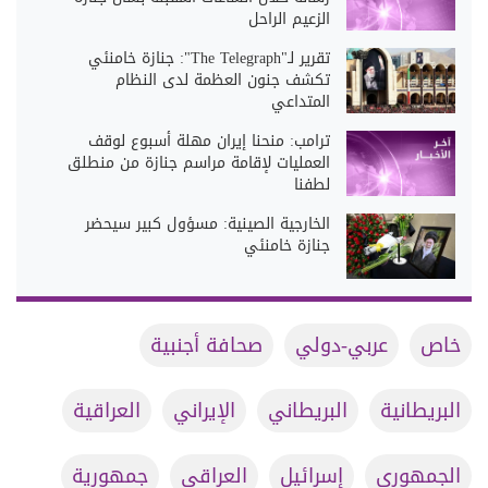
الزعيم الراحل
تقرير لـ"The Telegraph": جنازة خامنئي
تكشف جنون العظمة لدى النظام
المتداعي
ترامب: منحنا إيران مهلة أسبوع لوقف
العمليات لإقامة مراسم جنازة من منطلق
لطفنا
الخارجية الصينية: مسؤول كبير سيحضر
جنازة خامنئي
خاص
عربي-دولي
صحافة أجنبية
البريطانية
البريطاني
الإيراني
العراقية
الجمهوري
إسرائيل
العراقي
جمهورية