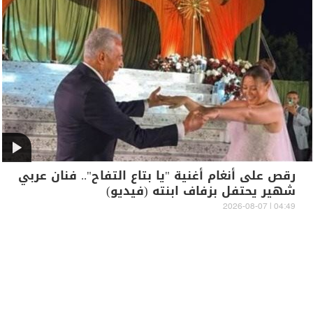
رقص على أنغام أغنية "يا بتاع التفاح".. فنان عربي
شهير يحتفل بزفاف ابنته (فيديو)
04:49 | 2026-08-07