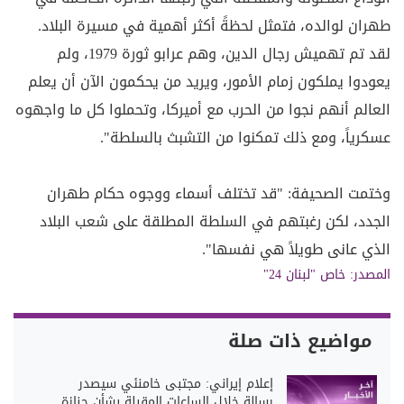
طهران لوالده، فتمثل لحظةً أكثر أهمية في مسيرة البلاد.
لقد تم تهميش رجال الدين، وهم عرابو ثورة 1979، ولم
يعودوا يملكون زمام الأمور، ويريد من يحكمون الآن أن يعلم
العالم أنهم نجوا من الحرب مع أميركا، وتحملوا كل ما واجهوه
عسكرياً، ومع ذلك تمكنوا من التشبث بالسلطة".
وختمت الصحيفة: "قد تختلف أسماء ووجوه حكام طهران
الجدد، لكن رغبتهم في السلطة المطلقة على شعب البلاد
الذي عانى طويلاً هي نفسها".
المصدر:
خاص "لبنان 24"
مواضيع ذات صلة
إعلام إيراني: مجتبى خامنئي سيصدر
رسالة خلال الساعات المقبلة بشأن جنازة