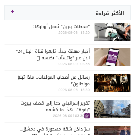
الأكثر قراءة
"محطات بنزين" تُقفل أبوابها!
13:20 | 2026-08-08
أخبار مهمّة جداً.. تابعوا قناة "لبنان24"
الآن عبر "واتسآب" بكبسة زرّ
06:55 | 2026-08-09
رسائل من أصحاب المولدات.. ماذا تبلغ
مواطنون؟
15:30 | 2026-08-08
تقرير إسرائيلي دعا إلى قصف بيروت
"بقوة".. هذا ما كشفه
03:30 | 2026-08-09
سرّ داخل شقة مهجورة في دمشق..