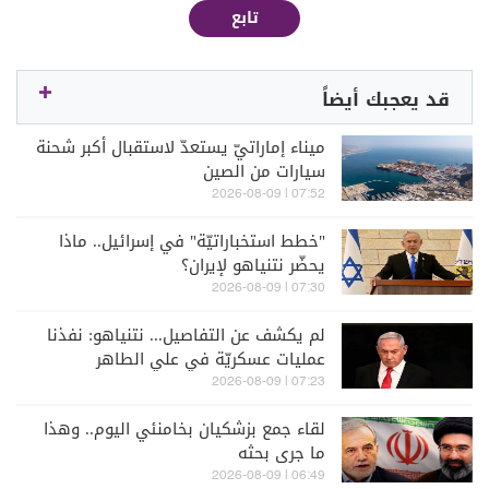
تابع
قد يعجبك أيضاً
ميناء إماراتيّ يستعدّ لاستقبال أكبر شحنة
سيارات من الصين
07:52 | 2026-08-09
"خطط استخباراتيّة" في إسرائيل.. ماذا
يحضّر نتنياهو لإيران؟
07:30 | 2026-08-09
لم يكشف عن التفاصيل... نتنياهو: نفذنا
عمليات عسكريّة في علي الطاهر
07:23 | 2026-08-09
لقاء جمع بزشكيان بخامنئي اليوم.. وهذا
ما جرى بحثه
06:49 | 2026-08-09