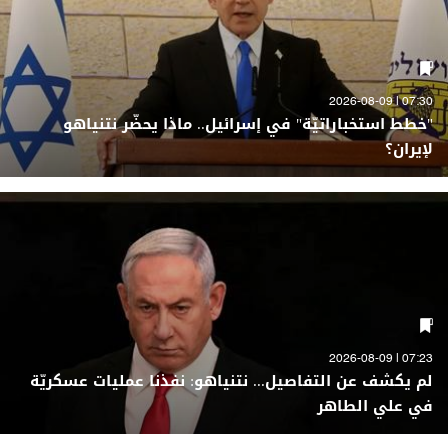
07:30 | 2026-08-09
"خطط استخباراتيّة" في إسرائيل.. ماذا يحضّر نتنياهو
لإيران؟
07:23 | 2026-08-09
لم يكشف عن التفاصيل... نتنياهو: نفذنا عمليات عسكريّة
في علي الطاهر