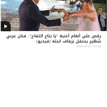
رقص على أنغام أغنية "يا بتاع التفاح".. فنان عربي
شهير يحتفل بزفاف ابنته (فيديو)
04:49 | 2026-08-07