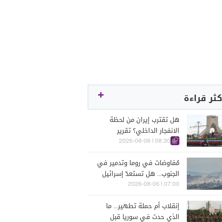
كثر قراءة
هل تقترب إيران من لحظة
الانفجار الداخلي؟ تقرير
اسرائيلي يكشف الكواليس
08:30 | 2026-08-06
مُفاوضات في روما وتدمير في
الجنوب... هل تستعدّ إسرائيل
للحرب؟
07:00 | 2026-08-06
إنقلاب أم حملة تطهير... ما
الذي حدث في سوريا قبل