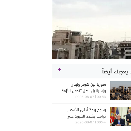
يعجبك أيضاً
سوريا بين هرمز ولبنان
وإسرائيل.. هل تتحول الأزمة
الإقليمية إلى فرصة؟
00:53 | 2026-08-07
رسوم وحدّ أدنى للأسعار..
ترامب يشدد القيود على
واردات الطاقة الشمسية
00:44 | 2026-08-07