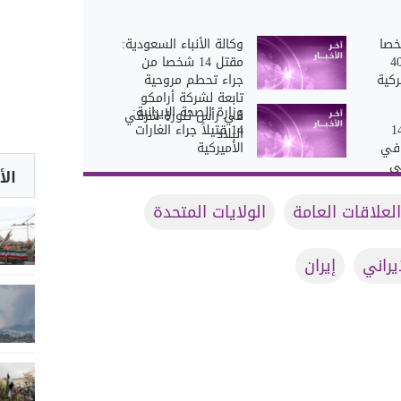
قتل 38 شخصا
وكالة الأنباء السعودية:
كثر من 400
مقتل 14 شخصا من
ركية
جراء تحطم مروحية
تابعة لشركة أرامكو
وزارة الصحة الإيرانية:
في رأس تنورة شرقي
رانية: مقتل 14
14 قتيلاً جراء الغارات
البلاد
ا وإصابة 27 في
الأميركية
ى
الأ
العلاقات العامة
الولايات المتحدة
إيراني
إيران