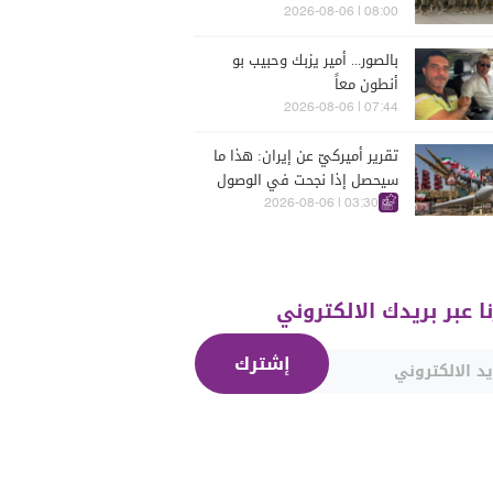
يومين؟
08:00 | 2026-08-06
بالصور... أمير يزبك وحبيب بو
أنطون معاً
07:44 | 2026-08-06
تقرير أميركيّ عن إيران: هذا ما
سيحصل إذا نجحت في الوصول
إلى هذه الدولة الآسيويّة
03:30 | 2026-08-06
نا عبر بريدك الالكتروني
إشترك