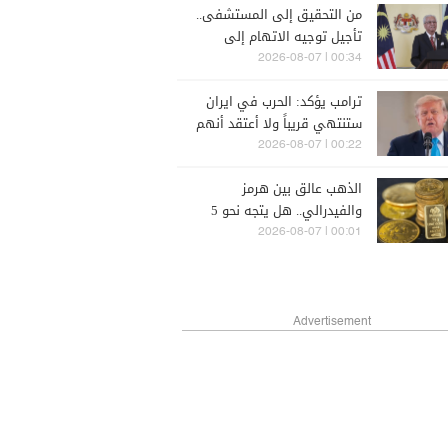
من التحقيق إلى المستشفى..
تأجيل توجيه الاتهام إلى
رئيس وزراء ماليزي سابق
00:34 | 2026-08-07
ترامب يؤكد: الحرب في ايران
ستنتهي قريباً ولا أعتقد أنهم
يستطيعون المواصلة طويلا
00:22 | 2026-08-07
الذهب عالق بين هرمز
والفيدرالي.. هل يتجه نحو 5
آلاف دولار؟
00:01 | 2026-08-07
Advertisement