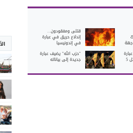
قتلى ومفقودون...
ّ
إندلاع حريق في عبارة
اجهة
في إندونيسيا
الأ
بارة
"حزب الله" يضيف عبارة
في إندونيسيا يقتل 5
جديدة إلى بياناته