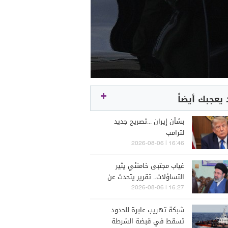
يعجبك أيضاً
بشأن إيران ...تصريح جديد
لترامب
16:46 | 2026-08-06
غياب مجتبى خامنئي يثير
التساؤلات.. تقرير يتحدث عن
تدهور صحته
16:27 | 2026-08-06
شبكة تهريب عابرة للحدود
تسقط في قبضة الشرطة