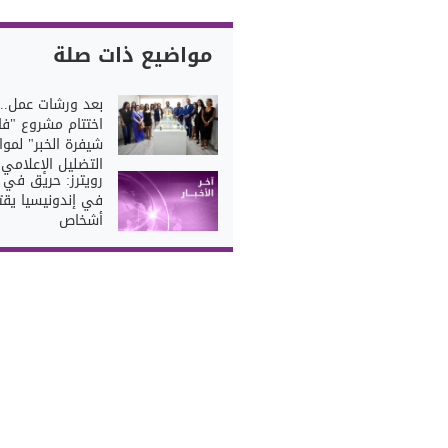
مواضيع ذات صلة
بعد ورشات عمل..
اختتام مشروع "فك
شيفرة الخبر" لمو
التضليل الإعلامي
رويترز: حريق في ع
أشخاص