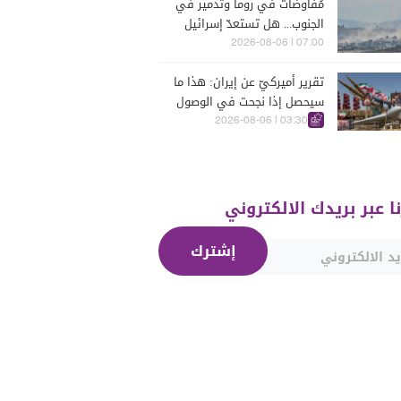
مُفاوضات في روما وتدمير في
الجنوب... هل تستعدّ إسرائيل
للحرب؟
07:00 | 2026-08-06
تقرير أميركيّ عن إيران: هذا ما
سيحصل إذا نجحت في الوصول
إلى هذه الدولة الآسيويّة
03:30 | 2026-08-06
نا عبر بريدك الالكتروني
إشترك