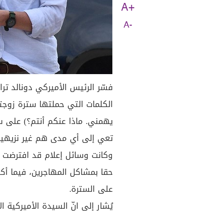
A+
A-
فسّر الرئيس الأميركي دونالد تر
الكلمات التي حملتها سترة زوجته م
يهمني. ماذا عنكم أنتم؟) على سترة
تعي إلى أي مدى هم غير نزيهين، 
وكانت وسائل إعلام قد افترضت أ
حقا بمشاكل المهاجرين، فيما أ
على السترة.
يُشار إلى انّ السيدة الأميركية 