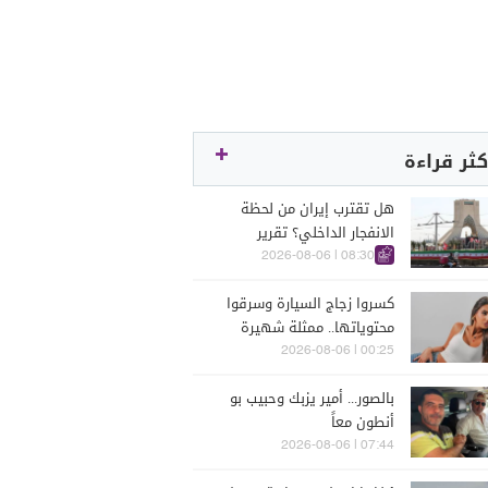
كثر قراءة
هل تقترب إيران من لحظة
الانفجار الداخلي؟ تقرير
اسرائيلي يكشف الكواليس
08:30 | 2026-08-06
كسروا زجاج السيارة وسرقوا
محتوياتها.. ممثلة شهيرة
تتعرّض للسرقة في الرملة
00:25 | 2026-08-06
البيضاء (فيديو)
بالصور... أمير يزبك وحبيب بو
أنطون معاً
07:44 | 2026-08-06