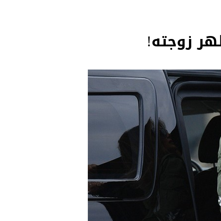
هر زوجته!