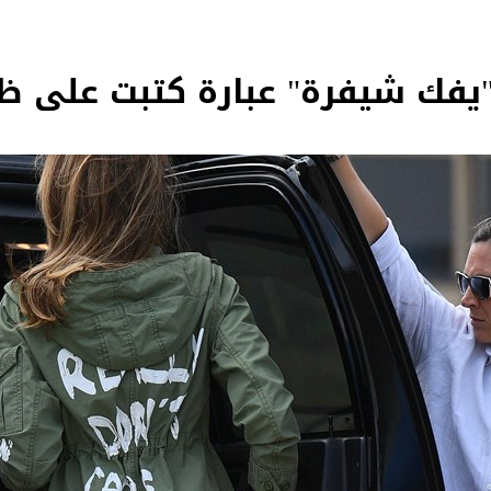
 "يفك شيفرة" عبارة كتبت على ظ