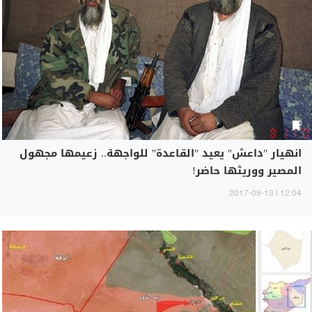
انهيار "داعش" يعيد "القاعدة" للواجهة.. زعيمها مجهول
المصير ووريثها حاضر!
12:04 | 2017-09-13