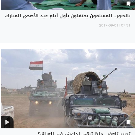
بالصور.. المسلمون يحتفلون بأول أيام عيد الأضحى المبارك
07:31 | 2017-09-01
تحرير تلعفر.. ماذا تبقى لداعش في العراق؟