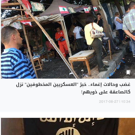
غضب وحالات إغماء.. خبرُ "العسكريين المخطوفين" نزل
كالصاعقة على ذويهم!
10:34 | 2017-08-27