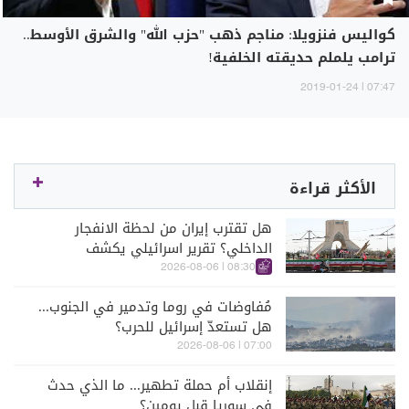
كواليس فنزويلا: مناجم ذهب "حزب الله" والشرق الأوسط..
ترامب يلملم حديقته الخلفية!
07:47 | 2019-01-24
الأكثر قراءة
هل تقترب إيران من لحظة الانفجار
الداخلي؟ تقرير اسرائيلي يكشف
الكواليس
08:30 | 2026-08-06
مُفاوضات في روما وتدمير في الجنوب...
هل تستعدّ إسرائيل للحرب؟
07:00 | 2026-08-06
إنقلاب أم حملة تطهير... ما الذي حدث
في سوريا قبل يومين؟