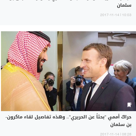
سلمان
10:03 | 2017-11-14
حراكٌ أممي "بحثاً عن الحريري".. وهذه تفاصيل لقاء ماكرون-
بن سلمان
08:28 | 2017-11-14