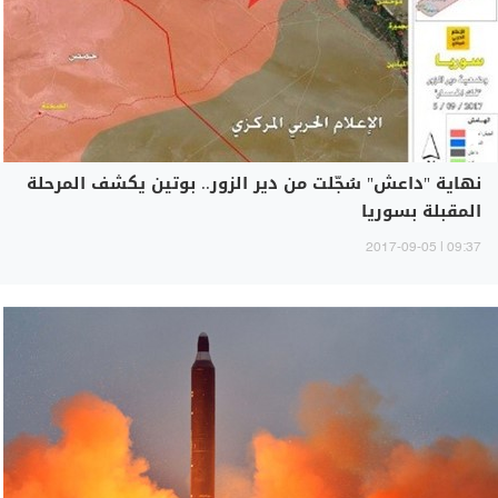
نهاية "داعش" سُجّلت من دير الزور.. بوتين يكشف المرحلة
المقبلة بسوريا
09:37 | 2017-09-05