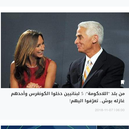
من بلد "اللاحكومة": 5 لبنانيين دخلوا الكونغرس وأحدهم
غازله بوش.. تعرّفوا اليهم!
06:00 | 2018-11-07