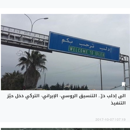
الى إدلب درّ.. التنسيق الروسي- الإيراني- التركي دخل حيّز
التنفيذ
07:19 | 2017-10-07