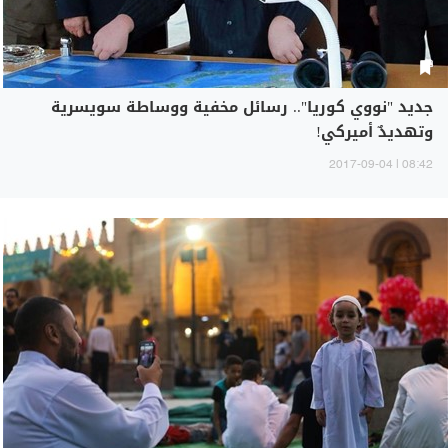
جديد "نووي كوريا".. رسائل مخفية ووساطة سويسرية
وتهديدٌ أميركي!
08:42 | 2017-09-04