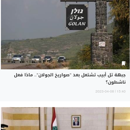
جبهة تل أبيب تشتعل بعد "صواريخ الجولان".. ماذا فعل
ناشطون؟
15:40 | 2023-04-08