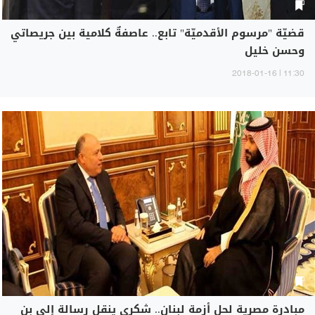
قضيّة "مرسوم الأقدميّة" تابع.. عاصفةٌ كلامية بين جريصاتي
وحسن خليل
11:30 | 2018-01-16
مبادرة مصرية لحل أزمة لبنان.. شكري ينقل رسالة إلى بن