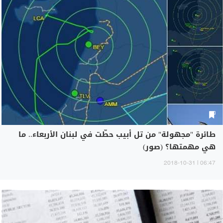
طائرة "مجهولة" من تل أبيب حطّت في لبنان الأربعاء.. ما
هي مهمتها؟ (صور)
06:47 | 2018-10-31