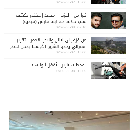
15:00 | 2026-08-07
تبرأ من "الحزب".. محمد إسكندر يكشف
سبب خلافه مع ابنه فارس (فيديو)
02:10 | 2026-08-08
من غزة إلى لبنان والبحر الأحمر... تقرير
أسترالي يحذر: الشرق الأوسط يدخل أخطر
مراحله
16:00 | 2026-08-07
"محطات بنزين" تُقفل أبوابها!
13:20 | 2026-08-08