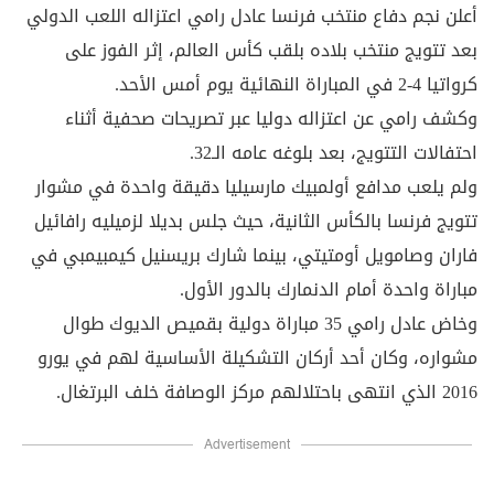
أعلن نجم دفاع منتخب فرنسا عادل رامي اعتزاله اللعب الدولي
بعد تتويج منتخب بلاده بلقب كأس العالم، إثر الفوز على
كرواتيا 4-2 في المباراة النهائية يوم أمس الأحد.
وكشف رامي عن اعتزاله دوليا عبر تصريحات صحفية أثناء
احتفالات التتويج، بعد بلوغه عامه الـ32.
ولم يلعب مدافع أولمبيك مارسيليا دقيقة واحدة في مشوار
تتويج فرنسا بالكأس الثانية، حيث جلس بديلا لزميليه رافائيل
فاران وصامويل أومتيتي، بينما شارك بريسنيل كيمبيمبي في
مباراة واحدة أمام الدنمارك بالدور الأول.
وخاض عادل رامي 35 مباراة دولية بقميص الديوك طوال
مشواره، وكان أحد أركان التشكيلة الأساسية لهم في يورو
2016 الذي انتهى باحتلالهم مركز الوصافة خلف البرتغال.
Advertisement