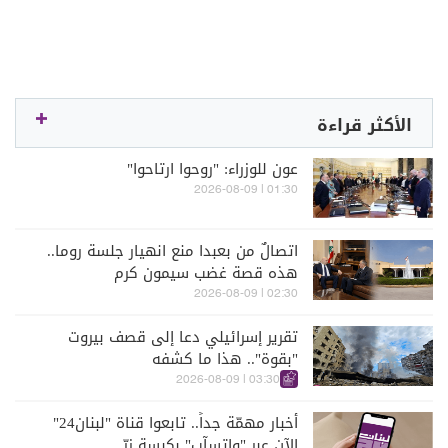
الأكثر قراءة
عون للوزراء: "روحوا ارتاحوا"
01:30 | 2026-08-09
اتصالٌ من بعبدا منع انهيار جلسة روما..
هذه قصة غضب سيمون كرم
02:30 | 2026-08-09
تقرير إسرائيلي دعا إلى قصف بيروت
"بقوة".. هذا ما كشفه
03:30 | 2026-08-09
أخبار مهمّة جداً.. تابعوا قناة "لبنان24"
الآن عبر "واتسآب" بكبسة زرّ