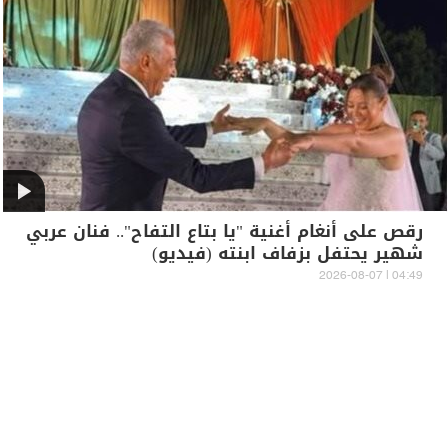
رقص على أنغام أغنية "يا بتاع التفاح".. فنان عربي
شهير يحتفل بزفاف ابنته (فيديو)
04:49 | 2026-08-07