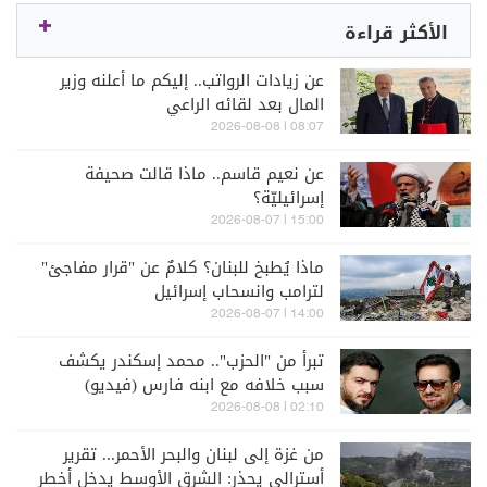
الأكثر قراءة
عن زيادات الرواتب.. إليكم ما أعلنه وزير
المال بعد لقائه الراعي
08:07 | 2026-08-08
عن نعيم قاسم.. ماذا قالت صحيفة
إسرائيليّة؟
15:00 | 2026-08-07
ماذا يُطبخ للبنان؟ كلامٌ عن "قرار مفاجئ"
لترامب وانسحاب إسرائيل
14:00 | 2026-08-07
تبرأ من "الحزب".. محمد إسكندر يكشف
سبب خلافه مع ابنه فارس (فيديو)
02:10 | 2026-08-08
من غزة إلى لبنان والبحر الأحمر... تقرير
أسترالي يحذر: الشرق الأوسط يدخل أخطر