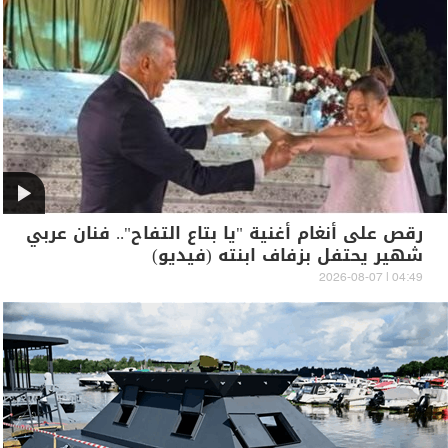
رقص على أنغام أغنية "يا بتاع التفاح".. فنان عربي
شهير يحتفل بزفاف ابنته (فيديو)
04:49 | 2026-08-07