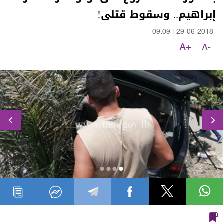
إبراهيم.. وسقوط قتلى!
09:09
|
29-06-2018
A+
A-