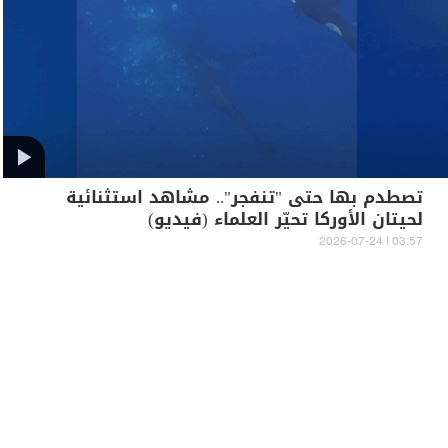
تصطدم بها حتى "تنفجر".. مشاهد استثنائية
لحيتان الأوركا تحيّر العلماء (فيديو)
03:57 | 2026-07-24