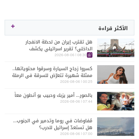
الأكثر قراءة
هل تقترب إيران من لحظة الانفجار
الداخلي؟ تقرير اسرائيلي يكشف
الكواليس
08:30 | 2026-08-06
كسروا زجاج السيارة وسرقوا محتوياتها..
ممثلة شهيرة تتعرّض للسرقة في الرملة
البيضاء (فيديو)
00:25 | 2026-08-06
بالصور... أمير يزبك وحبيب بو أنطون معاً
07:44 | 2026-08-06
مُفاوضات في روما وتدمير في الجنوب...
هل تستعدّ إسرائيل للحرب؟
07:00 | 2026-08-06