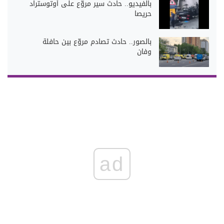
بالفيديو.. حادث سير مروّع على أوتوستراد
حريصا
بالصور.. حادث تصادم مروّع بين حافلة
وفان
ad