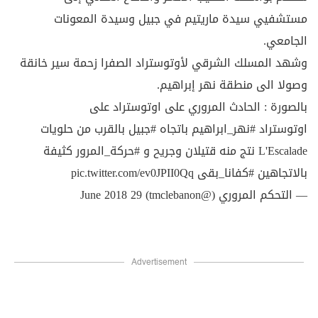
مستشفيي سيدة ماريتيم في جبيل وسيدة المعونات
الجامعي.
وشهد المسلك الشرقي لأوتوستراد الصفرا زحمة سير خانقة
وصولا الى منطقة نهر إبراهيم.
بالصورة : الحادث المروري على اوتوستراد على
اوتوستراد
#نهر_ابراهيم
باتجاه
#جبيل
بالقرب من حلويات
L'Escalade نتج منه قتيلان وجريح و
#حركة_المرور
كثيفة
بالاتجاهين
#كفانا_بقى
pic.twitter.com/ev0JPII0Qq
— التحكم المروري (@tmclebanon)
29 June 2018
Advertisement