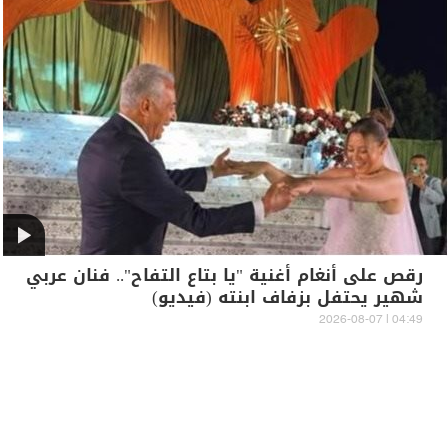
رقص على أنغام أغنية "يا بتاع التفاح".. فنان عربي
شهير يحتفل بزفاف ابنته (فيديو)
04:49 | 2026-08-07