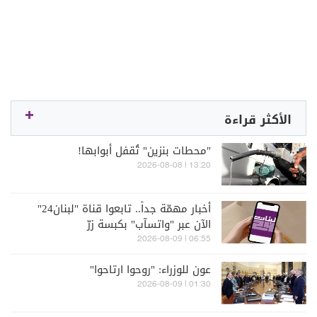
الأكثر قراءة
"محطات بنزين" تُقفل أبوابها!
13:20 | 2026-08-08
أخبار مهمّة جداً.. تابعوا قناة "لبنان24"
الآن عبر "واتسآب" بكبسة زرّ
06:55 | 2026-08-09
عون للوزراء: "روحوا ارتاحوا"
01:30 | 2026-08-09