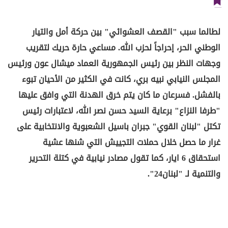
لطالما سبب "القصف العشوائي" بين حركة أمل والتيار
الوطني الحر، إحراجاً لحزب الله. مساعي حارة حريك لتقريب
وجهات النظر بين رئيس الجمهورية العماد ميشال عون ورئيس
المجلس النيابي نبيه بري، كانت في الكثير من الأحيان تبوء
بالفشل. فسرعان ما كان يتم خرق الهدنة التي وافق عليها
"طرفا النزاع" برعاية السيد حسن نصر الله، لاعتبارات رئيس
تكتل "لبنان القوي" جبران باسيل الشعبوية والانتخابية على
غرار ما حصل خلال حملات التجييش التي شنها عشية
استحقاق 6 ايار، كما تقول مصادر نيابية في كتلة التحرير
والتنمية لـ "لبنان24".