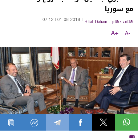
مع سوريا
هتاف دهام - Hitaf Daham
|
01-08-2018
|
07:12
A+
A-