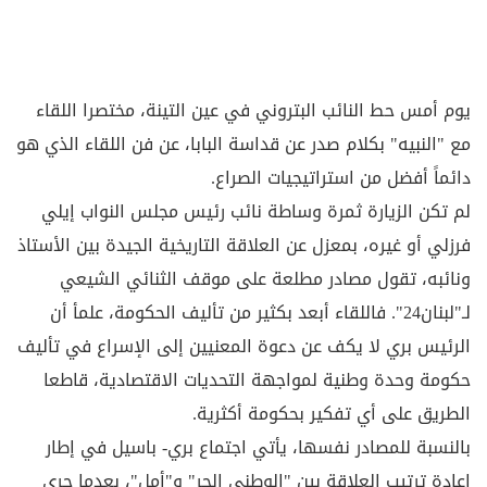
يوم أمس حط النائب البتروني في عين التينة، مختصرا اللقاء
مع "النبيه" بكلام صدر عن قداسة البابا، عن فن اللقاء الذي هو
دائماً أفضل من استراتيجيات الصراع.
لم تكن الزيارة ثمرة وساطة نائب رئيس مجلس النواب إيلي
فرزلي أو غيره، بمعزل عن العلاقة التاريخية الجيدة بين الأستاذ
ونائبه، تقول مصادر مطلعة على موقف الثنائي الشيعي
لـ"لبنان24". فاللقاء أبعد بكثير من تأليف الحكومة، علمأ أن
الرئيس بري لا يكف عن دعوة المعنيين إلى الإسراع في تأليف
حكومة وحدة وطنية لمواجهة التحديات الاقتصادية، قاطعا
الطريق على أي تفكير بحكومة أكثرية.
بالنسبة للمصادر نفسها، يأتي اجتماع بري- باسيل في إطار
إعادة ترتيب العلاقة بين "الوطني الحر" و"أمل"، بعدما جرى