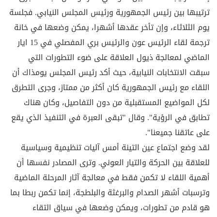
ترتيبها بين رئيس الجمهورية ورئيس المجلس النيابي. فجلسة
يوم الثلاثاء، وإن تأخر عقدها أشهرا، يمكن وضعها في خانة
ترجمة لقاء الرئيس عون والرئيس بري المفصلي في 15 ايار
الماضي لمعالجة ذيول العلاقة على ضوء التطورات التي
سبقت الانتخابات النيابية، حيث أكد رئيس المجلس يومذاك أن
اللقاء مع رئيس الجمهورية كان أكثر من ممتاز، وجرى التطرق
لكل المواضيع المستقبلية من دون التفاصيل، وكان هناك
تطابق في الرؤية". وقال "تبقى العبرة في التنفيذ الذي يقع
على عاتقنا جميعنا".
لقد وضع اجتماع عين التينة أمس آليات تنظيمية وسياسية
للعلاقة بين الحركة والتيار العوني. وترى المصادر نفسها أن
أهمية اللقاء لا تكمن فقط في معالجة آثار المرحلة الماضية
وترسبات أشهر الصدام والبرغثة والبلطجة، إنما تكمن ربطا بما
هو قادم من تطورات، ويمكن وضعها في سياق التقاء