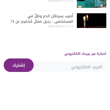
10:16 | 2026-08-05
أُصيب بسرطان الدم وظلّ في
المستشفى... رحيل ممثل مُخضرم عن 74
عاماً
11:19 | 2026-08-05
أخبارنا عبر بريدك الالكتروني
إشترك