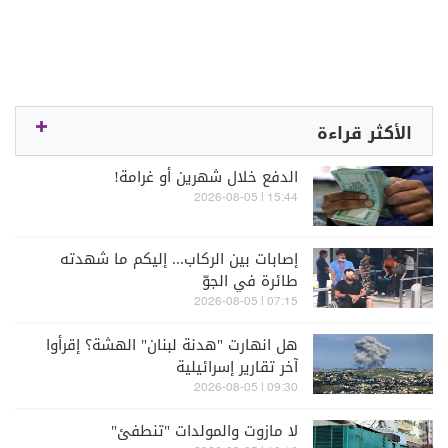
الأكثر قراءة
الدفع خلال شهرين أو غرامة!
15:44 | 2026-08-05
إصابات بين الركاب... إليكم ما شهدته
طائرة في الجوّ
07:15 | 2026-08-05
هل انهارت "هدنة لبنان" الهشة؟ إقرأوا
آخر تقارير إسرائيلية
09:30 | 2026-08-05
لا مازوت والمولدات "تنطفئ"