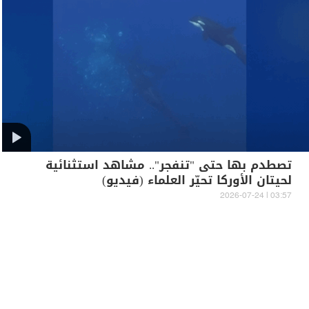
تصطدم بها حتى "تنفجر".. مشاهد استثنائية
لحيتان الأوركا تحيّر العلماء (فيديو)
03:57 | 2026-07-24